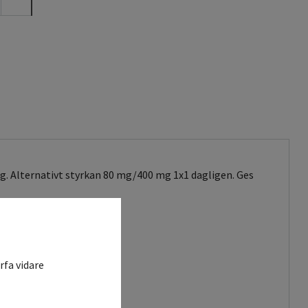
. Alternativt styrkan 80 mg/400 mg 1x1 dagligen. Ges
rfa vidare