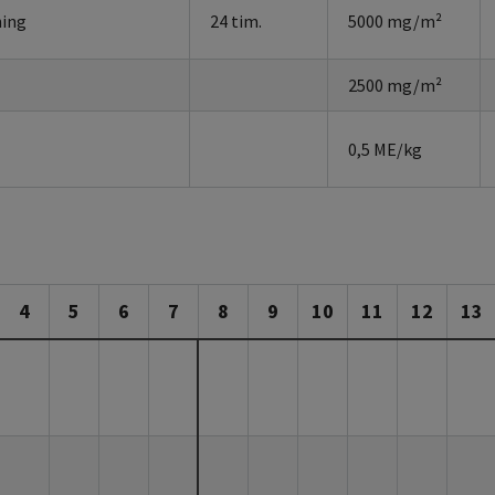
ning
24 tim.
5000 mg/m²
2500 mg/m²
0,5 ME/kg
4
5
6
7
8
9
10
11
12
13