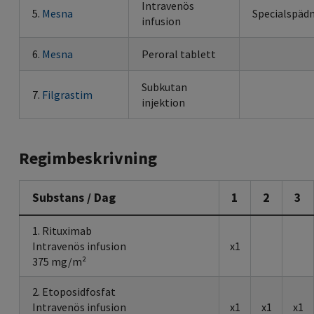
Intravenös
5.
Mesna
Specialspäd
infusion
6.
Mesna
Peroral tablett
Subkutan
7.
Filgrastim
injektion
Regimbeskrivning
Substans / Dag
1
2
3
1. Rituximab
Intravenös infusion
x1
375 mg/m²
2. Etoposidfosfat
Intravenös infusion
x1
x1
x1