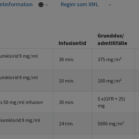
entinformation
Regim som XML
Grunddos/
Infusiontid
admtillfälle
iumklorid 9 mg/ml
30 min.
375 mg/m²
iumklorid 9 mg/ml
10 min.
100 mg/m²
5 x(GFR + 25)
s 50 mg/ml infusion
30 min.
mg
riumklorid 9 mg/ml
24 tim.
5000 mg/m²