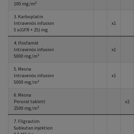
100 mg/m²
3. Karboplatin
Intravenös infusion
x1
5 x(GFR + 25) mg
4. Ifosfamid
Intravenös infusion
x1
5000 mg/m²
5. Mesna
Intravenös infusion
x1
5000 mg/m²
6. Mesna
Peroral tablett
x2
2500 mg/m²
7. Filgrastim
Subkutan injektion