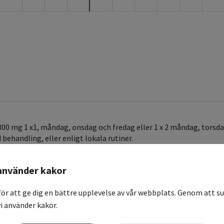
 mg 1 x1, måndag, onsdag och fredag eller 1 x 2 måndag, torsdag
behandling, eller enligt lokala rutiner.
s Aciklovir 400 mg, 1 x 2 i 3-4 veckor efter avslutad behandling.
n Hepatit B.
använder kakor
 (Cystatin C, Iohexol, kreatininclearance eller motsvarande).
för att ge dig en bättre upplevelse av vår webbplats. Genom att su
i använder kakor.