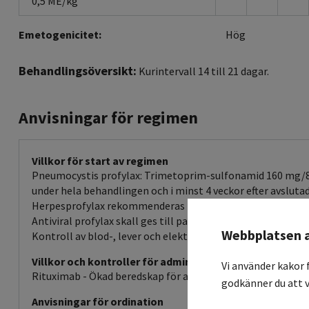
0,5 ME/kg
Emetogenicitet:
Hög
Behandlingsöversikt:
Kurintervall 14 till 21 dagar.
Anvisningar för regimen
Villkor för start av regimen
Pneumocystis profylax: Trimetoprim-sulfonamid 160 mg/800
under hela behandlingen och i minst 4 veckor efter avslutad 
Herpesprofylax rekommenderas för äldre (> 60 år): Förslagsvi
Antiviral profylax skall ges till patienter med genomgånge
Webbplatsen 
Kontroll av blod-, lever och elektrolytstatus med clearance
Villkor och kontroller för administration
Vi använder kakor 
Rituximab - Ökad beredskap för anafylaktisk reaktion.
godkänner du att v
Anvisningar för ordination