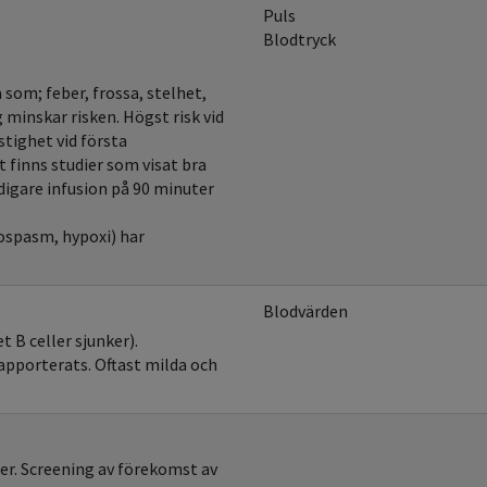
Puls
Blodtryck
som; feber, frossa, stelhet,
minskar risken. Högst risk vid
tighet vid första
t finns studier som visat bra
digare infusion på 90 minuter
ospasm, hypoxi) har
Blodvärden
 B celler sjunker).
pporterats. Oftast milda och
ter. Screening av förekomst av