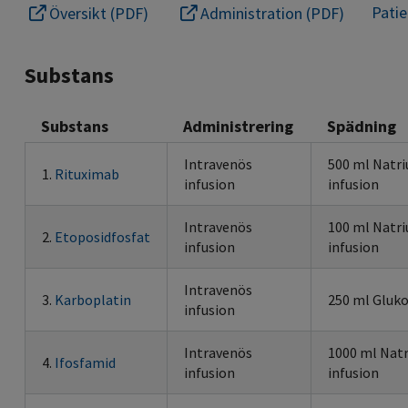
Pati
Översikt (PDF)
Administration (PDF)
Substans
Substans
Administrering
Spädning
Intravenös
500 ml Natr
1.
Rituximab
infusion
infusion
Intravenös
100 ml Natr
2.
Etoposidfosfat
infusion
infusion
Intravenös
3.
Karboplatin
250 ml Gluko
infusion
Intravenös
1000 ml Nat
4.
Ifosfamid
infusion
infusion