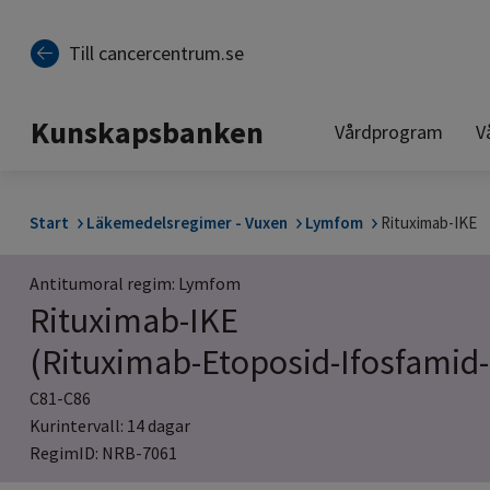
Till sidinnehåll
Till cancercentrum.se
Kunskapsbanken
Vårdprogram
V
Start
Läkemedelsregimer - Vuxen
Lymfom
Rituximab-IKE
Antitumoral regim: Lymfom
Rituximab-IKE
(Rituximab-Etoposid-Ifosfamid
C81-C86
Kurintervall: 14 dagar
RegimID: NRB-7061