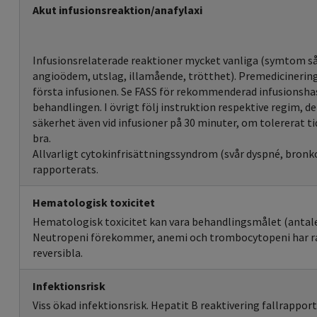
Akut infusionsreaktion/anafylaxi
Infusionsrelaterade reaktioner mycket vanliga (symtom så 
angioödem, utslag, illamående, trötthet). Premedicinering 
första infusionen. Se FASS för rekommenderad infusionshas
behandlingen. I övrigt följ instruktion respektive regim, de
säkerhet även vid infusioner på 30 minuter, om tolererat ti
bra.
Allvarligt cytokinfrisättningssyndrom (svår dyspné, bronk
rapporterats.
Hematologisk toxicitet
Hematologisk toxicitet kan vara behandlingsmålet (antalet
Neutropeni förekommer, anemi och trombocytopeni har ra
reversibla.
Infektionsrisk
Viss ökad infektionsrisk. Hepatit B reaktivering fallrappor