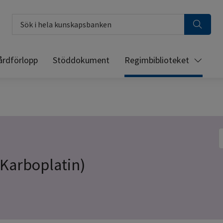
Sök i hela kunskapsbanken
årdförlopp
Stöddokument
Regimbiblioteket
S
-Karboplatin)