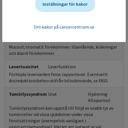
mediastinum eventuellt lägre. Utgångsvärde på LVEF
Inställningar för kakor
(vänsterkammarfunktion) bör finnas, eventuell
upprepade mätningar, om symtom på försämrad LVEF
överväg avbrytande av behandling.
Om kakor på cancercentrum.se
Gastrointestinal
påverkan
Mucosit/stomatit förekommer. Illamående, kräkningar
och diarré förekommer.
Levertoxicitet
Leverfunktion
Förhöjda levervärden finns rapporterat. Eventuellt
dosreduktionsbehov utifrån bilirubinvärde, se FASS.
Tumörlyssyndrom
Urat
Hydrering
Allopurinol
Tumörlyssyndrom kan uppstå till följd av snabb lys av
tumörceller vid vissa sjukdomar under vissa
förutsättningar (exempelvis vanligast i
uppstartsbehandling). Viktigt att patient är väl