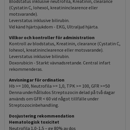
Blodstatus inklusive neutrofila, Kreatinin, clearance
(Cystatin C, Iohexol, kreatininclearence eller
motsvarande).
Leverstatus inklusive bilirubin.
Vid känd hjärtsjukdom - EKG, Ultraljud hjärta.
Villkor och kontroller för administration
Kontroll av blodstatus, Kreatinin, clearance (Cystatin C,
Iohexol, kreatininclearence eller motsvarande).
Leverstatus inklusive bilirubin.
Doxorubicin - Starkt vävnadsretande. Central infart
rekommenderas.
Anvisningar för ordination
Hb >= 100, Neutrofila >= 1,0, TPK >= 100, GFR >=50
Denna underhållsdos Streptozocin delad på två dagar
används om GFR < 60 vid något tillfälle under
Streptozocinbehandling.
Dosjustering rekommendation
Hematologisk toxicitet
Neutrofila 1,0-1,5 – ge 80% av dos