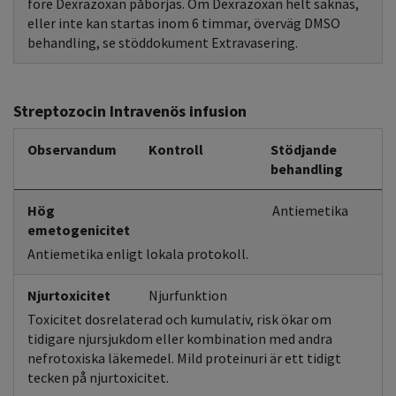
före Dexrazoxan påbörjas. Om Dexrazoxan helt saknas,
eller inte kan startas inom 6 timmar, överväg DMSO
behandling, se stöddokument Extravasering.
Streptozocin Intravenös infusion
Observandum
Kontroll
Stödjande
behandling
Hög
Antiemetika
emetogenicitet
Antiemetika enligt lokala protokoll.
Njurtoxicitet
Njurfunktion
Toxicitet dosrelaterad och kumulativ, risk ökar om
tidigare njursjukdom eller kombination med andra
nefrotoxiska läkemedel. Mild proteinuri är ett tidigt
tecken på njurtoxicitet.