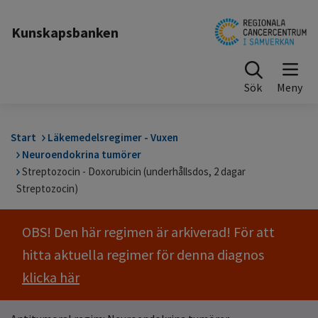
Till sidinnehåll
Kunskapsbanken
Sök
Start
Läkemedelsregimer - Vuxen
Neuroendokrina tumörer
Streptozocin - Doxorubicin (underhållsdos, 2 dagar
Streptozocin)
OBS! Den här regimen är arkiverad! För att
hitta aktuella regimer för denna diagnos
klicka här