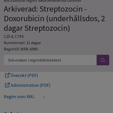
Antitumoral regim: Neuroendokrina tumörer
Arkiverad: Streptozocin -
Doxorubicin (underhållsdos, 2
dagar Streptozocin)
C25.4, C74.0
Kurintervall: 21 dagar
RegimID: NRB-6980
Sök endast i regimbibliotektet
Översikt (PDF)
Administration (PDF)
Regim som XML