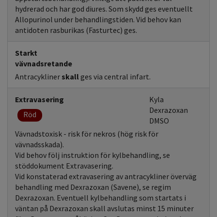
hydrerad och har god diures. Som skydd ges eventuellt
Allopurinol under behandlingstiden. Vid behov kan
antidoten rasburikas (Fasturtec) ges.
Starkt
vävnadsretande
Antracykliner
skall
ges via central infart.
Extravasering
Kyla
Dexrazoxan
Röd
DMSO
Vävnadstoxisk - risk för nekros (hög risk för
vävnadsskada).
Vid behov följ instruktion för kylbehandling, se
stöddokument Extravasering.
Vid konstaterad extravasering av antracykliner överväg
behandling med Dexrazoxan (Savene), se regim
Dexrazoxan. Eventuell kylbehandling som startats i
väntan på Dexrazoxan skall avslutas minst 15 minuter