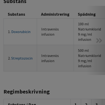
Substans
Substans
Administrering
Spädning
100 ml
Intravenös
Natriumklorid
1.
Doxorubicin
infusion
9 mg/ml
infusion
500 ml
Intravenös
Natriumklorid
2.
Streptozocin
infusion
9 mg/ml
infusion
Regimbeskrivning
Substans / Dag
1
2
3