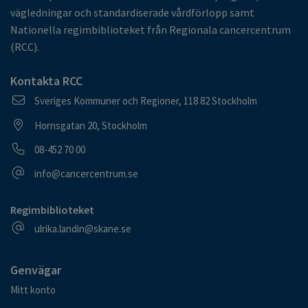
vägledningar och standardiserade vårdförlopp samt
Nationella regimbiblioteket från Regionala cancercentrum
(RCC).
Kontakta RCC
Postadress
Sveriges Kommuner och Regioner, 118 82 Stockholm
Besöksadress
Hornsgatan 20, Stockholm
Telefonnummer
08-452 70 00
E-postadress
info@cancercentrum.se
Regimbiblioteket
E-postadress
ulrika.landin@skane.se
Genvägar
Mitt konto