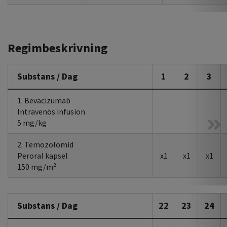
Regimbeskrivning
Substans / Dag
1
2
3
1. Bevacizumab
Intravenös infusion
5 mg/kg
2. Temozolomid
Peroral kapsel
x1
x1
x1
150 mg/m²
Substans / Dag
22
23
24