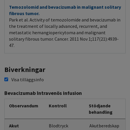
Temozolomid and bevacizumab in malignant solitary
fibrous tumor.
Park et al. Activity of temozolomide and bevacizumab in
the treatment of locally advanced, recurrent, and
metastatic hemangiopericytoma and malignant
solitary fibrous tumor. Cancer. 2011 Nov 1;117(21):4939-
47.
Biverkningar
Visa tilläggsinfo
Bevacizumab Intravenös infusion
Observandum
Kontroll
Stödjande
behandling
Akut
Blodtryck
Akutberedskap