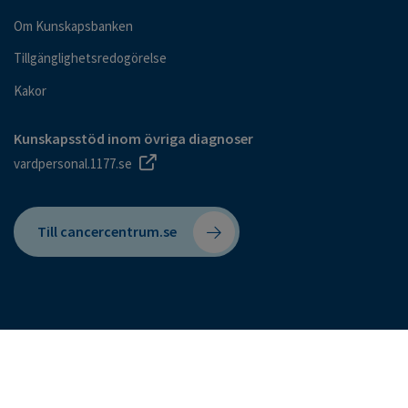
Om Kunskapsbanken
Tillgänglighetsredogörelse
Kakor
Kunskapsstöd inom övriga diagnoser
vardpersonal.1177.se
Till cancercentrum.se