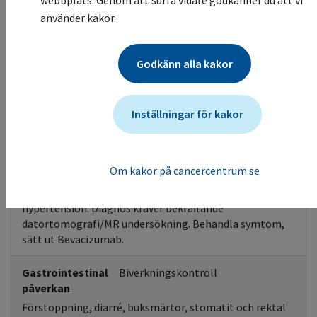
webbplats. Genom att surfa vidare godkänner du att vi
använder kakor.
Sämre
sårläkning
Behandling påbörjas tidigast 28 dagar efter större
Godkänn alla kakor
kirurgiska ingrepp eller då operationssåret helt har
läkt.
Inställningar för kakor
CNS påverkan
Radiologi
PRES (Posterior Reversibel Encefalopati Syndrom)
enstaka fallrapporter finns. Symtomen kan vara
Om kakor på cancercentrum.se
kramper, huvudvärk, mentala förändringar,
synrubbning, eller kortikal blindhet, med eller utan
hypertension. Diagnos kräver bekräftande
datortomografi/MR undersökning. Behandla symtom,
sätt ut Bevacizumab.
Gastrointestinal
Biverkningskontroll
påverkan
Förstoppning, diarré, buksmärtor, stomatit och rektal