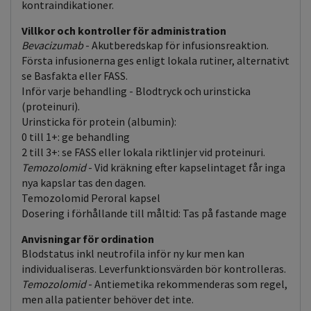
kontraindikationer.
Villkor och kontroller för administration
Bevacizumab
- Akutberedskap för infusionsreaktion.
Första infusionerna ges enligt lokala rutiner, alternativt
se Basfakta eller FASS.
Inför varje behandling - Blodtryck och urinsticka
(proteinuri).
Urinsticka för protein (albumin):
0 till 1+: ge behandling
2 till 3+: se FASS eller lokala riktlinjer vid proteinuri.
Temozolomid
- Vid kräkning efter kapselintaget får inga
nya kapslar tas den dagen.
Temozolomid Peroral kapsel
Dosering i förhållande till måltid: Tas på fastande mage
Anvisningar för ordination
Blodstatus inkl neutrofila inför ny kur men kan
individualiseras. Leverfunktionsvärden bör kontrolleras.
Temozolomid
- Antiemetika rekommenderas som regel,
men alla patienter behöver det inte.