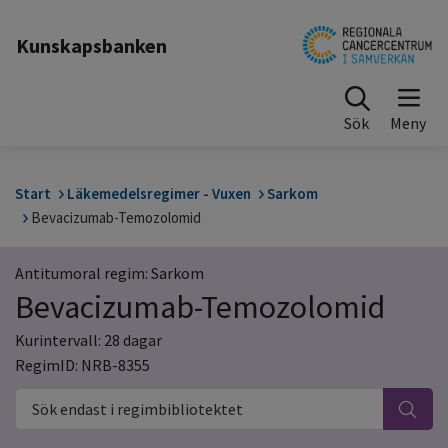
Till sidinnehåll
Kunskapsbanken
Sök
Start
Läkemedelsregimer - Vuxen
Sarkom
Bevacizumab-Temozolomid
Antitumoral regim: Sarkom
Bevacizumab-Temozolomid
Kurintervall: 28 dagar
RegimID: NRB-8355
Sök endast i regimbibliotektet