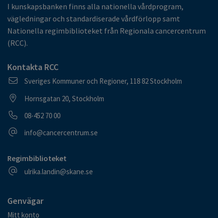
I kunskapsbanken finns alla nationella vårdprogram,
vägledningar och standardiserade vårdförlopp samt
Nationella regimbiblioteket från Regionala cancercentrum
(RCC).
Kontakta RCC
Postadress
Sveriges Kommuner och Regioner, 118 82 Stockholm
Besöksadress
Hornsgatan 20, Stockholm
Telefonnummer
08-452 70 00
E-postadress
info@cancercentrum.se
Regimbiblioteket
E-postadress
ulrika.landin@skane.se
Genvägar
Mitt konto