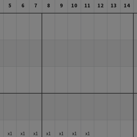
5
6
7
8
9
10
11
12
13
14
x1
x1
x1
x1
x1
x1
x1