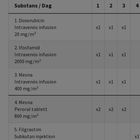
Substans / Dag
1
2
3
4
1. Doxorubicin
Intravenös infusion
x1
x1
x1
20 mg/m²
2. Ifosfamid
Intravenös infusion
x1
x1
x1
2000 mg/m²
3. Mesna
Intravenös infusion
x1
x1
x1
400 mg/m²
4. Mesna
Peroral tablett
x2
x2
x2
800 mg/m²
5. Filgrastim
Subkutan injektion
x1