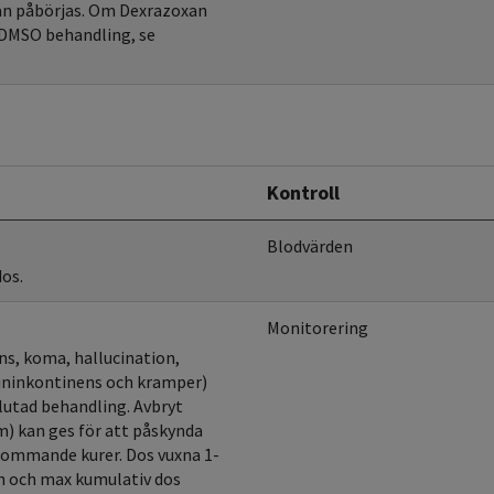
xan påbörjas. Om Dexrazoxan
g DMSO behandling, se
Kontroll
Blodvärden
dos.
Monitorering
ns, koma, hallucination,
ininkontinens och kramper)
slutad behandling. Avbryt
m) kan ges för att påskynda
kommande kurer. Dos vuxna 1-
 h och max kumulativ dos