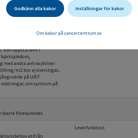
Kontroll
Godkänn alla kakor
Inställningar för kakor
Blodvärden
dos.
Om kakor på cancercentrum.se
Hjärtfunktion
. Kan uppstå sent i
e hjärtsjukdom,
ng med andra antracykliner
å 550mg/m2 bör ej överstigas,
gångsvärde på LVEF
de mätningar, om symtom på
h diarré förekommer.
Leverfunktion
uktionsbehov utifrån