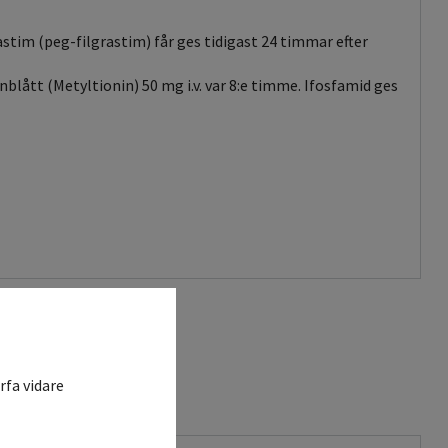
astim (peg-filgrastim) får ges tidigast 24 timmar efter
lått (Metyltionin) 50 mg i.v. var 8:e timme. Ifosfamid ges
rfa vidare