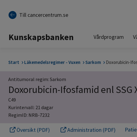
Till sidinnehåll
Till cancercentrum.se
Kunskapsbanken
Vårdprogram
V
Start
Läkemedelsregimer - Vuxen
Sarkom
Doxorubicin-Ifos
Antitumoral regim: Sarkom
Doxorubicin-Ifosfamid enl SSG X
C49
Kurintervall: 21 dagar
RegimID: NRB-7232
Pati
Översikt (PDF)
Administration (PDF)