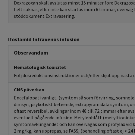
Dexrazoxan skall avslutas minst 15 minuter före Dexrazo
helt saknas, eller inte kan startas inom 6 timmar, övervä
stöddokument Extravasering.
Ifosfamid Intravenös infusion
Observandum
Hematologisk toxicitet
Följ dosreduktionsinstruktioner och/eller skjut upp nästa 
CNS påverkan
Encefalopati vanligt, (symtom så som förvirring, somnole
dimsyn, psykotiskt beteende, extrapyramidala symtom, ur
oftast reversibel, avklingar inom 48 till 72 timmar efter av
eventuell pågående infusion. Metylenblått (metyltioniniu
symtomavklingandet och kan övervägas som profylax vid 
2 mg/kg, kan upprepas, se FASS, (behandling oftast ej > 24