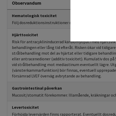
Observandum
Hematologisk toxicitet
Följ dosreduktionsinstruktioner och/eller skjut upp nästa 
Hjärttoxicitet
Risk för antracyklininducerad kardiomyopati med hjärtsvikt
behandlingen eller lång tid efteråt. Risken ökar vid tidigar
strålbehandling mot del av hjärtat eller tidigare behandli
eller antracenedioner (additiv toxicitet). Kumulativ dos p
vid strålbehandling mot mediastinum eventuellt lägre. Ut
(vänsterkammarfunktion) bör finnas, eventuell upprepa
försämrad LVEF överväg avbrytande av behandling.
Gastrointestinal påverkan
Mucosit/stomatit förekommer. Illamående, kräkningar oc
Levertoxicitet
Förhöjda levervärden finns rapporterat. Eventuellt dosred