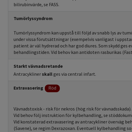
bilirubinvärde, se FASS.
Tumörlyssyndrom
Tumörlyssyndrom kan uppstå till följd av snabb lys av tumö
under vissa förutsättningar (exempelvis vanligast i uppsta
patient är väl hydrerad och har god diures. Som skydd ges e
behandlingstiden. Vid behov kan antidoten rasburikas (Fast
Starkt vävnadsretande
Antracykliner
skall
ges via central infart.
Extravasering
Röd
Vävnadstoxisk - risk för nekros (hög risk för vävnadsskada).
Vid behov följ instruktion för kylbehandling, se stöddokum
Vid konstaterad extravasering av antracykliner överväg b
(Savene), se regim Dexrazoxan. Eventuell kylbehandling so