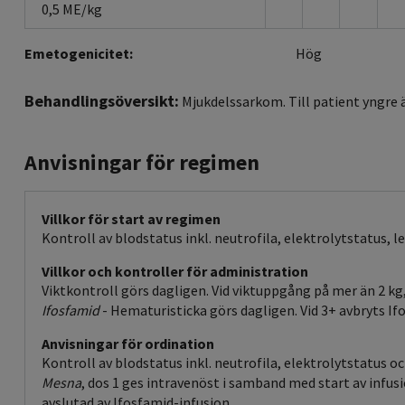
0,5 ME/kg
Emetogenicitet:
Hög
Behandlingsöversikt:
Mjukdelssarkom. Till patient yngre ä
Anvisningar för regimen
Villkor för start av regimen
Kontroll av blodstatus inkl. neutrofila, elektrolytstatus, l
Villkor och kontroller för administration
Viktkontroll görs dagligen. Vid viktuppgång på mer än 2 kg,
Ifosfamid
- Hematuristicka görs dagligen. Vid 3+ avbryts I
Anvisningar för ordination
Kontroll av blodstatus inkl. neutrofila, elektrolytstatus o
Mesna
, dos 1 ges intravenöst i samband med start av infus
avslutad av Ifosfamid-infusion.