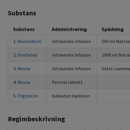
Substans
Substans
Administrering
Spädning
1.
Doxorubicin
Intravenös infusion
500 ml Natriu
2.
Ifosfamid
Intravenös infusion
1000 ml Natri
3.
Mesna
Intravenös infusion
Sätts i samm
4.
Mesna
Peroral tablett
5.
Filgrastim
Subkutan injektion
Regimbeskrivning