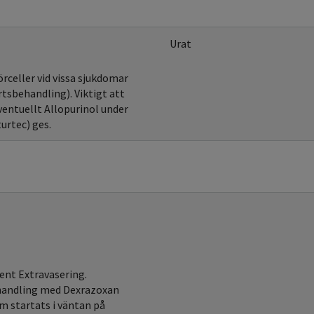
Urat
rceller vid vissa sjukdomar
rtsbehandling). Viktigt att
ventuellt Allopurinol under
urtec) ges.
ent Extravasering.
ehandling med Dexrazoxan
m startats i väntan på