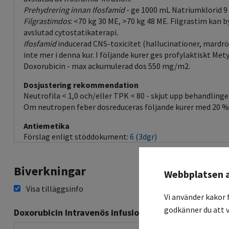
Prehydrering innan Ifosfamid
- ge 1000 mL Natriumklorid 
Filgrastimdos
: <70 kg 30 ME, >70 kg 48 ME. Filgrastim kan 
avslutad cytostatikaterapi.
Ifosfamid
inducerad CNS-toxicitet (hallucinationer, mardrö
inte mer i denna kur. I följande kurer ges profylaktiskt Mety
Doxorubicin - max ackumulerad dos 550 mg/m2.
Dosjustering rekommendation
Neutrofila < 1,0 och/eller TPK < 80 - skjut upp behandlinge
Om neutropen feber dosreduceras följande kurer med 20 %
Antiemetika
Förslag enligt stöddokument:
6 (3dgr)
Biverkningar
Webbplatsen 
Visa tilläggsinfo
Vi använder kakor 
godkänner du att v
Doxorubicin Intravenös infusion