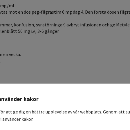
9 mg/mL.
bytas mot en dos peg-filgrastim 6 mg dag 4. Den första dosen filgr
mmar, konfusion, synstörningar) avbryt infusionen och ge Metylenb
lenblått 50 mg i.v., 3-6 gånger.
n en vecka.
.
använder kakor
för att ge dig en bättre upplevelse av vår webbplats. Genom att su
i använder kakor.