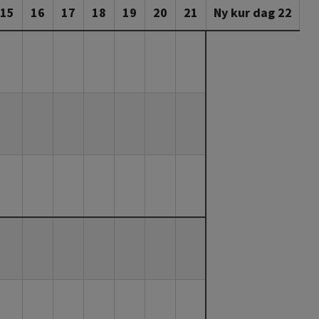
15
16
17
18
19
20
21
Ny kur dag 22