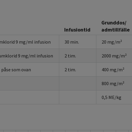
Grunddos/
Infusiontid
admtillfälle
mklorid 9 mg/ml infusion
30 min.
20 mg/m²
umklorid 9 mg/ml infusion
2 tim.
2000 mg/m²
a påse som ovan
2 tim.
400 mg/m²
800 mg/m²
0,5 ME/kg