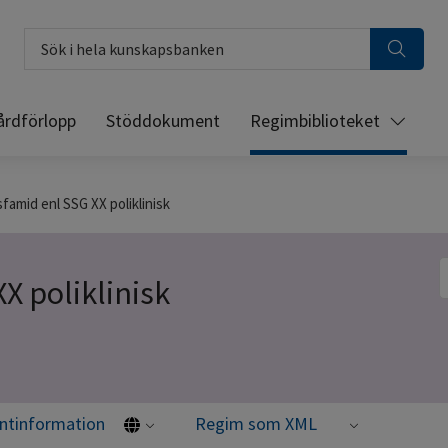
Sök i hela kunskapsbanken
årdförlopp
Stöddokument
Regimbiblioteket
famid enl SSG XX poliklinisk
S
X poliklinisk
entinformation
Regim som XML