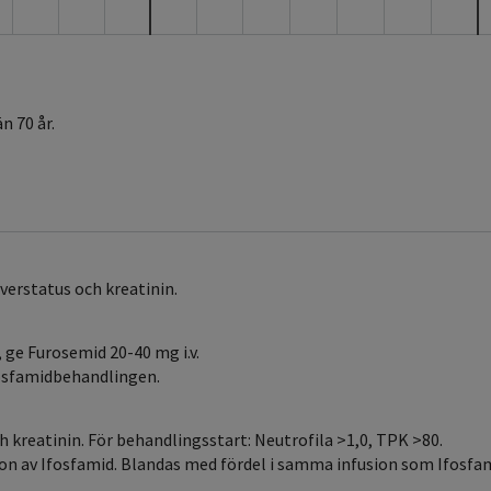
n 70 år.
everstatus och kreatinin.
 ge Furosemid 20-40 mg i.v.
fosfamidbehandlingen.
ch kreatinin. För behandlingsstart: Neutrofila >1,0, TPK >80.
ion av Ifosfamid. Blandas med fördel i samma infusion som Ifosfam