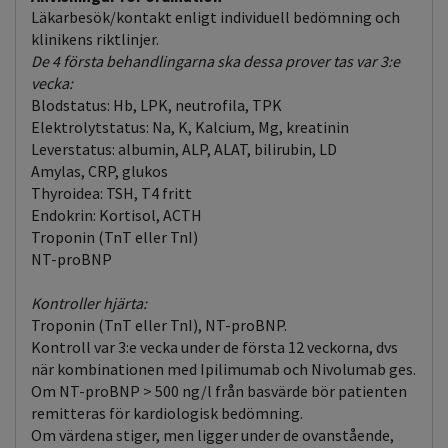
Läkarbesök/kontakt enligt individuell bedömning och
klinikens riktlinjer.
De 4 första behandlingarna ska dessa prover tas var 3:e
vecka:
Blodstatus: Hb, LPK, neutrofila, TPK
Elektrolytstatus: Na, K, Kalcium, Mg, kreatinin
Leverstatus: albumin, ALP, ALAT, bilirubin, LD
Amylas, CRP, glukos
Thyroidea: TSH, T4 fritt
Endokrin: Kortisol, ACTH
Troponin (TnT eller TnI)
NT-proBNP
Kontroller hjärta:
Troponin (TnT eller TnI), NT-proBNP.
Kontroll var 3:e vecka under de första 12 veckorna, dvs
när kombinationen med Ipilimumab och Nivolumab ges.
Om NT-proBNP > 500 ng/l från basvärde bör patienten
remitteras för kardiologisk bedömning.
Om värdena stiger, men ligger under de ovanstående,