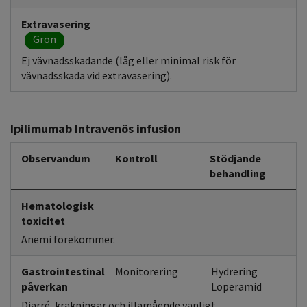
Extravasering
Grön
Ej vävnadsskadande (låg eller minimal risk för
vävnadsskada vid extravasering).
Ipilimumab Intravenös infusion
Observandum
Kontroll
Stödjande
behandling
Hematologisk
toxicitet
Anemi förekommer.
Gastrointestinal
Monitorering
Hydrering
påverkan
Loperamid
Diarré, kräkningar och illamående vanligt.