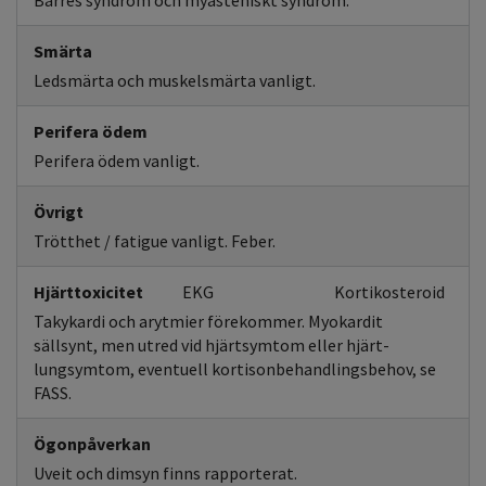
Barrés syndrom och myasteniskt syndrom.
Smärta
Ledsmärta och muskelsmärta vanligt.
Perifera ödem
Perifera ödem vanligt.
Övrigt
Trötthet / fatigue vanligt. Feber.
Hjärttoxicitet
EKG
Kortikosteroid
Takykardi och arytmier förekommer. Myokardit
sällsynt, men utred vid hjärtsymtom eller hjärt-
lungsymtom, eventuell kortisonbehandlingsbehov, se
FASS.
Ögonpåverkan
Uveit och dimsyn finns rapporterat.