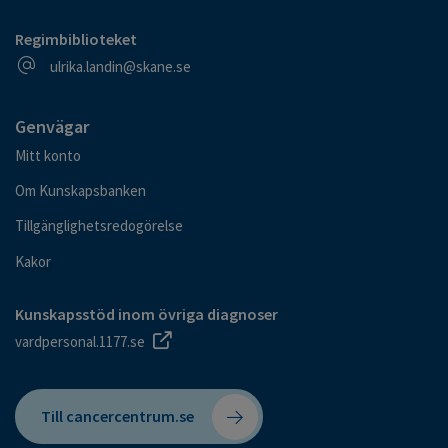
Regimbiblioteket
E-postadress
ulrika.landin@skane.se
Genvägar
Mitt konto
Om Kunskapsbanken
Tillgänglighetsredogörelse
Kakor
Kunskapsstöd inom övriga diagnoser
vardpersonal.1177.se
Till cancercentrum.se