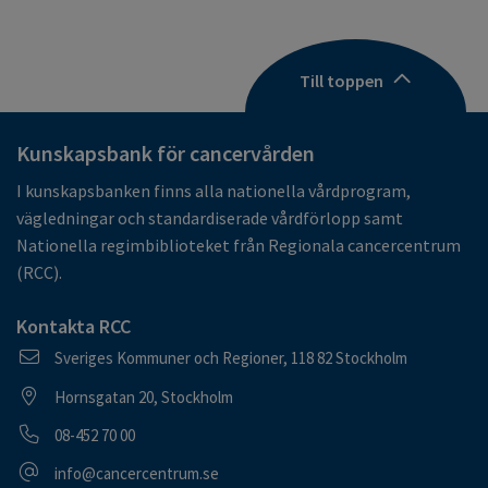
Till toppen
Kunskapsbank för cancervården
I kunskapsbanken finns alla nationella vårdprogram,
vägledningar och standardiserade vårdförlopp samt
Nationella regimbiblioteket från Regionala cancercentrum
(RCC).
Kontakta RCC
Postadress
Sveriges Kommuner och Regioner, 118 82 Stockholm
Besöksadress
Hornsgatan 20, Stockholm
Telefonnummer
08-452 70 00
E-postadress
info@cancercentrum.se