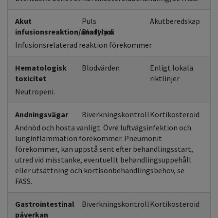
Akut
Puls
Akutberedskap
infusionsreaktion/anafylaxi
Blodtryck
Infusionsrelaterad reaktion förekommer.
Hematologisk
Blodvärden
Enligt lokala
toxicitet
riktlinjer
Neutropeni.
Andningsvägar
Biverkningskontroll
Kortikosteroid
Andnöd och hosta vanligt. Övre luftvägsinfektion och
lunginflammation förekommer. Pneumonit
förekommer, kan uppstå sent efter behandlingsstart,
utred vid misstanke, eventuellt behandlingsuppehåll
eller utsättning och kortisonbehandlingsbehov, se
FASS.
Gastrointestinal
Biverkningskontroll
Kortikosteroid
påverkan