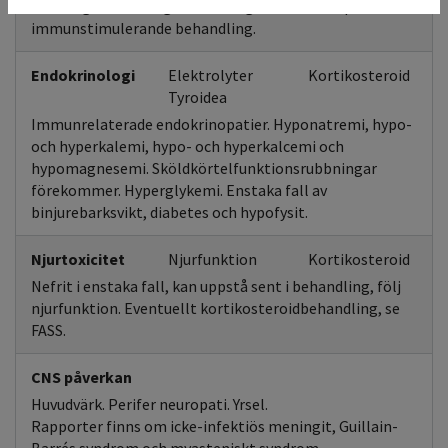
försiktighet vid tidigare allvarlig hudreaktion på annan
immunstimulerande behandling.
Endokrinologi
Elektrolyter
Kortikosteroid
Tyroidea
Immunrelaterade endokrinopatier. Hyponatremi, hypo-
och hyperkalemi, hypo- och hyperkalcemi och
hypomagnesemi. Sköldkörtelfunktionsrubbningar
förekommer. Hyperglykemi. Enstaka fall av
binjurebarksvikt, diabetes och hypofysit.
Njurtoxicitet
Njurfunktion
Kortikosteroid
Nefrit i enstaka fall, kan uppstå sent i behandling, följ
njurfunktion. Eventuellt kortikosteroidbehandling, se
FASS.
CNS påverkan
Huvudvärk. Perifer neuropati. Yrsel.
Rapporter finns om icke-infektiös meningit, Guillain-