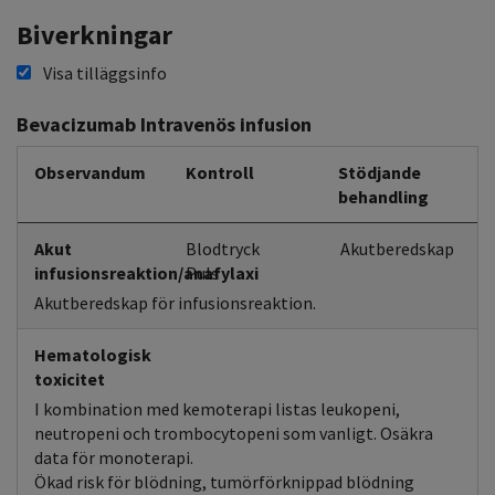
Biverkningar
Visa tilläggsinfo
Bevacizumab Intravenös infusion
Observandum
Kontroll
Stödjande
behandling
Akut
Blodtryck
Akutberedskap
infusionsreaktion/anafylaxi
Puls
Akutberedskap för infusionsreaktion.
Hematologisk
toxicitet
I kombination med kemoterapi listas leukopeni,
neutropeni och trombocytopeni som vanligt. Osäkra
data för monoterapi.
Ökad risk för blödning, tumörförknippad blödning