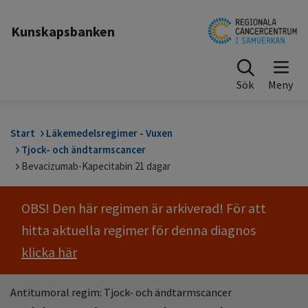
Till sidinnehåll
Kunskapsbanken
Sök
Start
Läkemedelsregimer - Vuxen
Tjock- och ändtarmscancer
Bevacizumab-Kapecitabin 21 dagar
OBS! Den här regimen är arkiverad! För att
hitta aktuella regimer för denna diagnos
klicka här
Antitumoral regim: Tjock- och ändtarmscancer