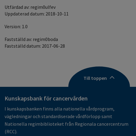
Utfärdad av: regim0ulfev
Uppdaterad datum: 2018-10-11
Version: 1.0
Fastställd av: regim0boda
Fastställd datum: 2017-06-28
Till toppen
Kunskapsbank för cancervården
I kunskapsbanken finns alla nationella vårdprogram,
vägledningar och standardiserade vårdförlopp samt
Nationella regimbiblioteket från Regionala cancercentrum
(RCC).