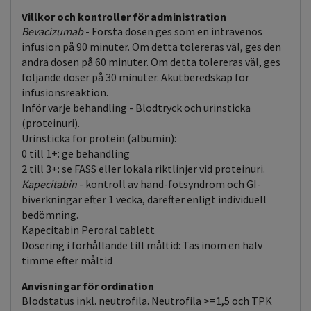
Villkor och kontroller för administration
Bevacizumab
- Första dosen ges som en intravenös
infusion på 90 minuter. Om detta tolereras väl, ges den
andra dosen på 60 minuter. Om detta tolereras väl, ges
följande doser på 30 minuter. Akutberedskap för
infusionsreaktion.
Inför varje behandling - Blodtryck och urinsticka
(proteinuri).
Urinsticka för protein (albumin):
0 till 1+: ge behandling
2 till 3+: se FASS eller lokala riktlinjer vid proteinuri.
Kapecitabin
- kontroll av hand-fotsyndrom och GI-
biverkningar efter 1 vecka, därefter enligt individuell
bedömning.
Kapecitabin Peroral tablett
Dosering i förhållande till måltid: Tas inom en halv
timme efter måltid
Anvisningar för ordination
Blodstatus inkl. neutrofila. Neutrofila >=1,5 och TPK