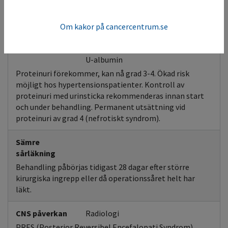
kemoterapi. Tidigare behandling med antracykliner
och/eller strålning mot thorax kan vara riskfaktorer, se
FASS.
Om kakor på cancercentrum.se
Njurtoxicitet
Njurfunktion
U-albumin
Proteinuri förekommer, kan nå grad 3-4. Ökad risk
möjligt hos hypertensionspatienter. Kontroll av
proteinuri med urinsticka rekommenderas innan start
och under behandling. Permanent utsättning vid
proteinuri av grad 4 (nefrotiskt syndrom).
Sämre
sårläkning
Behandling påbörjas tidigast 28 dagar efter större
kirurgiska ingrepp eller då operationssåret helt har
läkt.
CNS påverkan
Radiologi
PRES (Posterior Reversibel Encefalopati Syndrom)