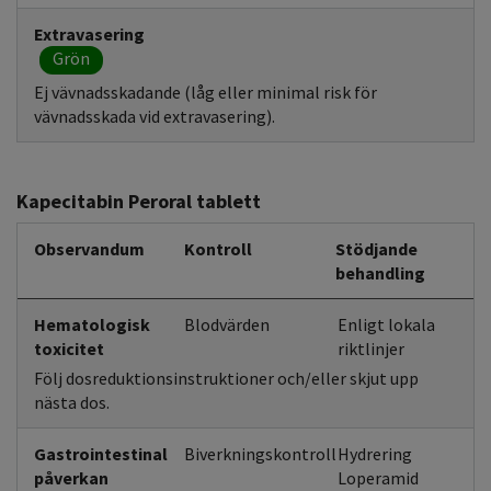
Extravasering
Grön
Ej vävnadsskadande (låg eller minimal risk för
vävnadsskada vid extravasering).
Kapecitabin Peroral tablett
Observandum
Kontroll
Stödjande
behandling
Hematologisk
Blodvärden
Enligt lokala
toxicitet
riktlinjer
Följ dosreduktionsinstruktioner och/eller skjut upp
nästa dos.
Gastrointestinal
Biverkningskontroll
Hydrering
påverkan
Loperamid