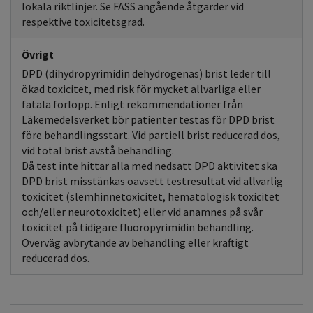
lokala riktlinjer. Se FASS angående åtgärder vid
respektive toxicitetsgrad.
Övrigt
DPD (dihydropyrimidin dehydrogenas) brist leder till
ökad toxicitet, med risk för mycket allvarliga eller
fatala förlopp. Enligt rekommendationer från
Läkemedelsverket bör patienter testas för DPD brist
före behandlingsstart. Vid partiell brist reducerad dos,
vid total brist avstå behandling.
Då test inte hittar alla med nedsatt DPD aktivitet ska
DPD brist misstänkas oavsett testresultat vid allvarlig
toxicitet (slemhinnetoxicitet, hematologisk toxicitet
och/eller neurotoxicitet) eller vid anamnes på svår
toxicitet på tidigare fluoropyrimidin behandling.
Överväg avbrytande av behandling eller kraftigt
reducerad dos.