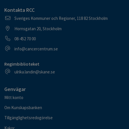
Kontakta RCC
Postadress
Sveriges Kommuner och Regioner, 118 82 Stockholm
Besöksadress
Hornsgatan 20, Stockholm
Telefonnummer
08-452 70 00
E-postadress
info@cancercentrum.se
Regimbiblioteket
E-postadress
ulrika.landin@skane.se
Genvägar
Mitt konto
Om Kunskapsbanken
Tillgänglighetsredogörelse
Kakor