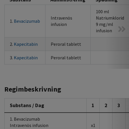
100 ml
Intravenös
Natriumklorid
1.
Bevacizumab
infusion
9 mg/ml
infusion
2.
Kapecitabin
Peroral tablett
3.
Kapecitabin
Peroral tablett
Regimbeskrivning
Substans / Dag
1
2
3
1. Bevacizumab
Intravenös infusion
x1