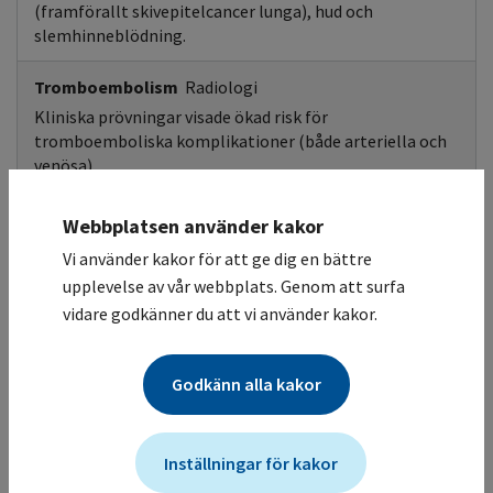
(framförallt skivepitelcancer lunga), hud och
slemhinneblödning.
Tromboembolism
Radiologi
Kliniska prövningar visade ökad risk för
tromboemboliska komplikationer (både arteriella och
venösa).
Hypertoni
Blodtryck
Webbplatsen använder kakor
Hypertension vid kombination med kemoterapi vanligt,
Vi använder kakor för att ge dig en bättre
osäkrare hur frekvens är vid monoterapi.
upplevelse av vår webbplats. Genom att surfa
Behov av adekvat antihypertensiv behandling.
vidare godkänner du att vi använder kakor.
Permanent utsättning Bevacizumab om
okontrollerbar hypertoni trots behandling, eller vid
hypertensiv kris eller hypertensiv encefalopati.
Godkänn alla kakor
Hjärttoxicitet
Studier har visat på ökad förekomst hjärtsvikt vid
Inställningar för kakor
användning av bevacizumab i kombination med