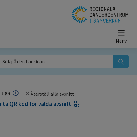
ök på den här sidan
itt
(0)
Återställ alla avsnitt
ta QR kod för valda avsnitt