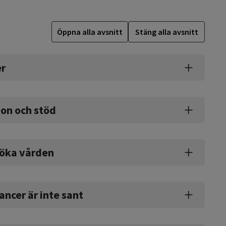
Öppna alla avsnitt
Stäng alla avsnitt
er
ion och stöd
söka vården
cancer är inte sant