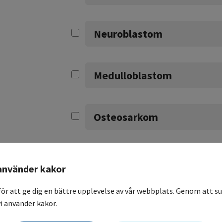
Neuroblastom
Medulloblastom
Osteosarkom
använder kakor
BEHANDLING
för att ge dig en bättre upplevelse av vår webbplats. Genom att su
Behandling av Ewings sarkom
i använder kakor.