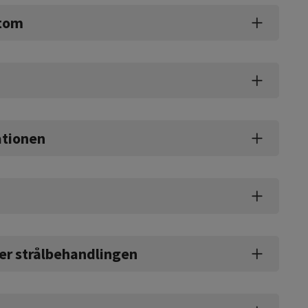
stom
ationen
ter strålbehandlingen