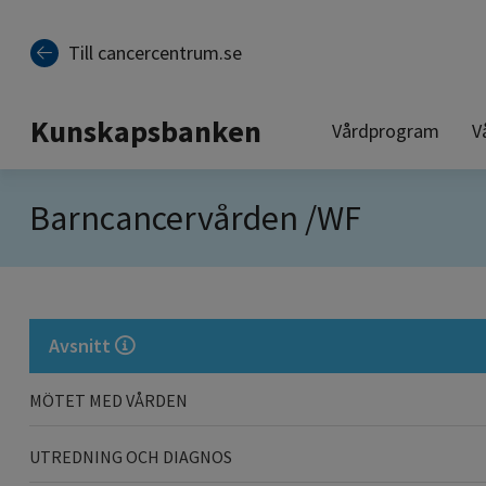
Till sidinnehåll
Till cancercentrum.se
Kunskapsbanken
Vårdprogram
V
Barncancervården /WF
Avsnitt
MÖTET MED VÅRDEN
UTREDNING OCH DIAGNOS