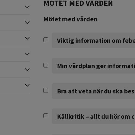
MÖTET MED VÅRDEN
Expandera
Mötet med vården
Expandera
Expandera
Viktig information om feb
Expandera
Min vårdplan ger informat
Expandera
Expandera
Bra att veta när du ska be
Källkritik – allt du hör om 