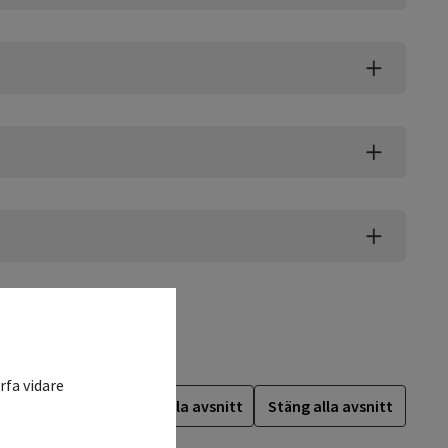
rfa vidare
Öppna alla avsnitt
Stäng alla avsnitt