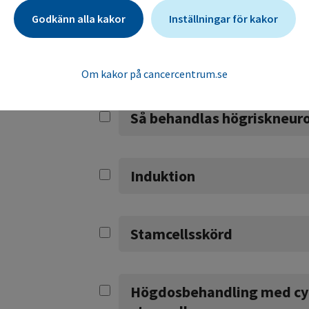
Flera olika behandlingar 
Godkänn alla kakor
Inställningar för kakor
Behandling av högriskneurobl
Om kakor på cancercentrum.se
Så behandlas högriskneur
Induktion
Stamcellsskörd
Högdosbehandling med cyt