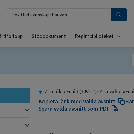
Sök i hela kunskapsbanken
årdförlopp
Stöddokument
Regimbiblioteket
S
Visa alla avsnitt
(109)
Visa valda avsn
Kopiera länk med valda avsnitt
Häm
Spara valda avsnitt som PDF
Expandera
Expandera