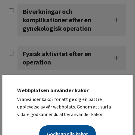
Biverkningar och
komplikationer efter en
gynekologisk operation
Fysisk aktivitet efter en
operation
Förebygga lymfödem
Webbplatsen använder kakor
Vi använder kakor för att ge dig en bättre
upplevelse av vår webbplats. Genom att surfa
Så sätter du dig upp efter
vidare godkänner du att vi använder kakor.
en operation i magen
Godkänn alla kakor