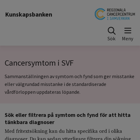
Till sidinnehåll
Kunskapsbanken
Sök
Till sökresultat
Cancersymtom i SVF
Sammanställningen av symtom och fynd som ger misstanke
eller välgrundad misstanke i de standardiserade
vårdförloppen uppdateras löpande.
Sök eller filtrera på symtom och fynd för att hitta
tänkbara diagnoser
Med fritextsökning kan du hitta specifika ord i olika
diagnoser. Du kan sedan ytterligare filtrera din sökning.