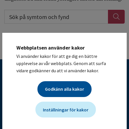
Sök på symtom och fynd
Webbplatsen använder kakor
Till toppen
Vi använder kakor för att ge dig en bättre
upplevelse av vår webbplats. Genom att surfa
Kunskapsbank för cancervården
vidare godkänner du att vi använder kakor.
I kunskapsbanken finns alla nationella vårdprogram,
vägledningar och standardiserade vårdförlopp samt
Godkänn alla kakor
Nationella regimbiblioteket från Regionala cancercentrum
(RCC).
Inställningar för kakor
Kontakta RCC
Postadress
Sveriges Kommuner och Regioner, 118 82 Stockholm