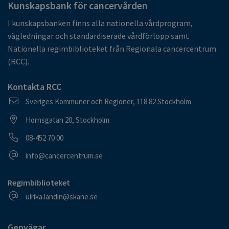
Kunskapsbank för cancervården
I kunskapsbanken finns alla nationella vårdprogram,
vägledningar och standardiserade vårdförlopp samt
Nationella regimbiblioteket från Regionala cancercentrum
(RCC).
Kontakta RCC
Postadress
Sveriges Kommuner och Regioner, 118 82 Stockholm
Besöksadress
Hornsgatan 20, Stockholm
Telefonnummer
08-452 70 00
E-postadress
info@cancercentrum.se
Regimbiblioteket
E-postadress
ulrika.landin@skane.se
Genvägar