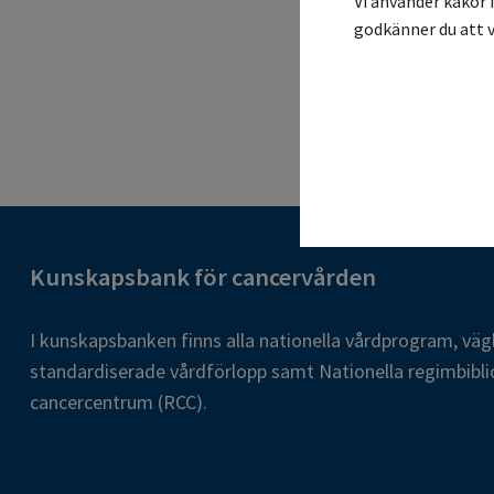
Vi använder kakor 
godkänner du att v
Kunskapsbank för cancervården
I kunskapsbanken finns alla nationella vårdprogram, väg
standardiserade vårdförlopp samt Nationella regimbibli
cancercentrum (RCC).