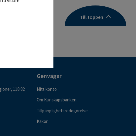
rfa vidare
Till toppen
Genvägar
ioner, 118 82
Mitt konto
Om Kunskapsbanken
Tillgänglighetsredogörelse
Kakor