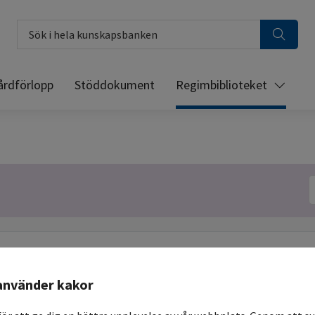
Sök i hela kunskapsbanken
årdförlopp
Stöddokument
Regimbiblioteket
S
ntinfo
Språk
Översikt
använder kakor