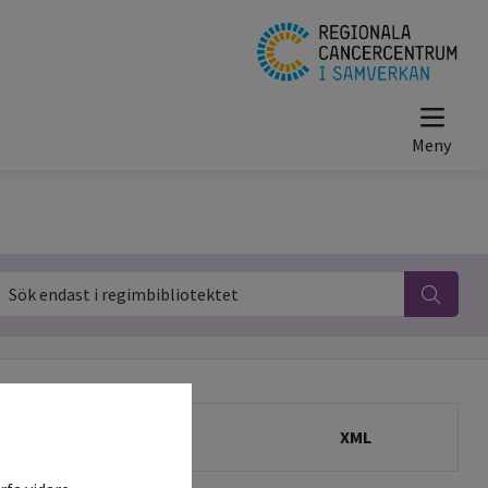
ök endast i regimbibliotektet
Administration
XML