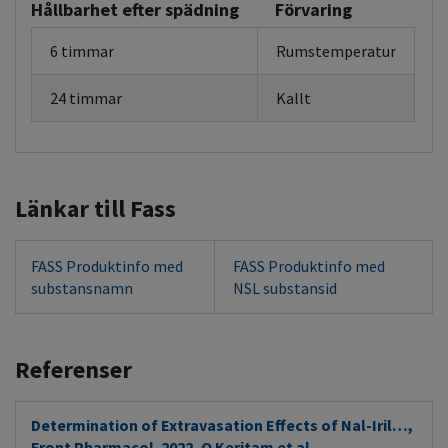
Hållbarhet efter spädning
Förvaring
6 timmar
Rumstemperatur
24 timmar
Kallt
Länkar till Fass
FASS Produktinfo med
FASS Produktinfo med
substansnamn
NSL substansid
Referenser
Determination of Extravasation Effects of Nal-Iril…,
Front Pharmacol. 2022, O Keritam et al