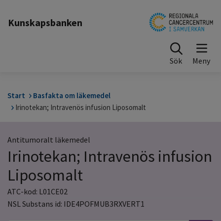
Till sidinnehåll
Kunskapsbanken
Sök
Start
Basfakta om läkemedel
Irinotekan; Intravenös infusion Liposomalt
Antitumoralt läkemedel
Irinotekan; Intravenös infusion
Liposomalt
ATC-kod: L01CE02
NSL Substans id: IDE4POFMUB3RXVERT1