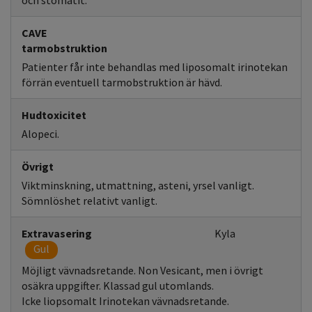
och stomatit.
CAVE
tarmobstruktion
Patienter får inte behandlas med liposomalt irinotekan
förrän eventuell tarmobstruktion är hävd.
Hudtoxicitet
Alopeci.
Övrigt
Viktminskning, utmattning, asteni, yrsel vanligt.
Sömnlöshet relativt vanligt.
Extravasering
Kyla
Gul
Möjligt vävnadsretande. Non Vesicant, men i övrigt
osäkra uppgifter. Klassad gul utomlands.
Icke liopsomalt Irinotekan vävnadsretande.