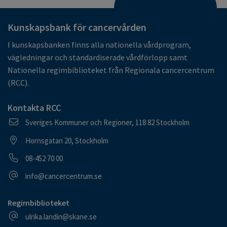
Kunskapsbank för cancervården
I kunskapsbanken finns alla nationella vårdprogram,
vägledningar och standardiserade vårdförlopp samt
Nationella regimbiblioteket från Regionala cancercentrum
(RCC).
Kontakta RCC
Postadress
Sveriges Kommuner och Regioner, 118 82 Stockholm
Besöksadress
Hornsgatan 20, Stockholm
Telefonnummer
08-452 70 00
E-postadress
info@cancercentrum.se
Regimbiblioteket
E-postadress
ulrika.landin@skane.se