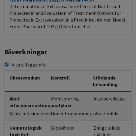
Determination of Extravasation Effects of Nal-Iri and
Trabectedin and Evaluation of Treatment Options for
Trabectedin Extravasation in a Preclinical Animal Model,
Front Pharmacol. 2022, O Keritam et al
Biverkningar
Visa tilläggsinfo
Observandum
Kontroll
Stödjande
behandling
Akut
Monitorering
Akutberedskap
infusionsreaktion/anafylaxi
Akuta infusionsreaktioner förekommer, oftast milda.
Hematologisk
Blodvärden
Enligt lokala
toxicitet
riktlinjer