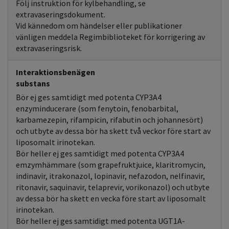
Följ instruktion för kylbehandling, se
extravaseringsdokument.
Vid kännedom om händelser eller publikationer
vänligen meddela Regimbiblioteket för korrigering av
extravaseringsrisk.
Interaktionsbenägen
substans
Bör ej ges samtidigt med potenta CYP3A4
enzyminducerare (som fenytoin, fenobarbital,
karbamezepin, rifampicin, rifabutin och johannesört)
och utbyte av dessa bör ha skett två veckor före start av
liposomalt irinotekan.
Bör heller ej ges samtidigt med potenta CYP3A4
emzymhämmare (som grapefruktjuice, klaritromycin,
indinavir, itrakonazol, lopinavir, nefazodon, nelfinavir,
ritonavir, saquinavir, telaprevir, vorikonazol) och utbyte
av dessa bör ha skett en vecka före start av liposomalt
irinotekan.
Bör heller ej ges samtidigt med potenta UGT1A-