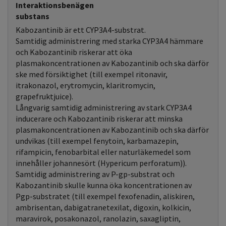
Interaktionsbenägen
substans
Kabozantinib är ett CYP3A4-substrat.
Samtidig administrering med starka CYP3A4 hämmare
och Kabozantinib riskerar att öka
plasmakoncentrationen av Kabozantinib och ska därför
ske med försiktighet (till exempel ritonavir,
itrakonazol, erytromycin, klaritromycin,
grapefruktjuice).
Långvarig samtidig administrering av stark CYP3A4
inducerare och Kabozantinib riskerar att minska
plasmakoncentrationen av Kabozantinib och ska därför
undvikas (till exempel fenytoin, karbamazepin,
rifampicin, fenobarbital eller naturläkemedel som
innehåller johannesört (Hypericum perforatum)).
Samtidig administrering av P-gp-substrat och
Kabozantinib skulle kunna öka koncentrationen av
Pgp-substratet (till exempel fexofenadin, aliskiren,
ambrisentan, dabigatranetexilat, digoxin, kolkicin,
maravirok, posakonazol, ranolazin, saxagliptin,