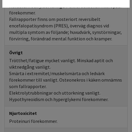
Huvudvärk och yrsel vanligt. Perifer sensorisk neuropati
förekommer.
Fallrapporter finns om posteriort reversibelt
encefalopatisyndrom (PRES), överväg diagnos vid
multipla symtom av följande; huvudvärk, synstörningar,
förvirring, förändrad mental funktion och kramper.
Övrigt
Trötthet/fatigue mycket vanligt. Minskad aptit och
viktnedgång vanligt.
Smärta i extremitet/muskelsmärta och ledvärk
förekommer till vanligt. Osteonekros i käken omnämns
som fallrapporter.
Elektrolytrubbningar och uttorkning vanligt.
Hypothyreoidism och hyperglykemi förekommer.
Njurtoxicitet
Proteinuri förekommer.