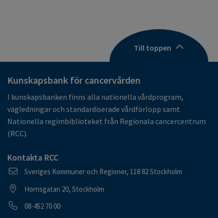
Till toppen
Kunskapsbank för cancervården
I kunskapsbanken finns alla nationella vårdprogram,
vägledningar och standardiserade vårdförlopp samt
Nationella regimbiblioteket från Regionala cancercentrum
(RCC).
Kontakta RCC
Postadress
Sveriges Kommuner och Regioner, 118 82 Stockholm
Besöksadress
Hornsgatan 20, Stockholm
Telefonnummer
08-452 70 00