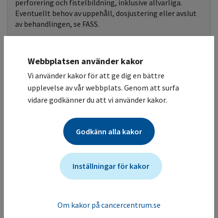
perforering och fistelbildning, inklusive allvarliga.
Eventuellt behov av uppehåll, dosjustering eller avslut
av behandlingen, se FASS.
Hudtoxicitet
PPE (hand-fot syndrom) mycket vanligt, kan kräva
Webbplatsen använder kakor
dosjustering, se FASS. Utslag, torr hud, alopeci
Vi använder kakor för att ge dig en bättre
(håravfall), förändrad hårfärg vanligt. Klåda
upplevelse av vår webbplats. Genom att surfa
förekommer.
vidare godkänner du att vi använder kakor.
Sämre
sårläkning
Godkänn alla kakor
Sårläkningskomplikation har rapporterats då
Kabozantinib hämmar vascular endothelial growth
factor. Om möjligt avbryt behandlingen 28 dagar före
Inställningar för kakor
planerad operation, inklusive tandingrepp, återstart
efter operation baseras på klinisk bedömning av
sårläkningsprocess.
Om kakor på cancercentrum.se
CNS påverkan