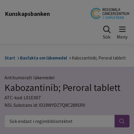
Till sidinnehåll
Kunskapsbanken
Sök
Start
Basfakta om läkemedel
Kabozantinib; Peroral tablett
Antitumoralt läkemedel
Kabozantinib; Peroral tablett
ATC-kod: L01EX07
NSL Substans id: ID19WYDZ7Q8C289SRV
Sök endast i regimbibliotektet