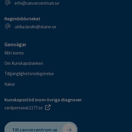
E-postadress
info@cancercentrum.se
Regimbiblioteket
E-postadress
ulrika.landin@skane.se
Genvägar
Mitt konto
Om Kunskapsbanken
Tillgänglighetsredogörelse
Kakor
Kunskapsstöd inom övriga diagnoser
vardpersonal.1177.se
Till cancercentrum.se