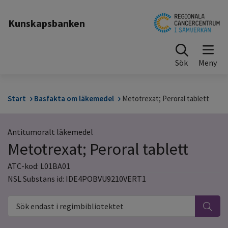
Till sidinnehåll
Kunskapsbanken
Sök
Start
Basfakta om läkemedel
Metotrexat; Peroral tablett
Antitumoralt läkemedel
Metotrexat; Peroral tablett
ATC-kod: L01BA01
NSL Substans id: IDE4POBVU9210VERT1
Sök endast i regimbibliotektet