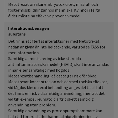
Metotrexat orsakar embryotoxicitet, missfall och
fostermissbildningar hos människa. Kvinnor i fertil
ålder måste ha effektiva preventivmedel.
Interaktionsbenägen
substans
Det finns ett flertal interaktioner med Metotrexat,
nedan angivna är inte heltäckande, var god se FASS för
mer information.
Samtidig administrering av icke steroida
antiinflammatoriska medel (NSAID) skall inte användas
innan eller samtidigt med högdos
Metotrexatbehandling, då detta ger risk för ökad
Metotrexat koncentration och därmed toxiska effekter,
vid lågdos Metotrexatbehandling anges detta till att
det finns en risk vid samtidig användning, men att det
vid till exempel reumatoid artrit skett samtidig
användning utan problem.
Samtidig användning av protonpumpshämmare kan
leda till fördröjd eller hämmad njureliminering av