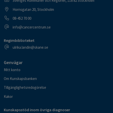
Postadress
Sveriges Kommuner och Regioner, 118 82 Stockholm
Besöksadress
Hornsgatan 20, Stockholm
Telefonnummer
08-452 70 00
E-postadress
info@cancercentrum.se
Regimbiblioteket
E-postadress
ulrika.landin@skane.se
Genvägar
Mitt konto
Om Kunskapsbanken
Tillgänglighetsredogörelse
Kakor
Kunskapsstöd inom övriga diagnoser