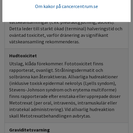
Om kakor på cancercentrum.se
Vätskeretention
Tas upp i, men elimineras långsamt från
vätskeansamlingar (t.ex. pleurautgjutning, ascites).
Detta leder till starkt ökad (terminal) halveringstid och
oväntad toxicitet, varför dränering av signifikant
vätskeansamling rekommenderas.
Hudtoxicitet
Utslag, klåda förekommer. Fototoxicitet finns
rapporterat, ovanligt. Strålningsdermatit och
solbränna kan återaktiveras. Allvarliga hudreaktioner
(inklusive toxisk epidermal nekrolys (Lyells syndom),
Stevens-Johnson syndrom och erytema multiforme)
finns rapporterade efter enstaka eller upprepade doser
Metotrexat (per oral, intravenös, intramuskulär eller
intratekal administrering). Vid allvarlig hudreaktion
skall Metotrexatbehandlingen avbrytas.
Graviditetsvarning