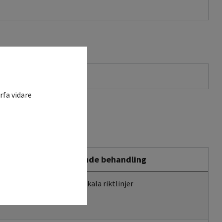
rfa vidare
Stödjande behandling
Enligt lokala riktlinjer