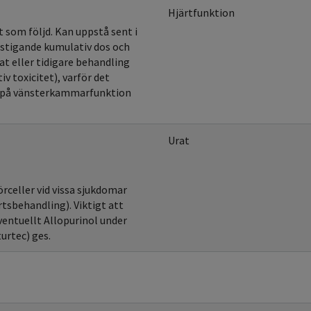
Hjärtfunktion
 som följd. Kan uppstå sent i
 stigande kumulativ dos och
at eller tidigare behandling
v toxicitet), varför det
de på vänsterkammarfunktion
Urat
rceller vid vissa sjukdomar
rtsbehandling). Viktigt att
ventuellt Allopurinol under
urtec) ges.