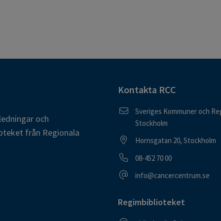
Kontakta RCC
Postadress
Sveriges Kommuner och Reg
ledningar och
Stockholm
oteket från Regionala
Besöksadress
Hornsgatan 20, Stockholm
Telefonnummer
08-452 70 00
E-postadress
info@cancercentrum.se
Regimbiblioteket