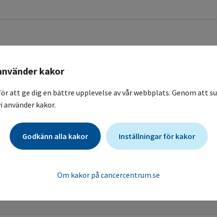
använder kakor
fo med NSL substansid
för att ge dig en bättre upplevelse av vår webbplats. Genom att su
i använder kakor.
Godkänn alla kakor
Inställningar för kakor
Kontroll
Om kakor på cancercentrum.se
Blodvärden
osreduktionsinstruktioner