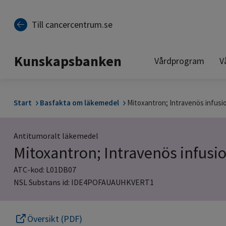
Till sidinnehåll
Till cancercentrum.se
Kunskapsbanken
Vårdprogram
V
Start
Basfakta om läkemedel
Mitoxantron; Intravenös infusi
Antitumoralt läkemedel
Mitoxantron; Intravenös infusi
ATC-kod: L01DB07
NSL Substans id: IDE4POFAUAUHKVERT1
Översikt (PDF)