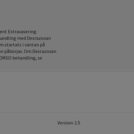
ent Extravasering.
ehandling med Dexrazoxan
m startats i väntan på
xan påbörjas. Om Dexrazoxan
g DMSO behandling, se
Version: 1.5