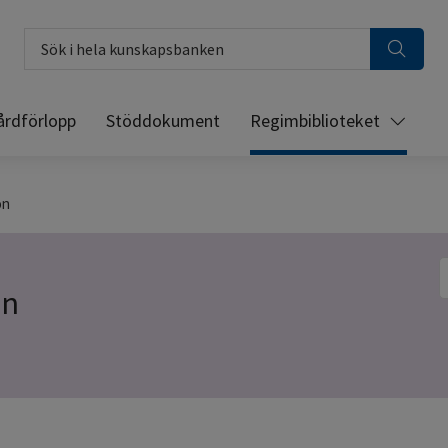
Sök i hela kunskapsbanken
årdförlopp
Stöddokument
Regimbiblioteket
on
S
on