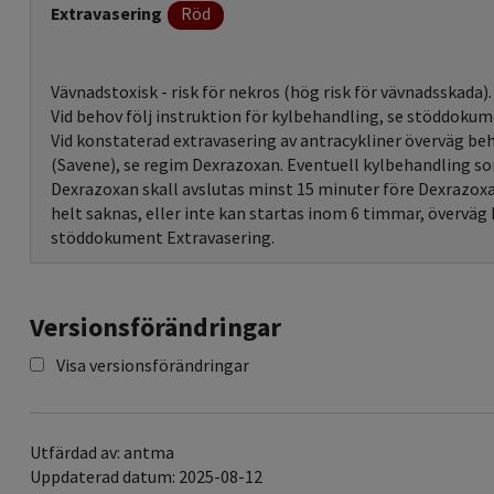
Extravasering
Röd
Vävnadstoxisk - risk för nekros (hög risk för vävnadsskada).
Vid behov följ instruktion för kylbehandling, se stöddokum
Vid konstaterad extravasering av antracykliner överväg b
(Savene), se regim Dexrazoxan. Eventuell kylbehandling so
Dexrazoxan skall avslutas minst 15 minuter före Dexrazo
helt saknas, eller inte kan startas inom 6 timmar, övervä
stöddokument Extravasering.
Versionsförändringar
Visa versionsförändringar
Utfärdad av: antma
Uppdaterad datum: 2025-08-12