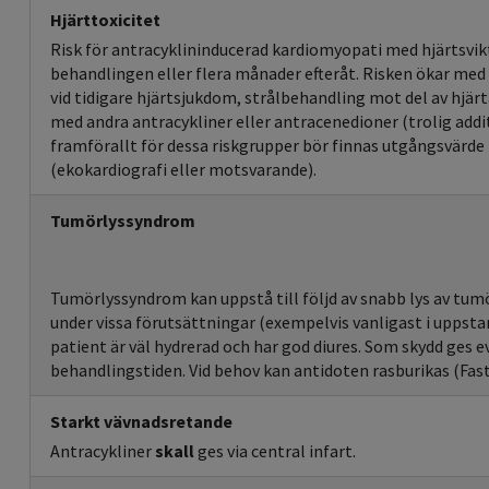
Hjärttoxicitet
Risk för antracyklininducerad kardiomyopati med hjärtsvikt
behandlingen eller flera månader efteråt. Risken ökar med
vid tidigare hjärtsjukdom, strålbehandling mot del av hjärt
med andra antracykliner eller antracenedioner (trolig additi
framförallt för dessa riskgrupper bör finnas utgångsvär
(ekokardiografi eller motsvarande).
Tumörlyssyndrom
Tumörlyssyndrom kan uppstå till följd av snabb lys av tumö
under vissa förutsättningar (exempelvis vanligast i uppsta
patient är väl hydrerad och har god diures. Som skydd ges e
behandlingstiden. Vid behov kan antidoten rasburikas (Fast
Starkt vävnadsretande
Antracykliner
skall
ges via central infart.