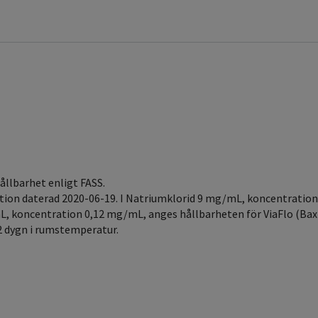
hållbarhet enligt FASS.
on daterad 2020-06-19. I Natriumklorid 9 mg/mL, koncentration 0
L, koncentration 0,12 mg/mL, anges hållbarheten för ViaFlo (Baxte
 2 dygn i rumstemperatur.