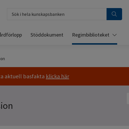
Sök i hela kunskapsbanken
årdförlopp
Stöddokument
Regimbiblioteket
ion
ta aktuell basfakta
klicka här
S
sion