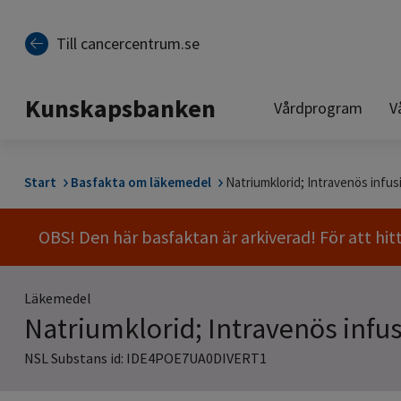
Till sidinnehåll
Till cancercentrum.se
Kunskapsbanken
Vårdprogram
V
Start
Basfakta om läkemedel
Natriumklorid; Intravenös infus
OBS! Den här basfaktan är arkiverad! För att hit
Läkemedel
Natriumklorid; Intravenös infu
NSL Substans id: IDE4POE7UA0DIVERT1