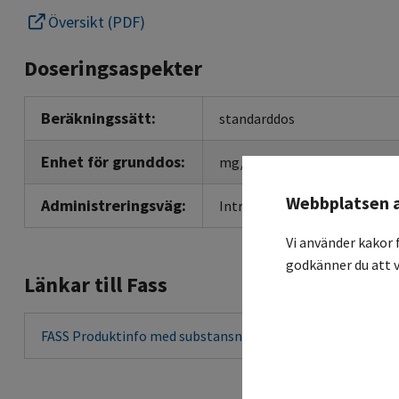
Översikt (PDF)
Doseringsaspekter
Beräkningssätt:
standarddos
Enhet för grunddos:
mg/ml
Webbplatsen 
Administreringsväg:
Intravenös
Vi använder kakor 
godkänner du att v
Länkar till Fass
FASS Produktinfo med substansnamn
FASS Produktin