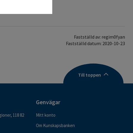
Fastställd av: regim0fyan
Fastställd datum: 2020-10-23
Till toppen
Genvägar
ioner, 118 82
Mitt konto
Om Kunskapsbanken