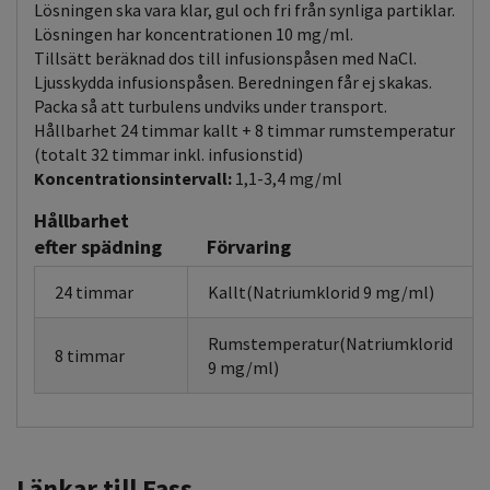
Lösningen ska vara klar, gul och fri från synliga partiklar.
Lösningen har koncentrationen 10 mg/ml.
Tillsätt beräknad dos till infusionspåsen med NaCl.
Ljusskydda infusionspåsen. Beredningen får ej skakas.
Packa så att turbulens undviks under transport.
Hållbarhet 24 timmar kallt + 8 timmar rumstemperatur
(totalt 32 timmar inkl. infusionstid)
Koncentrationsintervall:
1,1-3,4 mg/ml
Hållbarhet
efter spädning
Förvaring
24 timmar
Kallt(Natriumklorid 9 mg/ml)
Rumstemperatur(Natriumklorid
8 timmar
9 mg/ml)
Länkar till Fass