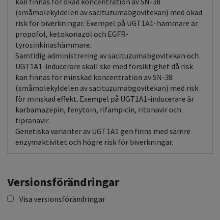
kan finnas för ökad koncentration av SN-38
(småmolekyldelen av sacituzumabgovitekan) med ökad
risk för biverkningar. Exempel på UGT1A1-hämmare är
propofol, ketokonazol och EGFR-
tyrosinkinashämmare.
Samtidig administrering av sacituzumabgovitekan och
UGT1A1-inducerare skall ske med försiktighet då risk
kan finnas för minskad koncentration av SN-38
(småmolekyldelen av sacituzumabgovitekan) med risk
för minskad effekt. Exempel på UGT1A1-inducerare är
karbamazepin, fenytoin, rifampicin, ritonavir och
tipranavir.
Genetiska varianter av UGT1A1 gen finns med sämre
enzymaktivitet och högre risk för biverkningar.
Versionsförändringar
Visa versionsförändringar