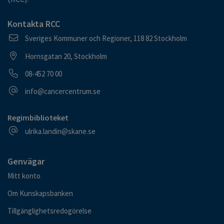
Kontakta RCC
Postadress
Sveriges Kommuner och Regioner, 118 82 Stockholm
Besöksadress
Hornsgatan 20, Stockholm
Telefonnummer
08-452 70 00
E-postadress
info@cancercentrum.se
Regimbiblioteket
E-postadress
ulrika.landin@skane.se
Genvägar
Mitt konto
Om Kunskapsbanken
Tillgänglighetsredogörelse