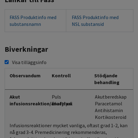
FASS Produktinfo med
FASS Produktinfo med
substansnamn
NSL substansid
Biverkningar
Visa tilläggsinfo
Observandum
Kontroll
Stödjande
behandling
Akut
Puls
Akutberedskap
infusionsreaktion/anafylaxi
Blodtryck
Paracetamol
Antihistamin
Kortikosteroid
Infusionsreaktioner mycket vanliga, oftast grad 1-2, kan
nå grad 3-4. Premedicinering rekommenderas,