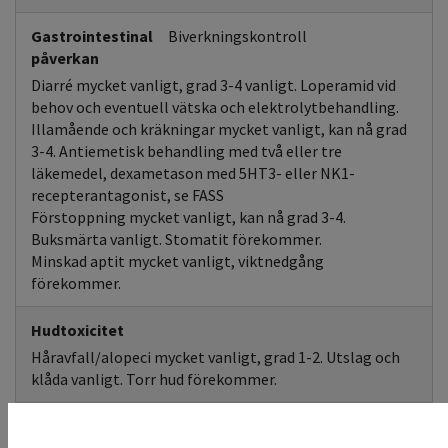
Gastrointestinal
Biverkningskontroll
påverkan
Diarré mycket vanligt, grad 3-4 vanligt. Loperamid vid
behov och eventuell vätska och elektrolytbehandling.
Illamående och kräkningar mycket vanligt, kan nå grad
3-4. Antiemetisk behandling med två eller tre
läkemedel, dexametason med 5HT3- eller NK1-
recepterantagonist, se FASS
Förstoppning mycket vanligt, kan nå grad 3-4.
Buksmärta vanligt. Stomatit förekommer.
Minskad aptit mycket vanligt, viktnedgång
förekommer.
Hudtoxicitet
Håravfall/alopeci mycket vanligt, grad 1-2. Utslag och
klåda vanligt. Torr hud förekommer.
Andningsvägar