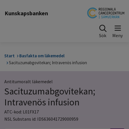
Till sidinnehåll
Kunskapsbanken
Sök
Start
Basfakta om läkemedel
Sacituzumabgovitekan; Intravenös infusion
Antitumoralt läkemedel
Sacituzumabgovitekan;
Intravenös infusion
ATC-kod: L01FX17
NSL Substans id: IDS636041729000959