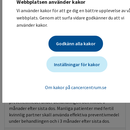
Webbplatsen använder kakor
Hosta mycket vanligt. Nästäppa och rinorré (rinnsnuva)
förekommer. Näsblod förekommer.
Vi använder kakor för att ge dig en bättre upplevelse av v
webbplats. Genom att surfa vidare godkänner du att vi
Övrigt
Biverkningskontroll
använder kakor.
Elektrolyter
Trötthet mycket vanligt, kan nå grad 3-4.
Huvudvärk, yrsel och sömnlöshet vanligt. Ångest
Godkänn alla kakor
förekommer.
Rygg och ledsmärta vanligt.
Elektrolytrubbningar vanligt.
Inställningar för kakor
Graviditetsvarning
Baserat på verkningsmekanism kan
Om kakor på cancercentrum.se
sacituzumabgovitekan orsaka teratogena effekter eller
embryofetal död. Fertila kvinnor skall använda effektiva
preventivmedel under behandlingen och minst 6
månader efter sista dos. Manliga patienter med fertil
kvinnlig partner skall använda effektiva preventivmedel
under behandlingen och i 3 månader efter sista dos.