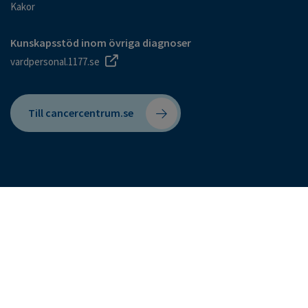
Kakor
Kunskapsstöd inom övriga diagnoser
vardpersonal.1177.se
Till cancercentrum.se