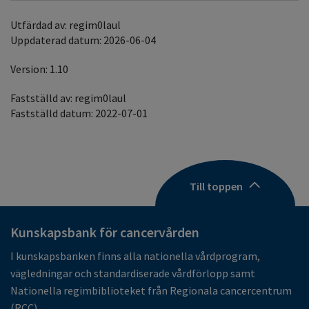
Utfärdad av: regim0laul
Uppdaterad datum: 2026-06-04
Version: 1.10
Fastställd av: regim0laul
Fastställd datum: 2022-07-01
Till toppen
Kunskapsbank för cancervården
I kunskapsbanken finns alla nationella vårdprogram,
vägledningar och standardiserade vårdförlopp samt
Nationella regimbiblioteket från Regionala cancercentrum
(RCC).