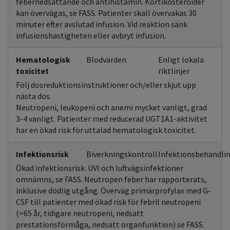
febernedsättande och antihistamin. Kortikosteroider
kan övervägas, se FASS. Patienter skall övervakas 30
minuter efter avslutad infusion. Vid reaktion sänk
infusionshastigheten eller avbryt infusion.
Hematologisk
Blodvärden
Enligt lokala
toxicitet
riktlinjer
Följ dosreduktionsinstruktioner och/eller skjut upp
nästa dos.
Neutropeni, leukopeni och anemi mycket vanligt, grad
3-4 vanligt. Patienter med reducerad UGT1A1-aktivitet
har en ökad risk för uttalad hematologisk toxicitet.
Infektionsrisk
Biverkningskontroll
Infektionsbehandlin
Ökad infektionsrisk. UVI och luftvägsinfektioner
omnämns, se FASS. Neutropen feber har rapporterats,
inklusive dödlig utgång. Överväg primärprofylax med G-
CSF till patienter med ökad risk för febril neutropeni
(>65 år, tidigare neutropeni, nedsatt
prestationsförmåga, nedsatt organfunktion) se FASS.