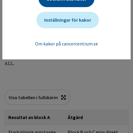
Strukturerad
bedömning av
rehabiliteringsbehov
Inställningar för kakor
inklusive
levnadsvanor enl.
vårdprogram
Om kakor på cancercentrum.se
* Exakt tidpunkt bestäms av de nationella riktlinjerna för
ALL.
Visa tabellen i fullskärm
Resultat av block A
Åtgärd
Stark klinisk misstanke
Block B och C görs direkt