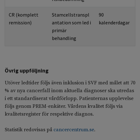
CR (komplett
Stamcellstranspl
90
remission)
antation som led i
kalenderdagar
primär
behandling
Övrig uppföljning
Utöver ledtider följs även inklusion i SVF med målet att 70
% av nya cancerfall inom aktuella diagnoser ska utredas
i ett standardiserat vårdförlopp. Patienternas upplevelse
följs genom PREM-enkäter. Vårdens kvalitet följs via
kvalitetsregister för respektive diagnos.
Statistik redovisas på
cancercentrum.se
.