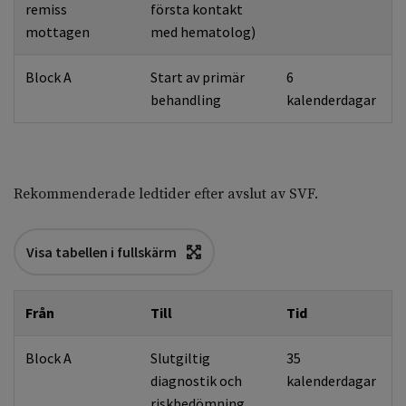
remiss
första kontakt
mottagen
med hematolog)
Block A
Start av primär
6
behandling
kalenderdagar
Rekommenderade ledtider efter avslut av SVF.
Visa tabellen i fullskärm
Från
Till
Tid
Block A
Slutgiltig
35
diagnostik och
kalenderdagar
riskbedömning