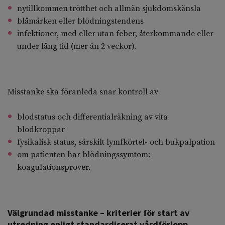
nytillkommen trötthet och allmän sjukdomskänsla
blåmärken eller blödningstendens
infektioner, med eller utan feber, återkommande eller
under lång tid (mer än 2 veckor).
Misstanke ska föranleda snar kontroll av
blodstatus och differentialräkning av vita
blodkroppar
fysikalisk status, särskilt lymfkörtel- och bukpalpation
om patienten har blödningssymtom:
koagulationsprover.
Välgrundad misstanke – kriterier för start av
utredning enligt standardiserat vårdförlopp