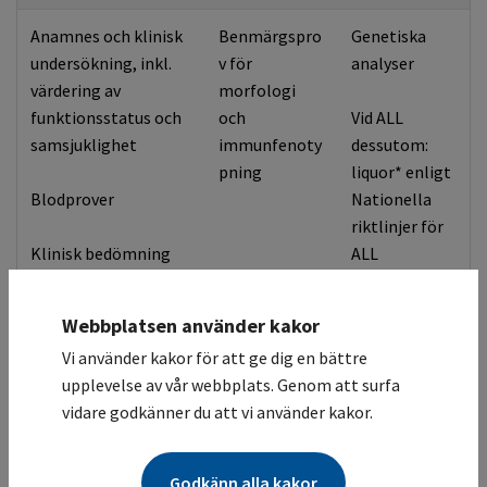
Anamnes och klinisk
Benmärgspro
Genetiska
undersökning, inkl.
v för
analyser
värdering av
morfologi
funktionsstatus och
och
Vid ALL
samsjuklighet
immunfenoty
dessutom:
pning
liquor* enligt
Blodprover
Nationella
riktlinjer för
Klinisk bedömning
ALL
Webbplatsen använder kakor
Vi använder kakor för att ge dig en bättre
Patienten tilldelas
upplevelse av vår webbplats. Genom att surfa
kontaktsjukskötersk
vidare godkänner du att vi använder kakor.
a
i samband med
diagnosbesked
Godkänn alla kakor