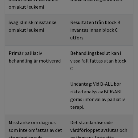
om akut leukemi
Svag klinisk misstanke
Resultaten från block B
om akut leukemi
inväntas innan block C
utförs
Primär palliativ
Behandlingsbeslut kan i
behandling är motiverad
vissa fall fattas utan block
C
Undantag: Vid B-ALL bör
riktad analys av BCR/ABL
göras inför val av palliativ
terapi.
Misstanke om diagnos
Det standardiserade
som inte omfattas av det
vårdförloppet avslutas och
standardiserade
patientens fortsatta