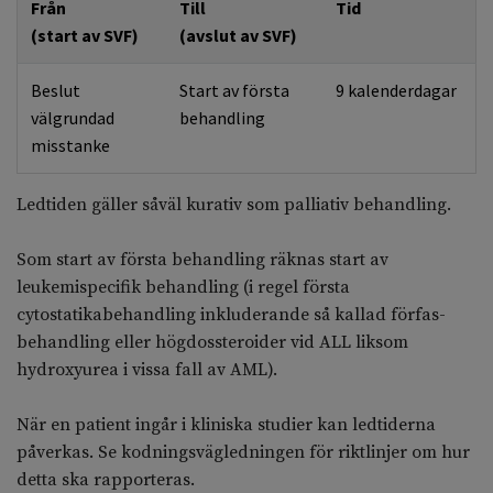
Från
Till
Tid
(start av SVF)
(avslut av SVF)
Beslut
Start av första
9 kalenderdagar
välgrundad
behandling
misstanke
Ledtiden gäller såväl kurativ som palliativ behandling.
Som start av första behandling räknas start av
leukemispecifik behandling (i regel första
cytostatikabehandling inkluderande så kallad förfas-
behandling eller högdossteroider vid ALL liksom
hydroxyurea i vissa fall av AML).
När en patient ingår i kliniska studier kan ledtiderna
påverkas. Se kodningsvägledningen för riktlinjer om hur
detta ska rapporteras.