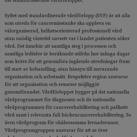
det standardiserade vårdförloppet.
Syftet med standardiserade vårdförlopp (SVF) är att alla
som utreds för cancermisstanke ska uppleva en
välorganiserad, helhetsorienterad professionell vård
utan onödig väntetid oavsett var i landet patienten söker
vård. Det innebär att samtliga steg i processen och
samtliga ledtider är beräknade utifrån hur många dagar
som krävs för att genomföra ingående utredningar fram
till start av behandling, utan hänsyn till nuvarande
organisation och arbetssätt. Respektive region ansvarar
för att organisation och resurser möjliggör
genomförandet. Vårdförloppet bygger på det nationella
vårdprogrammet för diagnosen och de nationella
vårdprogrammen för cancerrehabilitering och palliativ
vård samt i relevanta fall bäckencancerrehabilitering. Se
även vårdprogram för ohälsosamma levnadsvanor.
Vårdprogramgruppen ansvarar för att se över