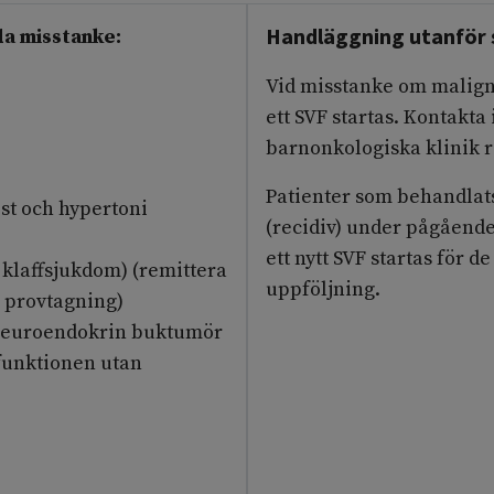
Handläggning utanför 
da misstanke:
Vid misstanke om malign
ett SVF startas. Kontakta
barnonkologiska klinik 
Patienter som behandlat
st och hypertoni
(recidiv) under pågående
ett nytt SVF startas för d
 klaffsjukdom) (remittera
uppföljning.
e provtagning)
 neuroendokrin buktumör
rfunktionen utan