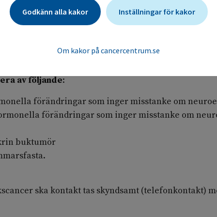
Godkänn alla kakor
Inställningar för kakor
ndokrin kompetens, med
letterande provtagning
Om kakor på cancercentrum.se
era av följande
:
ormonella förändringar som inger misstanke om neur
 hormonella förändringar som inger misstanke om neu
okrin buktumör
mmarsfasta.
rkscancer ska kontakt tas skyndsamt (telefonkontakt)