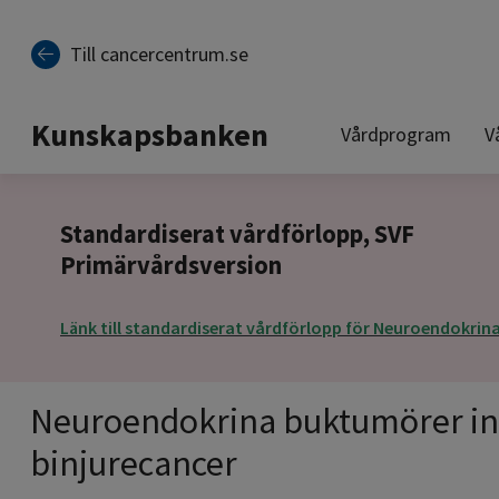
Till sidinnehåll
Till cancercentrum.se
Kunskapsbanken
Vårdprogram
V
Standardiserat vårdförlopp, SVF
Primärvårdsversion
Länk till standardiserat vårdförlopp för Neuroendokri
Neuroendokrina buktumörer in
binjurecancer