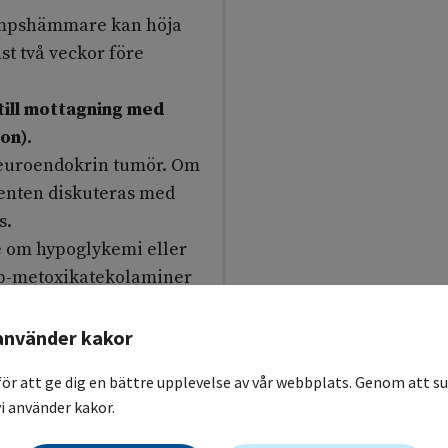
pumpshämmare kan höja
t två veckor före
till mottagning med
on)
.
neuroendokrin tumör. Om
ienten diskuteras med
s.
 om hypoglykemi eller
 p-metoxikatekolaminer
ndokrinologmottagning.
använder kakor
et för neuroendokrina
för att ge dig en bättre upplevelse av vår webbplats. Genom att su
i använder kakor.