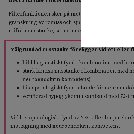
Detta händer i filterfunktionen
Filterfunktionen sker på mottagning med neuroe
granskning av remiss och sjukhistoria samt komp
utifrån misstanke, se nationellt vårdprogram.
Välgrundad misstanke föreligger vid ett eller fl
bilddiagnostiskt fynd i kombination med h
stark klinisk misstanke i kombination med
neuroendokrin kompetens)
histopatologiskt fynd talande för neuroend
verifierad hypoglykemi i samband med 72-ti
Vid histopatologiskt fynd av NEC eller binjureba
mottagning med neuroendokrin kompetens.