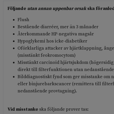
Följande
utan annan uppenbar orsak
ska föranle
Flush
Bestående diarréer, mer än 3 månader
Återkommande HP-negativa magsår
Hypoglykemi hos icke-diabetiker
Oförklarliga attacker av hjärtklappning, ånge
(misstänkt feokromocytom)
Misstänkt carcinoid hjärtsjukdom (högersidig
direkt till filterfunktionen utan nedanståend
Bilddiagnostiskt fynd som ger misstanke om
eller binjurebarkscancer (remittera till filte
nedanstående provtagning).
Vid misstanke
ska följande prover tas: