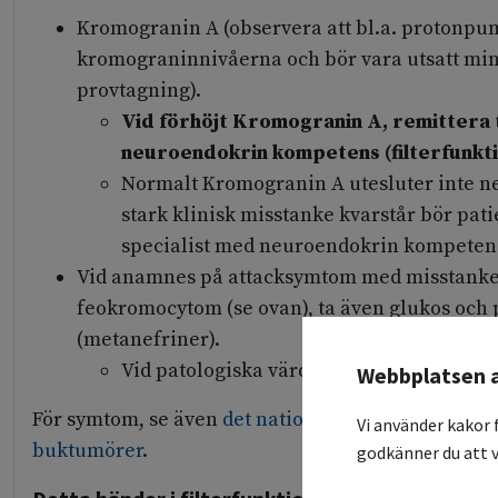
Kromogranin A (observera att bl.a. proton
kromograninnivåerna och bör vara utsatt mins
provtagning).
Vid förhöjt Kromogranin A, remittera 
neuroendokrin kompetens (filterfunkti
Normalt Kromogranin A utesluter inte 
stark klinisk misstanke kvarstår bör pat
specialist med neuroendokrin kompeten
Vid anamnes på attacksymtom med misstanke
feokromocytom (se ovan), ta även glukos och
(metanefriner).
Vid patologiska värden, remittera till e
Webbplatsen 
För symtom, se även
det nationella vårdprogramm
Vi använder kakor 
buktumörer
.
godkänner du att v