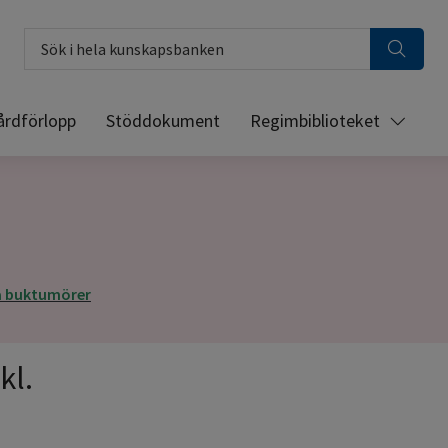
Sök i hela kunskapsbanken
årdförlopp
Stöddokument
Regimbiblioteket
na buktumörer
kl.