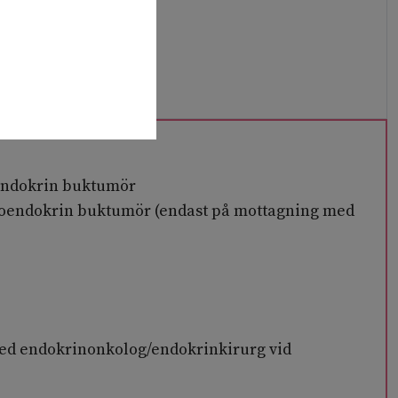
oendokrin buktumör
roendokrin buktumör (endast på mottagning med
 med endokrinonkolog/endokrinkirurg vid