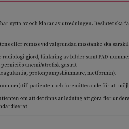
 har nytta av och klarar av utredningen. Beslutet ska f
ns eller remiss vid välgrundad misstanke ska särskil
ör radiologi gjord, länkning av bilder samt PAD-numme
 perniciös anemi/atrofisk gastrit
ikoagulantia, protonpumpshämmare, metformin).
ummer) till patienten och inremitterande för att möj
tienten om att det finns anledning att göra fler unders
tandardiserat