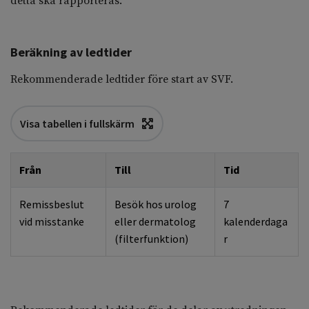
detta ska rapporteras.
Beräkning av ledtider
Rekommenderade ledtider före start av SVF.
Visa tabellen i fullskärm
Från
Till
Tid
Remissbeslut
Besök hos urolog
7
vid misstanke
eller dermatolog
kalenderdaga
(filterfunktion)
r