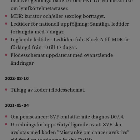
behöver genomgå både DT och PET-DT vid misstanke
om lymfkörtelmetastaser.
MDK: kurator och/eller sexolog borttaget.
Ledtider för nationell uppföljning: Samtliga ledtider
förlängda med 7 dagar.
Ingående ledtider: Ledtiden från Block A till MDK är
förlängd från 10 till 17 dagar.
Flödesschemat uppdaterat med ovanstående
ändringar.
2023-08-10
Tillägg av koder i flödesschemat.
2021-05-04
Om peniscancer: SVF omfattar inte diagnos D07.4.
Utredningsförlopp: Förtydligande av att SVF ska
avslutas med koden ”Misstanke om cancer avskrivs”