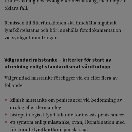
Undersökning hos urolog eller dermatolog, med biopsi i
oklara fall.
Remissen till filterfunktionen ska innehålla inguinalt
lymfkörtelstatus och bör innehålla fotodokumentation
vid synliga förändringar.
Välgrundad misstanke – kriterier för start av
utredning enligt standardiserat vårdförlopp
Välgrundad misstanke föreligger vid ett eller flera av
följande:
klinisk misstanke om peniscancer vid bedömning av
urolog eller dermatolog
histopatologiskt fynd talande för invasiv peniscancer
ett symtom enligt misstanke, ovan, i kombination med
förstorade lymfkörtlar i ljumskarna.