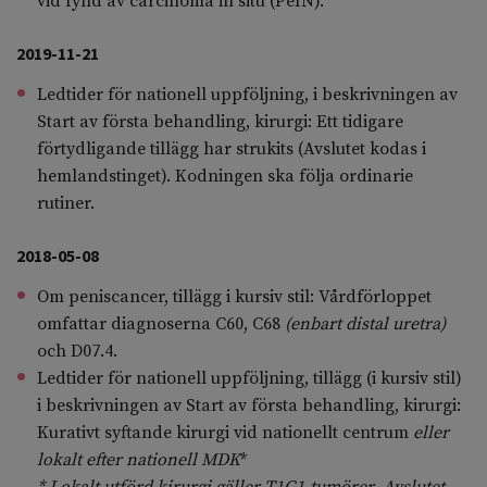
vid fynd av carcinoma in situ (PeIN).
2019-11-21
Ledtider för nationell uppföljning, i beskrivningen av
Start av första behandling, kirurgi: Ett tidigare
förtydligande tillägg har strukits (Avslutet kodas i
hemlandstinget). Kodningen ska följa ordinarie
rutiner.
2018-05-08
Om peniscancer, tillägg i kursiv stil: Vårdförloppet
omfattar diagnoserna C60, C68
(enbart distal uretra)
och D07.4.
Ledtider för nationell uppföljning, tillägg (i kursiv stil)
i beskrivningen av Start av första behandling, kirurgi:
Kurativt syftande kirurgi vid nationellt centrum
eller
lokalt efter nationell MDK
*