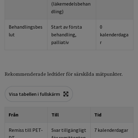
(läkemedelsbehan
dling)
Behandlingsbes
Start av första
0
lut
behandling,
kalenderdaga
palliativ
r
Rekommenderade ledtider för särskilda mätpunkter.
Visa tabellen i fullskärm
Från
Till
Tid
Remiss till PET-
Svar tillgängligt
7 kalenderdagar
DT
för remittenten