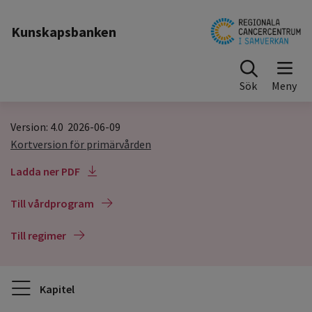
Till sidinnehåll
Kunskapsbanken
Sök
V
ersion:
4.0
2026-06-09
Kortversion för primärvården
Ladda ner PDF
Till vårdprogram
Till regimer
Kapitel