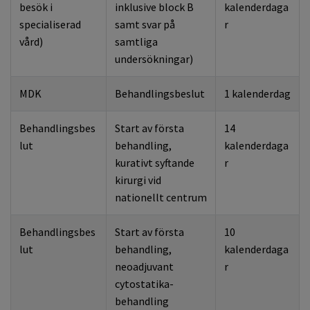
besök i
inklusive block B
kalenderdaga
specialiserad
samt svar på
r
vård)
samtliga
undersökningar)
MDK
Behandlingsbeslut
1 kalenderdag
Behandlingsbes
Start av första
14
lut
behandling,
kalenderdaga
kurativt syftande
r
kirurgi vid
nationellt centrum
Behandlingsbes
Start av första
10
lut
behandling,
kalenderdaga
neoadjuvant
r
cytostatika­
behandling