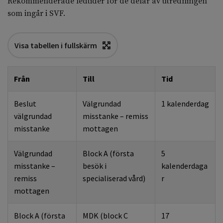
Rekommenderade ledtider för de delar av utredningen
som ingår i SVF.
Visa tabellen i fullskärm
Från
Till
Tid
Beslut
Välgrundad
1 kalenderdag
välgrundad
misstanke – remiss
misstanke
mottagen
Välgrundad
Block A (första
5
misstanke –
besök i
kalenderdaga
remiss
specialiserad vård)
r
mottagen
Block A (första
MDK (block C
17