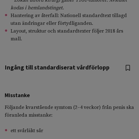
* Lokalt utförd kirurgi gäller T1G1-tumörer. Avslutet
kodas i hemlandstinget.
Hantering av återfall: Nationell standardtext tillagd
utan ändringar eller förtydliganden.
Layout, struktur och standardtexter följer 2018 års
mall.
Ingång till standardiserat vårdförlopp
Misstanke
Följande kvarstående symtom (2–4 veckor) från penis ska
föranleda misstanke:
ett svårläkt sår