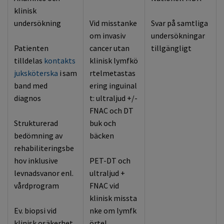
klinisk
undersökning
Vid misstanke
Svar på samtliga
om invasiv
undersökningar
Patienten
cancer
utan
tillgängligt
tilldelas
kontakts
klinisk
lymfkö
juksköterska
i sam
rtel
metastas
band med
ering
inguinal
diagnos
t
: ultraljud +/-
FNAC och DT
Strukturerad
buk och
bedömning av
bäcken
rehabiliteringsbe
hov inklusive
PET-DT
och
levnadsvanor enl.
ultraljud +
vårdprogram
FNAC
vid
klinisk
missta
Ev. biopsi vid
nke
om
lymfk
klinisk osäkerhet
örtel