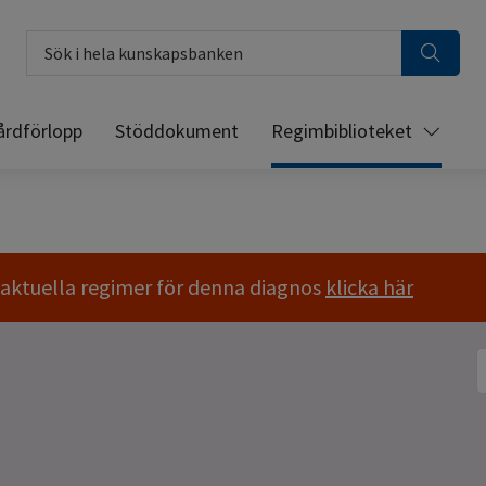
Sök i hela kunskapsbanken
årdförlopp
Stöddokument
Regimbiblioteket
a aktuella regimer för denna diagnos
klicka här
S