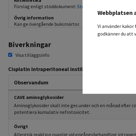
Antiemetika
Förslag enligt stöddokument:
Steg 1
Webbplatsen 
Övrig information
Kan ge övergående buksmärtor.
Vi använder kakor 
godkänner du att v
Biverkningar
Visa tilläggsinfo
Cisplatin Intraperitoneal instillation
Observandum
CAVE aminoglykosider
Aminoglykosider skall inte ges under och en månad efter c
potentiera kumulativ nefrotoxicitet.
Övrigt
Allergisk reaktion ovanlig vid engångsbehandling intraper