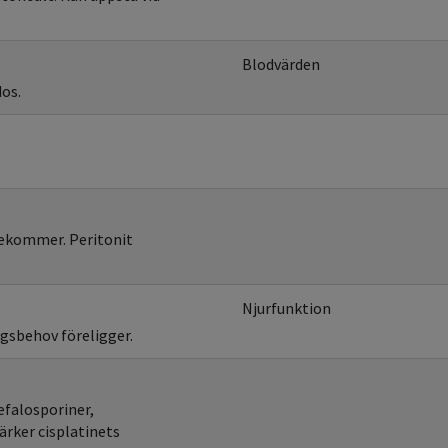
Blodvärden
dos.
rekommer. Peritonit
Njurfunktion
ngsbehov föreligger.
efalosporiner,
ärker cisplatinets