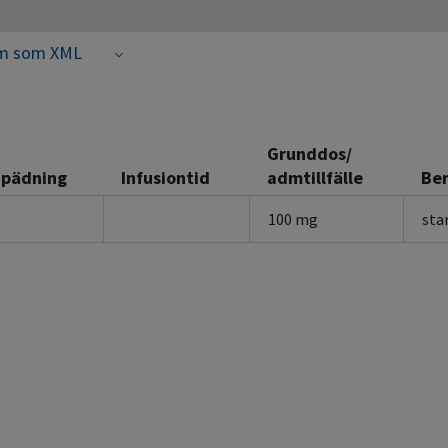
m som XML
Grunddos/
Spädning
Infusiontid
admtillfälle
Ber
100 mg
sta