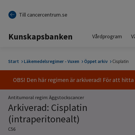
Till sidinnehåll
Till cancercentrum.se
Kunskapsbanken
Vårdprogram
V
Start
Läkemedelsregimer - Vuxen
Öppet arkiv
Cisplatin
OBS! Den här regimen är arkiverad! För att hitt
Antitumoral regim: Äggstockscancer
Arkiverad: Cisplatin
(intraperitonealt)
C56