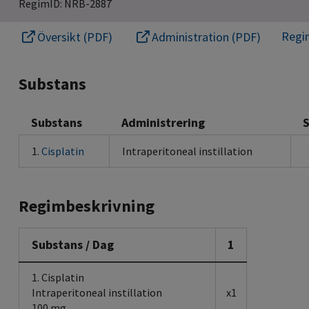
RegimID: NRB-2887
Regi
Översikt (PDF)
Administration (PDF)
Substans
Substans
Administrering
1.
Cisplatin
Intraperitoneal instillation
Regimbeskrivning
Substans / Dag
1
1. Cisplatin
Intraperitoneal instillation
x1
100 mg