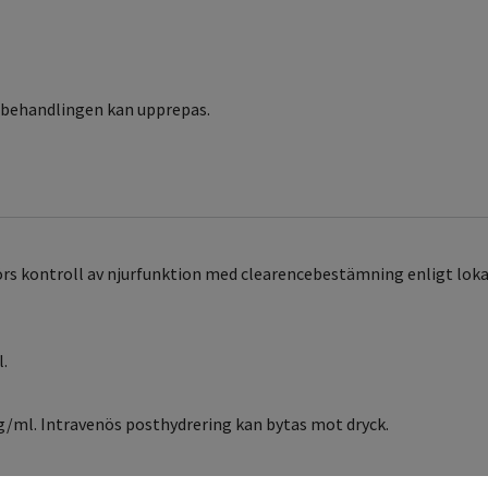
n behandlingen kan upprepas.
rs kontroll av njurfunktion med clearencebestämning enligt lokal
.
/ml. Intravenös posthydrering kan bytas mot dryck.