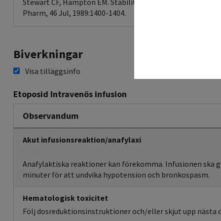
Stewart CF, Hampton EM. Stability of cisplatin and etopos
Pharm, 46 Jul, 1989:1400-1404.
Biverkningar
Visa tilläggsinfo
Etoposid Intravenös infusion
Observandum
Akut infusionsreaktion/anafylaxi
Anafylaktiska reaktioner kan förekomma. Infusionen ska g
minuter för att undvika hypotension och bronkospasm.
Hematologisk toxicitet
Följ dosreduktionsinstruktioner och/eller skjut upp nästa 