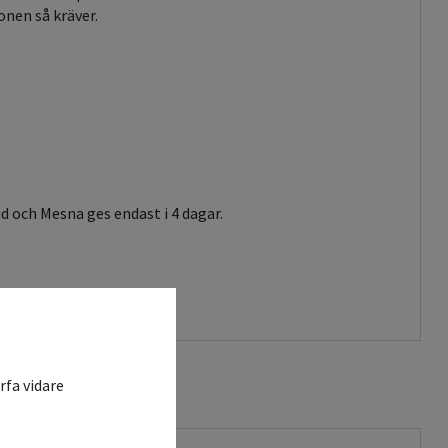
onen så kräver.
d och Mesna ges endast i 4 dagar.
rfa vidare