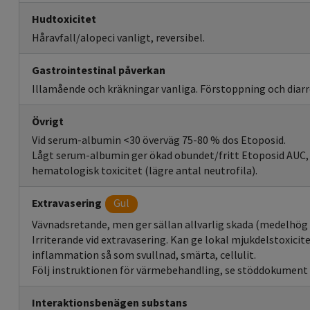
Hudtoxicitet
Håravfall/alopeci vanligt, reversibel.
Gastrointestinal påverkan
Illamående och kräkningar vanliga. Förstoppning och diar
Övrigt
Vid serum-albumin <30 överväg 75-80 % dos Etoposid.
Lågt serum-albumin ger ökad obundet/fritt Etoposid AUC, v
hematologisk toxicitet (lägre antal neutrofila).
Extravasering
Gul
Vävnadsretande, men ger sällan allvarlig skada (medelhög 
Irriterande vid extravasering. Kan ge lokal mjukdelstoxicite
inflammation så som svullnad, smärta, cellulit.
Följ instruktionen för värmebehandling, se stöddokument 
Interaktionsbenägen substans