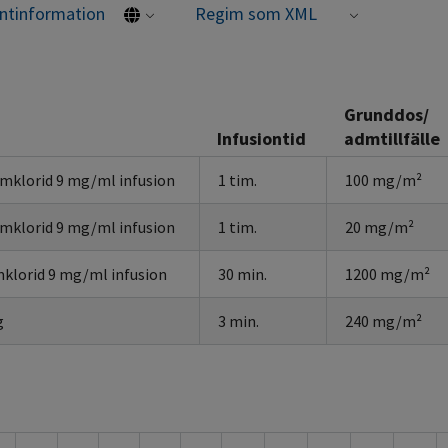
entinformation
Regim som XML
Grunddos/
Infusiontid
admtillfälle
umklorid 9 mg/ml infusion
1 tim.
100 mg/m²
umklorid 9 mg/ml infusion
1 tim.
20 mg/m²
klorid 9 mg/ml infusion
30 min.
1200 mg/m²
g
3 min.
240 mg/m²