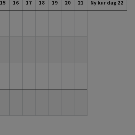
15
16
17
18
19
20
21
Ny kur dag 22