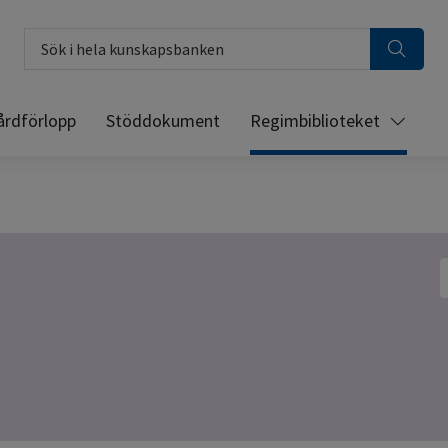
Sök i hela kunskapsbanken
årdförlopp
Stöddokument
Regimbiblioteket
S