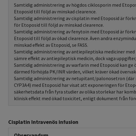
Samtidig administrering av högdos ciklosporin med Etopos
Etoposid till följd av minskad clearence.
Samtidig administrering av cisplatin med Etoposid är för
för Etoposid till följd av minskad clearence.
Samtidig administrering av fenytoin med Etoposid är förk
Etoposid till följd av ökad clearence. Även andra enzymind
minskad effekt av Etoposid, se FASS.
Samtidig administrering av antiepileptiska mediciner med 
sämre effekt av antiepileptisk medicin, dock vaga uppgifter,
Samtidig administrering av warfarin med Etoposid kan ge ö
därmed förhöjda PK/INR värden, vilket kräver ökad övervak
Samtidig administrering av netupitant/palonosetron (där 
CYP3A4) med Etoposid har visat att exponeringen för Etop
säkerhetsdata från fyra studier av olika storlekar har kombi
klinisk effekt med ökad toxicitet, enligt dokument från för
Cisplatin Intravenös infusion
Observandum