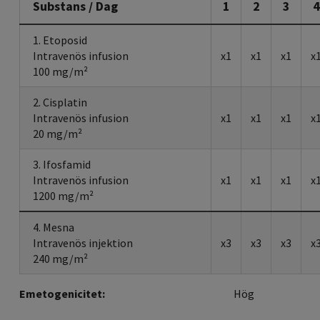
Substans / Dag
1
2
3
4
1. Etoposid
Intravenös infusion
x1
x1
x1
x
100 mg/m²
2. Cisplatin
Intravenös infusion
x1
x1
x1
x
20 mg/m²
3. Ifosfamid
Intravenös infusion
x1
x1
x1
x
1200 mg/m²
4. Mesna
Intravenös injektion
x3
x3
x3
x
240 mg/m²
Emetogenicitet:
Hög