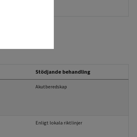
Stödjande behandling
Akutberedskap
Enligt lokala riktlinjer