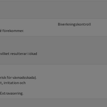
Biverkningskontroll
ré förekommer.
ilket resulterar i ökad
risk för vävnadsskada).
t, irritation och
Extravasering.