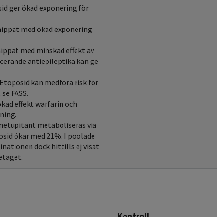
id ger ökad exponering för
knippat med ökad exponering
nippat med minskad effekt av
ucerande antiepileptika kan ge
Etoposid kan medföra risk för
 se FASS.
kad effekt warfarin och
ning.
netupitant metaboliseras via
osid ökar med 21%. I poolade
nationen dock hittills ej visat
etaget.
Kontroll