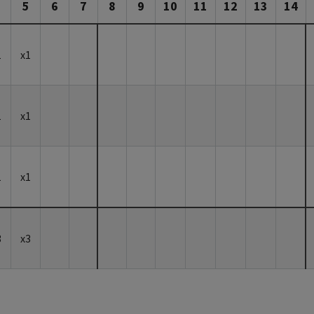
5
6
7
8
9
10
11
12
13
14
1
x1
1
x1
1
x1
3
x3