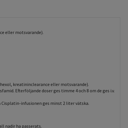
nce eller motsvarande).
hexol, kreatininclearance eller motsvarande).
famid. Efterföljande doser ges timme 4 och 8 om de ges i.v.
Cisplatin-infusionen ges minst 2 liter vätska.
ll nadir ha passerats.