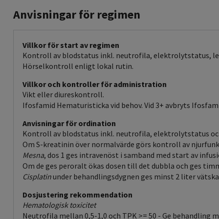
Anvisningar för regimen
Villkor för start av regimen
Kontroll av blodstatus inkl. neutrofila, elektrolytstatus, 
Hörselkontroll enligt lokal rutin.
Villkor och kontroller för administration
Vikt eller diureskontroll.
Ifosfamid Hematuristicka vid behov. Vid 3+ avbryts Ifosfa
Anvisningar för ordination
Kontroll av blodstatus inkl. neutrofila, elektrolytstatus oc
Om S-kreatinin över normalvärde görs kontroll av njurfunk
Mesna
, dos 1 ges intravenöst i samband med start av infus
Om de ges peroralt ökas dosen till det dubbla och ges timm
Cisplatin
under behandlingsdygnen ges minst 2 liter vätska. 
Dosjustering rekommendation
Hematologisk toxicitet
Neutrofila mellan 0,5-1,0 och TPK >= 50 - Ge behandling med