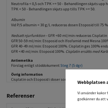
Neutrofila < 0,5 och TPK >= 50 - Behandlingen skjuts upp h
TPK < 50 - Behandlingen skjuts upp tills TPK >= 50.
Albumin
Vid P/S albumin < 30 g/L reduceras dosen Etoposid till 75 
Nedsatt njurfunktion
- GFR <60 ml/min reduceras Cisplatin 
GFR 50-59 ml/min: Etoposid och Ifosfamid med Mesna 100%.
GFR 40-49 ml/min: Etoposid 100%. Cisplatin ges 100% endast
GFR <40 ml/min: Etoposid 100%.
Cisplatin ersätts med Karb
Antiemetika
Förslag enligt stöddokument
Steg 7 (5 dgr)
Övrig information
Cisplatin och Etoposid i doser som i denna regim är blandb
Webbplatsen 
Vi använder kakor 
Referenser
godkänner du att v