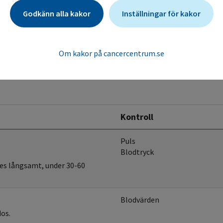
ide in intravenous admixtures. Am J Hosp
Godkänn alla kakor
Inställningar för kakor
Om kakor på cancercentrum.se
Kontroll
Puls
Blodtryck
es långsamt, under 30-60
Blodvärden
dos.