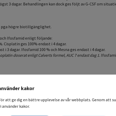
ögst 3 dagar. Behandlingen kan dock ges följt av G-CSF om situati
% pga högre biotillgänglighet.
och Ifosfamid enligt följande:
 Cisplatin ges 100% endast i 4 dagar.
 i 3 dagar. Ifosfamid 100 % och Mesna ges endast i 4 dagar.
oplatin doserat enligt Calverts formel, AUC 7 endast dag 1.
Ifosfami
ara i samma infusion, se referens.
använder kakor
för att ge dig en bättre upplevelse av vår webbplats. Genom att su
i använder kakor.