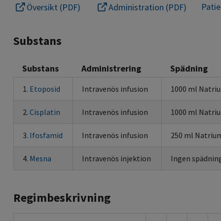
Pati
Översikt (PDF)
Administration (PDF)
Substans
Substans
Administrering
Spädning
1.
Etoposid
Intravenös infusion
1000 ml Natri
2.
Cisplatin
Intravenös infusion
1000 ml Natri
3.
Ifosfamid
Intravenös infusion
250 ml Natrium
4.
Mesna
Intravenös injektion
Ingen spädnin
Regimbeskrivning