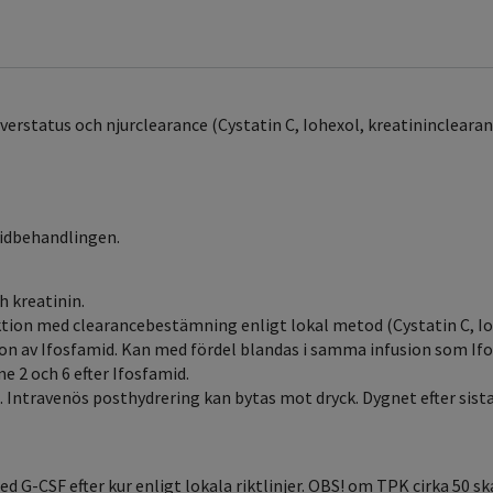
leverstatus och njurclearance (Cystatin C, Iohexol, kreatinincleara
midbehandlingen.
h kreatinin.
tion med clearancebestämning enligt lokal metod (Cystatin C, Io
ion av Ifosfamid. Kan med fördel blandas i samma infusion som Ifos
e 2 och 6 efter Ifosfamid.
Intravenös posthydrering kan bytas mot dryck. Dygnet efter sista 
 G-CSF efter kur enligt lokala riktlinjer. OBS! om TPK cirka 50 ska