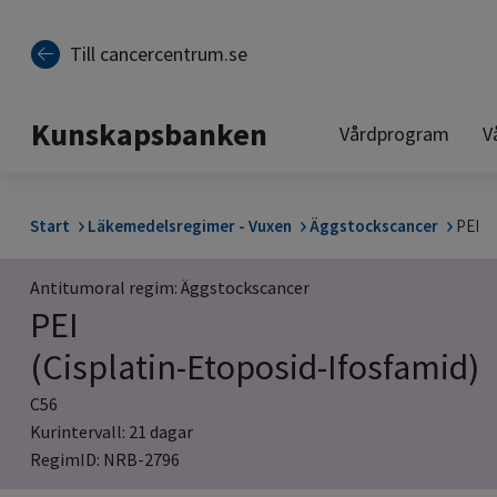
Till sidinnehåll
Till cancercentrum.se
Kunskapsbanken
Vårdprogram
V
Start
Läkemedelsregimer - Vuxen
Äggstockscancer
PEI
Antitumoral regim: Äggstockscancer
PEI
(Cisplatin-Etoposid-Ifosfamid)
C56
Kurintervall: 21 dagar
RegimID: NRB-2796