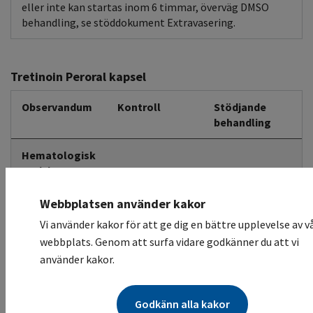
eller inte kan startas inom 6 timmar, överväg DMSO
behandling, se stöddokument Extravasering.
Tretinoin Peroral kapsel
Observandum
Kontroll
Stödjande
behandling
Hematologisk
toxicitet
APL differentieringssyndrom (eller vitamin A-syra-APL)
Webbplatsen använder kakor
vanligt. (Feber, dyspné, ökad vikt, lunginfiltrat och
pleurala eller perikardiella utgjutningar, hypotension,
Vi använder kakor för att ge dig en bättre upplevelse av v
ödem, leversvikt, njursvikt eller multiorgansvikt, med
webbplats. Genom att surfa vidare godkänner du att vi
eller utan leukocytos.) Syndromet kan vara dödligt. Vid
använder kakor.
första tecken på syndrom, ge högdossteroider.
Snabbt utvecklad hyperleukocytos vanligt.
Godkänn alla kakor