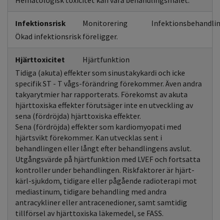
Hematologisk toxicitet kan vara behandlingsmålet.
Infektionsrisk
Monitorering
Infektionsbehandlin
Ökad infektionsrisk föreligger.
Hjärttoxicitet
Hjärtfunktion
Tidiga (akuta) effekter som sinustakykardi och icke
specifik ST - T vågs-förändring förekommer. Även andra
takyarytmier har rapporterats. Förekomst av akuta
hjärttoxiska effekter förutsäger inte en utveckling av
sena (fördröjda) hjärttoxiska effekter.
Sena (fördröjda) effekter som kardiomyopati med
hjärtsvikt förekommer. Kan utvecklas sent i
behandlingen eller långt efter behandlingens avslut.
Utgångsvärde på hjärtfunktion med LVEF och fortsatta
kontroller under behandlingen. Riskfaktorer är hjärt-
kärl-sjukdom, tidigare eller pågående radioterapi mot
mediastinum, tidigare behandling med andra
antracykliner eller antracenedioner, samt samtidig
tillförsel av hjärttoxiska läkemedel, se FASS.