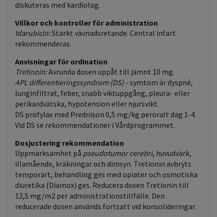
diskuteras med kardiolog.
Villkor och kontroller för administration
Idarubicin:
Starkt vävnadsretande. Central infart
rekommenderas.
Anvisningar för ordination
Tretinoin:
Avrunda dosen uppåt till jämnt 10 mg.
APL differentieringssyndrom (DS)
- symtom är dyspné,
lunginfiltrat, feber, snabb viktuppgång, pleura- eller
perikardvätska, hypotension eller njursvikt.
DS profylax med Prednison 0,5 mg/kg peroralt dag 1-4.
Vid DS se rekommendationer i Vårdprogrammet.
Dosjustering rekommendation
Uppmärksamhet på
pseudotumor cerebri
, huvudvärk,
illamående, kräkningar och dimsyn. Tretionin avbryts
temporärt, behandling ges med opiater och osmotiska
diuretika (Diamox) ges. Reducera dosen Tretionin till
12,5 mg/m2 per administrationstillfälle. Den
reducerade dosen används fortsatt vid konsolideringar.