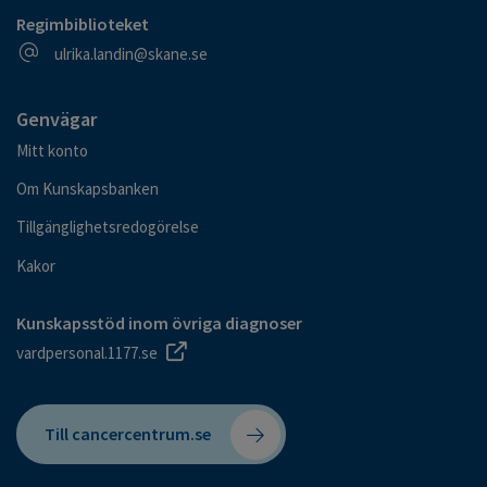
Regimbiblioteket
E-postadress
ulrika.landin@skane.se
Genvägar
Mitt konto
Om Kunskapsbanken
Tillgänglighetsredogörelse
Kakor
Kunskapsstöd inom övriga diagnoser
vardpersonal.1177.se
Till cancercentrum.se