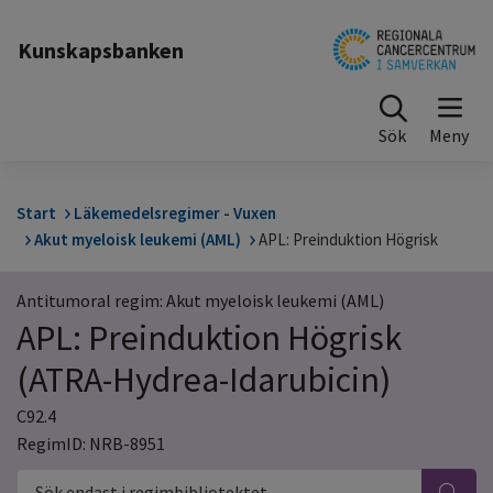
Till sidinnehåll
Kunskapsbanken
Sök
Start
Läkemedelsregimer - Vuxen
Akut myeloisk leukemi (AML)
APL: Preinduktion Högrisk
Antitumoral regim: Akut myeloisk leukemi (AML)
APL: Preinduktion Högrisk
(ATRA-Hydrea-Idarubicin)
C92.4
RegimID: NRB-8951
Sök endast i regimbibliotektet