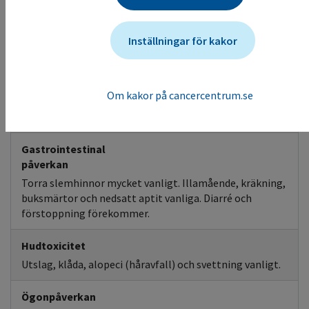
Hjärttoxicitet
Arytmi angiven som vanlig, men knapphändiga
uppgifter om sort och svårighetsgrad.
Inställningar för kakor
CNS påverkan
Huvudvärk vanligt. Yrsel, parestesi (domning),
Om kakor på cancercentrum.se
konfusion, oro/ångest, depression och
insomningssvårigheter förekommer.
Gastrointestinal
påverkan
Torra slemhinnor mycket vanligt. Illamående, kräkning,
buksmärtor och nedsatt aptit vanliga. Diarré och
förstoppning förekommer.
Hudtoxicitet
Utslag, klåda, alopeci (håravfall) och svettning vanligt.
Ögonpåverkan