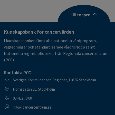
Till toppen
Kunskapsbank för cancervården
I kunskapsbanken finns alla nationella vårdprogram,
vägledningar och standardiserade vårdförlopp samt
Nationella regimbiblioteket från Regionala cancercentrum
(RCC).
Kontakta RCC
Postadress
Sveriges Kommuner och Regioner, 118 82 Stockholm
Besöksadress
Hornsgatan 20, Stockholm
Telefonnummer
08-452 70 00
E-postadress
info@cancercentrum.se