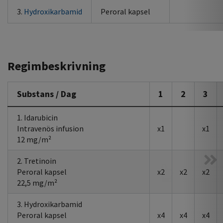
3.
Hydroxikarbamid
Peroral kapsel
Regimbeskrivning
Substans / Dag
1
2
3
1. Idarubicin
Intravenös infusion
x1
x1
12 mg/m²
2. Tretinoin
Peroral kapsel
x2
x2
x2
22,5 mg/m²
3. Hydroxikarbamid
Peroral kapsel
x4
x4
x4