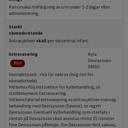
Kan orsaka rödfärgning av urin under 1-2 dagar efter
administrering.
Starkt
vävnadsretande
Antracykliner
skall
ges via central infart.
Extravasering
Kyla
Dexrazoxan
Röd
DMSO
Vävnadstoxisk - risk för nekros (hög risk för
vävnadsskada).
Vid behov följ instruktion för kylbehandling, se
stöddokument Extravasering.
Vid konstaterad extravasering av antracykliner överväg
behandling med Dexrazoxan (Savene), se regim
Dexrazoxan. Eventuell kylbehandling som startats i
väntan på Dexrazoxan skall avslutas minst 15 minuter
före Dexrazoxan påbörjas. Om Dexrazoxan helt saknas,