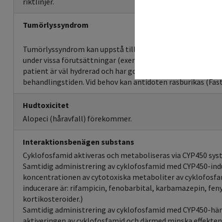
riktlinjer.
Tumörlyssyndrom
Tumörlyssyndrom kan uppstå till följd av snabb lys av tumö
under vissa förutsättningar (exempelvis vanligast i uppsta
patient är väl hydrerad och har god diures. Som skydd ges e
behandlingstiden. Vid behov kan antidoten rasburikas (Fast
Hudtoxicitet
Alopeci (håravfall) förekommer.
Interaktionsbenägen substans
Cyklofosfamid aktiveras och metaboliseras via CYP450 sys
Samtidig administrering av cyklofosfamid med CYP450-ind
koncentrationen av cytotoxiska metaboliter av cyklofosf
inducerare är: rifampicin, fenobarbital, karbamazepin, fen
kortikosteroider.)
Samtidig administrering av cyklofosfamid med CYP450-h
aktiveringen av cyklofosfamid och därmed minska effekte