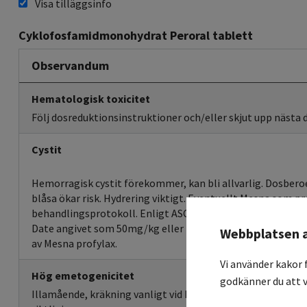
Visa tilläggsinfo
Cyklofosfamidmonohydrat Peroral tablett
Observandum
Hematologisk toxicitet
Följ dosreduktionsinstruktioner och/eller skjut upp nästa 
Cystit
Hemorragisk cystit förekommer, kan bli allvarlig. Dosber
blåsa ökar risk. Hydrering viktigt. Eventuellt Mesna som pr
behandlingsprotokoll. Enligt ASCO ges Mesna endast vid h
Date angivet som 50mg/kg eller 2g/m2. Barn har angett d
Webbplatsen 
av Mesna profylax.
Vi använder kakor 
Hög emetogenicitet
godkänner du att v
Illamående, kräkning vanligt vid högre doser iv (mer än 15