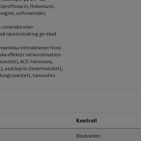
iprofloxacin, flukonazol,
sugrel, sulfonamider,
 cimetidin eller
ad njurutsöndring ge ökad
ynamiska interaktioner finns
ska effekter vid kombination
toxicitet), ACE-hämmare,
, azatioprin (levertoxicitet),
(lungtoxicitet), tamoxifen
Kontroll
Blodvärden