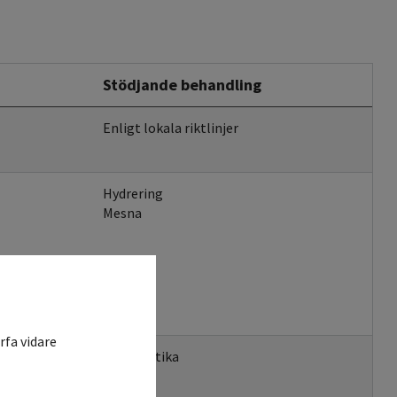
Stödjande behandling
Enligt lokala riktlinjer
Hydrering
Mesna
rfa vidare
Antiemetika