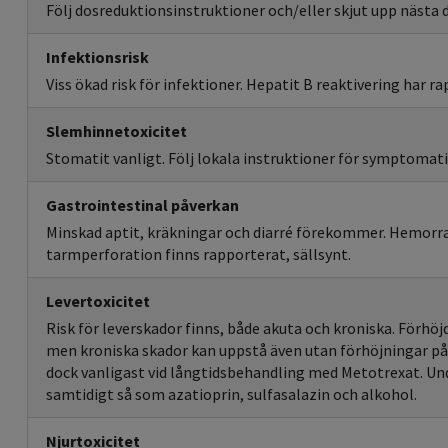
Följ dosreduktionsinstruktioner och/eller skjut upp nästa 
Infektionsrisk
Viss ökad risk för infektioner. Hepatit B reaktivering har r
Slemhinnetoxicitet
Stomatit vanligt. Följ lokala instruktioner för symptomat
Gastrointestinal påverkan
Minskad aptit, kräkningar och diarré förekommer. Hemorra
tarmperforation finns rapporterat, sällsynt.
Levertoxicitet
Risk för leverskador finns, både akuta och kroniska. Förh
men kroniska skador kan uppstå även utan förhöjningar på
dock vanligast vid långtidsbehandling med Metotrexat. Und
samtidigt så som azatioprin, sulfasalazin och alkohol.
Njurtoxicitet