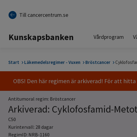
Till sidinnehåll
Till cancercentrum.se
Kunskapsbanken
Vårdprogram
V
Start
Läkemedelsregimer - Vuxen
Bröstcancer
Cyklofosfa
OBS! Den här regimen är arkiverad! För att hitt
Antitumoral regim: Bröstcancer
Arkiverad: Cyklofosfamid-Metot
C50
Kurintervall: 28 dagar
RegimID: NRB-1160