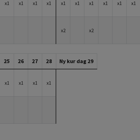
x1
x1
x1
x1
x1
x1
x1
x1
x1
x1
x2
x2
25
26
27
28
Ny kur dag 29
x1
x1
x1
x1