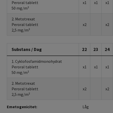
Peroral tablett
x1
x1
x1
50 mg/m²
2. Metotrexat
Peroral tablett
x2
x2
2,5 mg/m²
Substans / Dag
22
23
24
1. Cyklofosfamidmonohydrat
Peroral tablett
x1
x1
x1
50 mg/m²
2. Metotrexat
Peroral tablett
x2
x2
2,5 mg/m²
Emetogenicitet:
Låg