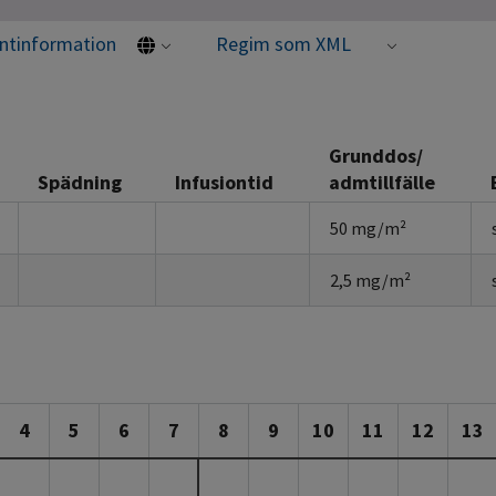
entinformation
Regim som XML
Grunddos/
Spädning
Infusiontid
admtillfälle
50 mg/m²
2,5 mg/m²
4
5
6
7
8
9
10
11
12
13