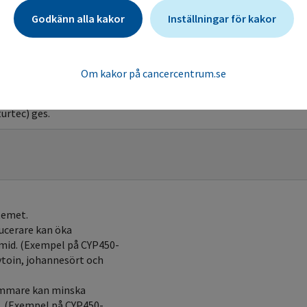
Godkänn alla kakor
Inställningar för kakor
Urat
rceller vid vissa sjukdomar
Om kakor på cancercentrum.se
rtsbehandling). Viktigt att
ventuellt Allopurinol under
urtec) ges.
temet.
ucerare kan öka
amid. (Exempel på CYP450-
ytoin, johannesört och
ämmare kan minska
n. (Exempel på CYP450-