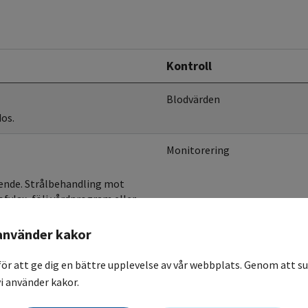
Kontroll
Blodvärden
dos.
Monitorering
oende. Strålbehandling mot
ofylax, följ vårdprogram eller
ögdos cyklofosfamid, i Up to
oser över 1 g/m2 som behov
använder kakor
för att ge dig en bättre upplevelse av vår webbplats. Genom att su
Monitorering
i använder kakor.
00 mg). Antiemetika enligt