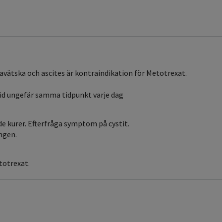
avätska och ascites är kontraindikation för Metotrexat.
 vid ungefär samma tidpunkt varje dag
de kurer. Efterfråga symptom på cystit.
ngen.
totrexat.