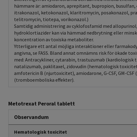
hämmare är: amiodaron, aprepitant, bupropion, busulfan, c
itrakonazol, ketokonazol, klaritromycin, posakonazol, pra
telitromycin, tiotepa, vorikonazol.)
Samtidig administrering av cyklofosfamid med allopurinol,
hydroklortiazider kan via hämmad nedbrytning eller minsk
koncentration av toxiska metaboliter.
Ytterligare ett antal möjliga interaktioner eller farmakod
angivna, se FASS. Bland annat omnämns risk för ökade toxi
med: Antracykliner, cytarabin, trastuzumab (kardiologisk 
natalizumab, paklitaxel, zidovudin (hematologisk toxicitet)
amfotericin B (njurtoxicitet), amiodarone, G-CSF, GM-CSF 
(tromboemboliska effekter).
Metotrexat Peroral tablett
Observandum
Hematologisk toxicitet