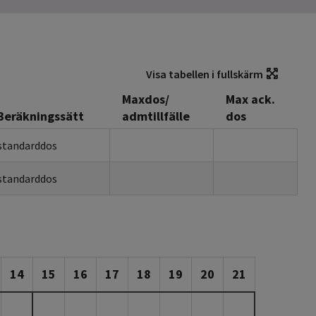
Visa tabellen i fullskärm
Maxdos/
Max ack.
Beräkningssätt
admtillfälle
dos
standarddos
standarddos
14
15
16
17
18
19
20
21