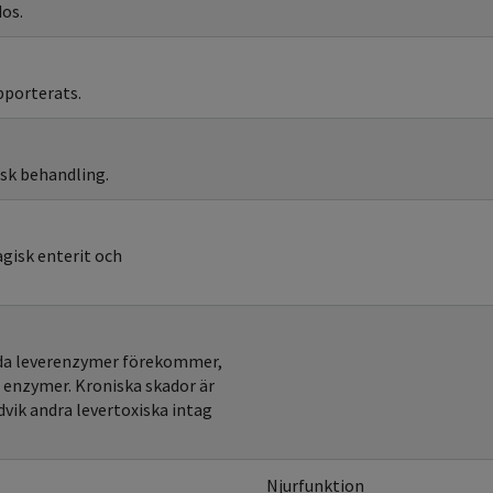
dos.
apporterats.
isk behandling.
gisk enterit och
öjda leverenzymer förekommer,
 enzymer. Kroniska skador är
vik andra levertoxiska intag
Njurfunktion