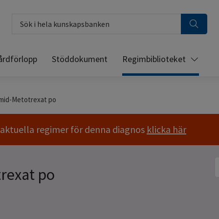
Sök i hela kunskapsbanken
årdförlopp
Stöddokument
Regimbiblioteket
mid-Metotrexat po
a aktuella regimer för denna diagnos
klicka här
S
rexat po