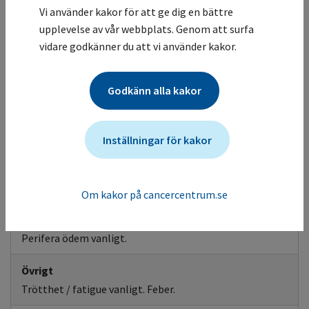
uppehåll i behandling och utred vid misstanke om svår
Vi använder kakor för att ge dig en bättre
hudbiverkan, utsätt vid diagnos, se FASS. Extra
upplevelse av vår webbplats. Genom att surfa
försiktighet vid tidigare allvarlig hudreaktion på annan
vidare godkänner du att vi använder kakor.
immunstimulerande behandling.
CNS påverkan
Biverkningskontroll
Godkänn alla kakor
Huvudvärk. Perifer neuropati. Yrsel.
Rapporter finns om icke-infektiös meningit, Guillain-
Barrés syndrom och myasteniskt syndrom.
Inställningar för kakor
Smärta
Ledsmärta och muskelsmärta vanligt.
Om kakor på cancercentrum.se
Perifera ödem
Perifera ödem vanligt.
Övrigt
Trötthet / fatigue vanligt. Feber.