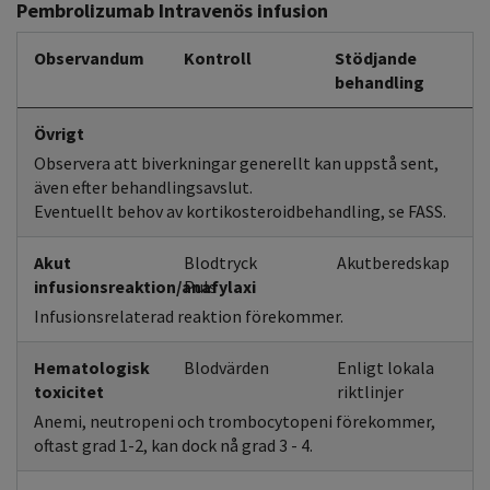
Pembrolizumab Intravenös infusion
Observandum
Kontroll
Stödjande
behandling
Övrigt
Observera att biverkningar generellt kan uppstå sent,
även efter behandlingsavslut.
Eventuellt behov av kortikosteroidbehandling, se FASS.
Akut
Blodtryck
Akutberedskap
infusionsreaktion/anafylaxi
Puls
Infusionsrelaterad reaktion förekommer.
Hematologisk
Blodvärden
Enligt lokala
toxicitet
riktlinjer
Anemi, neutropeni och trombocytopeni förekommer,
oftast grad 1-2, kan dock nå grad 3 - 4.