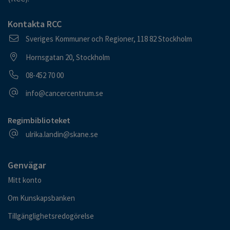
Kontakta RCC
Postadress
Sveriges Kommuner och Regioner, 118 82 Stockholm
Besöksadress
Hornsgatan 20, Stockholm
Telefonnummer
08-452 70 00
E-postadress
info@cancercentrum.se
Regimbiblioteket
E-postadress
ulrika.landin@skane.se
Genvägar
Mitt konto
Om Kunskapsbanken
Tillgänglighetsredogörelse