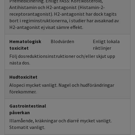
Premedicinering. Enligt FASS: Kortikosteroid,
Antihistamin och H2-antagonist (Histamin-2-
receptorantagonist). H2-antagonist har dock tagits
bort i regiminstruktionerna, i studier har avsaknad av
H2-antagonist ej visat sämre effekt.
Hematologisk
Blodvärden
Enligt lokala
toxicitet
riktlinjer
Följ dosreduktionsinstruktioner och/eller skjut upp
nästa dos.
Hudtoxicitet
Alopeci mycket vanligt. Nagel och hudförändringar
förekommer.
Gastrointestinal
påverkan
Illamående, kräkningar och diarré mycket vanligt.
Stomatit vanligt.