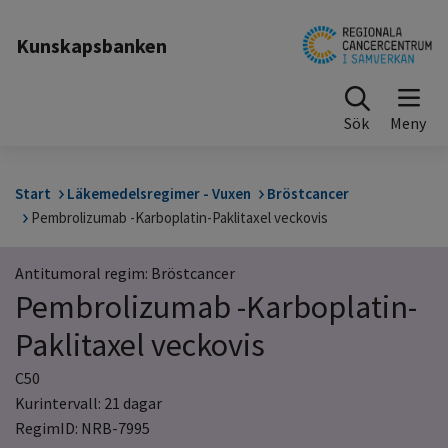
Till sidinnehåll
Kunskapsbanken
Sök
Start
Läkemedelsregimer - Vuxen
Bröstcancer
Pembrolizumab -Karboplatin-Paklitaxel veckovis
Antitumoral regim: Bröstcancer
Pembrolizumab -Karboplatin-
Paklitaxel veckovis
C50
Kurintervall: 21 dagar
RegimID: NRB-7995