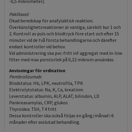
-0,5 mikrometer).
Paklitaxel:
Ökad beredskap för anafylaktisk reaktion.
Överkänslighetsreaktioner är vanliga, särskilt kur 1 och
2. Kontroll av puls och blodtryck före start och efter 15
minuter vid de två första behandlingarna och därefter
endast kontroller vid behov.
Vid administrering ska pvc-fritt inf aggregat med in-line
filter med max porstorlek på 0,22 mikrom användas.
Anvisningar för ordination
Pembrolizumab
:
Blodstatus: Hb, LPK, neutrofila, TPK
Elektrolytstatus: Na, K, Ca, kreatinin
Leverstatus: albumin, ALP, ALAT, bilirubin, LD
Pankreasamylas, CRP, glukos
Thyroidea: TSH, T4 fritt
Dessa kontroller ska också följas en gång/månad i 6
månader efter avslutad behandling.