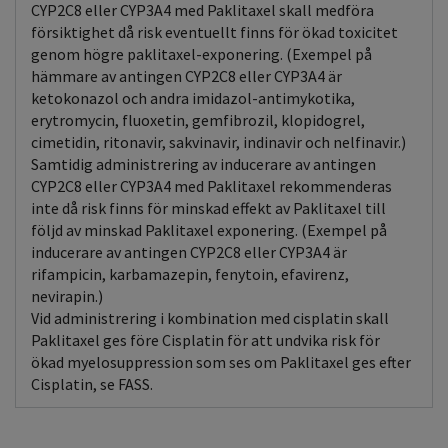
CYP2C8 eller CYP3A4 med Paklitaxel skall medföra
försiktighet då risk eventuellt finns för ökad toxicitet
genom högre paklitaxel-exponering. (Exempel på
hämmare av antingen CYP2C8 eller CYP3A4 är
ketokonazol och andra imidazol-antimykotika,
erytromycin, fluoxetin, gemfibrozil, klopidogrel,
cimetidin, ritonavir, sakvinavir, indinavir och nelfinavir.)
Samtidig administrering av inducerare av antingen
CYP2C8 eller CYP3A4 med Paklitaxel rekommenderas
inte då risk finns för minskad effekt av Paklitaxel till
följd av minskad Paklitaxel exponering. (Exempel på
inducerare av antingen CYP2C8 eller CYP3A4 är
rifampicin, karbamazepin, fenytoin, efavirenz,
nevirapin.)
Vid administrering i kombination med cisplatin skall
Paklitaxel ges före Cisplatin för att undvika risk för
ökad myelosuppression som ses om Paklitaxel ges efter
Cisplatin, se FASS.