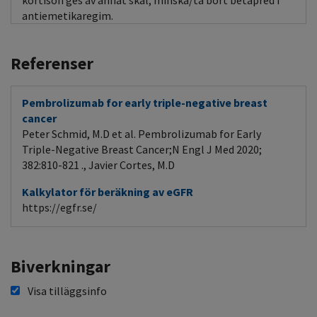
kortison ges av annat skäl, minska/ta bort betapred i
antiemetikaregim.
Referenser
Pembrolizumab for early triple-negative breast
cancer
Peter Schmid, M.D et al. Pembrolizumab for Early
Triple-Negative Breast Cancer;N Engl J Med 2020;
382:810-821 ., Javier Cortes, M.D
Kalkylator för beräkning av eGFR
https://egfr.se/
Biverkningar
Visa tilläggsinfo