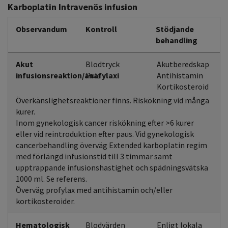
Karboplatin Intravenös infusion
Observandum
Kontroll
Stödjande
behandling
Akut
Blodtryck
Akutberedskap
infusionsreaktion/anafylaxi
Puls
Antihistamin
Kortikosteroid
Överkänslighetsreaktioner finns. Riskökning vid många
kurer.
Inom gynekologisk cancer riskökning efter >6 kurer
eller vid reintroduktion efter paus. Vid gynekologisk
cancerbehandling överväg Extended karboplatin regim
med förlängd infusionstid till 3 timmar samt
upptrappande infusionshastighet och spädningsvätska
1000 ml. Se referens.
Överväg profylax med antihistamin och/eller
kortikosteroider.
Hematologisk
Blodvärden
Enligt lokala