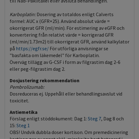
till Nab-Paklitaxel eller avsluta behandlingen.
Karboplatin:
Dosering av totaldos enligt Calverts
formel: AUC x (GFR+25). Använd absolut värde =
okorrigerat GFR (ml/min). För estimering av eGFR och
konvertering från relativt värde = korrigerad GFR
(ml/min/1.73m2) till okorrigerat GFR, använd kalkylator
på
https://egfr.se/
För utförliga anvisningar se
"basfakta om läkemedel" för Karboplatin.
Överväg tillägg av G-CSF i form av filgrastim dag 2-6
eller peg-filgrastim dag 2.
Dosjustering rekommendation
Pembrolizumab:
Dosreduceras ej. Uppehåll eller behandlingsavslut vid
toxicitet.
Antiemetika
Förslag enligt stöddokument: Dag 1:
Steg 7
, Dag 8 och
15:
Steg 1
OBS! Undvik dubbla doser kortison. Om premedicinering