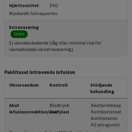
Hjärttoxicitet
EKG
Myokardit fallrapporter.
Extravasering
Grön
Ej vävnadsskadande (låg eller minimal risk för
vävnadsskada vid extravasering).
Paklitaxel Intravenös infusion
Observandum
Kontroll
Stödjande
behandling
Akut
Blodtryck
Akutberedskap
infusionsreaktion/anafylaxi
Puls
Kortikosteroid
Antihistamin
H2 antagonist