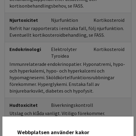
kortisonbehandlingsbehov, se FASS.
Njurtoxicitet
Njurfunktion
Kortikosteroid
Nefrit har rapporterats i enstaka fall, följ njurfunktion.
Eventuellt kortikosteroidbehandling, se FASS.
Endokrinologi
Elektrolyter
Kortikosteroid
Tyroidea
Immunrelaterade endokrinopatier. Hyponatremi, hypo-
och hyperkalemi, hypo- och hyperkalcemi och
hypomagnesemi. Sköldkörtelfunktionsrubbningar
förekommer. Hyperglykemi. Enstaka fall av
binjurebarksvikt, diabetes och hypofysit.
Hudtoxicitet
Biverkningskontroll
Utslag och klåda vanligt. Vitiligo förekommer.
Svåra hudbiverkningar har rapporterats i sällsynta fall,
inklusive Stevens Johnsons syndrom (SJS) och toxisk
Webbplatsen använder kakor
epidermal nekrolys (TEN). Monitorera hudbiverkan, gör