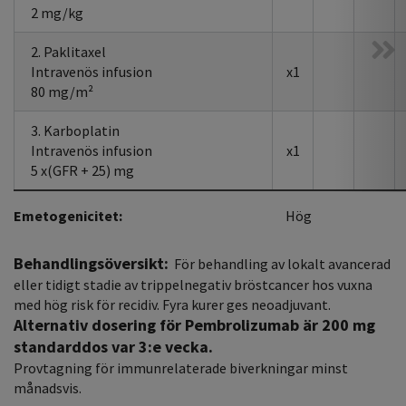
2 mg/kg
2. Paklitaxel
Intravenös infusion
x1
80 mg/m²
3. Karboplatin
Intravenös infusion
x1
5 x(GFR + 25) mg
Emetogenicitet:
Hög
Behandlingsöversikt:
För behandling av lokalt avancerad
eller tidigt stadie av trippelnegativ bröstcancer hos vuxna
med hög risk för recidiv. Fyra kurer ges neoadjuvant.
Alternativ dosering för Pembrolizumab är 200 mg
standarddos var 3:e vecka.
Provtagning för immunrelaterade biverkningar minst
månadsvis.