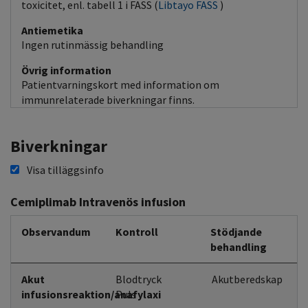
toxicitet, enl. tabell 1 i FASS (
Libtayo FASS
)
Antiemetika
Ingen rutinmässig behandling
Övrig information
Patientvarningskort med information om
immunrelaterade biverkningar finns.
Biverkningar
Visa tilläggsinfo
Cemiplimab Intravenös infusion
Observandum
Kontroll
Stödjande
behandling
Akut
Blodtryck
Akutberedskap
infusionsreaktion/anafylaxi
Puls