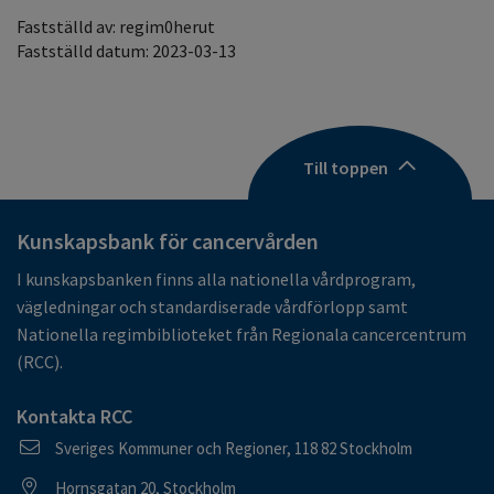
Fastställd av: regim0herut
Fastställd datum: 2023-03-13
Till toppen
Kunskapsbank för cancervården
I kunskapsbanken finns alla nationella vårdprogram,
vägledningar och standardiserade vårdförlopp samt
Nationella regimbiblioteket från Regionala cancercentrum
(RCC).
Kontakta RCC
Postadress
Sveriges Kommuner och Regioner, 118 82 Stockholm
Besöksadress
Hornsgatan 20, Stockholm