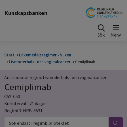
Till sidinnehåll
Kunskapsbanken
Sök
Start
Läkemedelsregimer - Vuxen
Livmoderhals- och vaginalcancer
Cemiplimab
Antitumoral regim: Livmoderhals- och vaginalcancer
Cemiplimab
C52-C53
Kurintervall: 21 dagar
RegimID: NRB-8531
Sök endast i regimbibliotektet