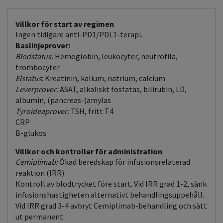
Villkor för start av regimen
Ingen tidigare anti-PD1/PDL1-terapi.
Baslinjeprover:
Blodstatus:
Hemoglobin, leukocyter, neutrofila,
trombocyter
Elstatus
: Kreatinin, kalium, natrium, calcium
Leverprover:
ASAT, alkaliskt fosfatas, bilirubin, LD,
albumin, (pancreas-)amylas
Tyroideaprover:
TSH, fritt T4
CRP
B-glukos
Villkor och kontroller för administration
Cemiplimab:
Ökad beredskap för infusionsrelaterad
reaktion (IRR).
Kontroll av blodtrycket före start. Vid IRR grad 1-2, sänk
infusionshastigheten alternativt behandlingsuppehåll.
Vid IRR grad 3-4 avbryt Cemiplimab-behandling och sätt
ut permanent.