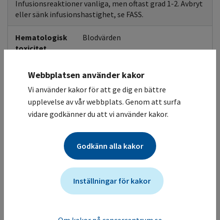
Infusionsreaktioner vanliga, men oftast grad 1-2. Avbryt
eller sänk infusionshastighet, se FASS.
Hematologisk
Blodvärden
toxicitet
Anemi och lymfopeni finns rapporterat, oftast grad 1-2.
Företagsbekräftade uppgifter.
Webbplatsen använder kakor
Vi använder kakor för att ge dig en bättre
Andningsvägar
Biverkningskontroll
upplevelse av vår webbplats. Genom att surfa
Immunrelaterad pneumonit förekommer. Utred vid
vidare godkänner du att vi använder kakor.
misstanke. Kan uppstå lång tid efter behandlingsstart.
Dosjustering och kortikosteroidbehandling, tillfälligt
uppehåll eller permanent avbrytande av behandling, se
Godkänn alla kakor
FASS.
Gastrointestinal
Biverkningskontroll
Inställningar för kakor
påverkan
Diarré vanligt, stomatit förekommer.
Immunrelaterad kolit har rapporterats. Kan uppstå
Om kakor på cancercentrum.se