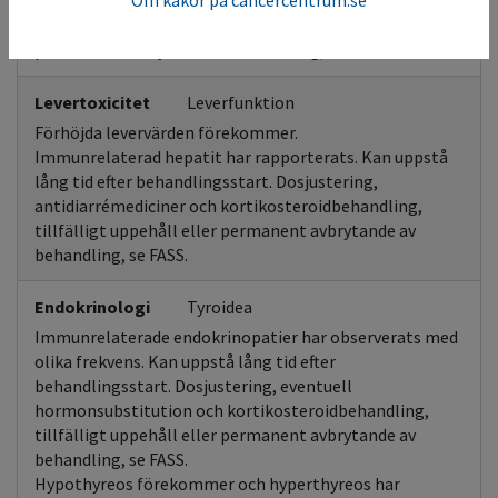
lång tid efter behandlingsstart. Dosjustering och
kortikosteroidbehandling, tillfälligt uppehåll eller
permanent avbrytande av behandling, se FASS.
Levertoxicitet
Leverfunktion
Förhöjda levervärden förekommer.
Immunrelaterad hepatit har rapporterats. Kan uppstå
lång tid efter behandlingsstart. Dosjustering,
antidiarrémediciner och kortikosteroidbehandling,
tillfälligt uppehåll eller permanent avbrytande av
behandling, se FASS.
Endokrinologi
Tyroidea
Immunrelaterade endokrinopatier har observerats med
olika frekvens. Kan uppstå lång tid efter
behandlingsstart. Dosjustering, eventuell
hormonsubstitution och kortikosteroidbehandling,
tillfälligt uppehåll eller permanent avbrytande av
behandling, se FASS.
Hypothyreos förekommer och hyperthyreos har