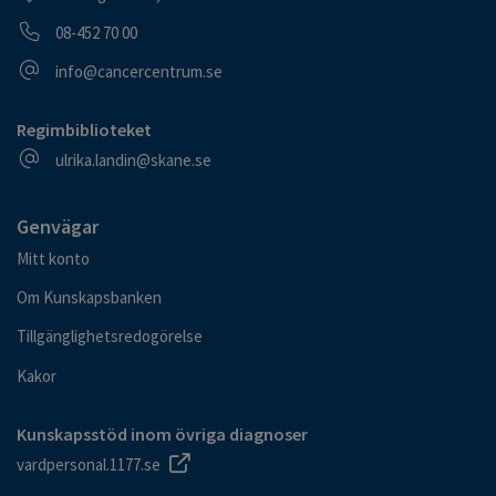
Telefonnummer
08-452 70 00
E-postadress
info@cancercentrum.se
Regimbiblioteket
E-postadress
ulrika.landin@skane.se
Genvägar
Mitt konto
Om Kunskapsbanken
Tillgänglighetsredogörelse
Kakor
Kunskapsstöd inom övriga diagnoser
vardpersonal.1177.se