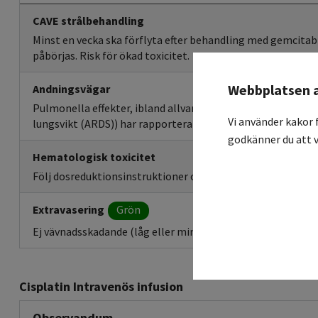
CAVE strålbehandling
Minst en vecka ska förflyta efter behandling med gemcitab
påbörjas. Risk för ökad toxicitet.
Webbplatsen 
Andningsvägar
Pulmonella effekter, ibland allvarliga (lungödem, intersti
Vi använder kakor 
lungsvikt (ARDS)) har rapporterats.
godkänner du att v
Hematologisk toxicitet
Följ dosreduktionsinstruktioner och/eller skjut upp nästa 
Extravasering
Grön
Ej vävnadsskadande (låg eller minimal risk för vävnadsskada
Cisplatin Intravenös infusion
Observandum