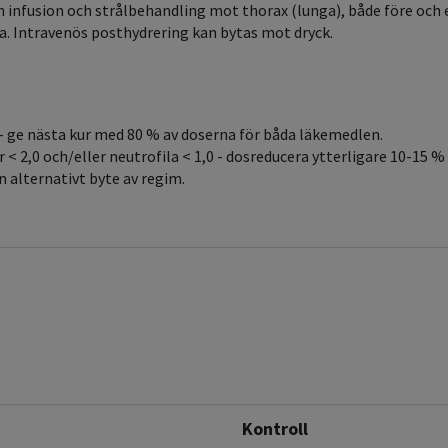
 infusion och strålbehandling mot thorax (lunga), både före och e
a. Intravenös posthydrering kan bytas mot dryck.
0 - ge nästa kur med 80 % av doserna för båda läkemedlen.
 2,0 och/eller neutrofila < 1,0 - dosreducera ytterligare 10-15 % 
 alternativt byte av regim.
Kontroll