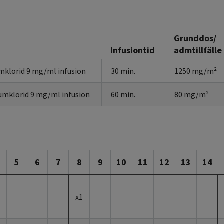
Grunddos/
Infusiontid
admtillfälle
mklorid 9 mg/ml infusion
30 min.
1250 mg/m²
umklorid 9 mg/ml infusion
60 min.
80 mg/m²
5
6
7
8
9
10
11
12
13
14
x1