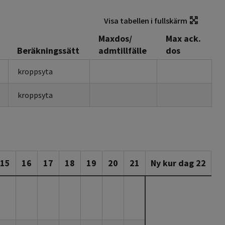
Visa tabellen i fullskärm
Maxdos/
Max ack.
Beräkningssätt
admtillfälle
dos
kroppsyta
kroppsyta
15
16
17
18
19
20
21
Ny kur dag 22