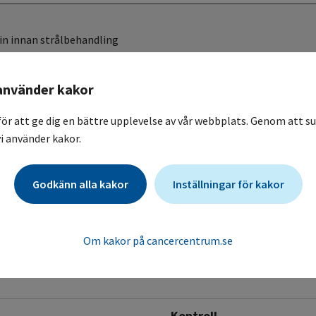
in innan strålbehandling
använder kakor
Monitorering
tiell pneumonit och akut
för att ge dig en bättre upplevelse av vår webbplats. Genom att su
i använder kakor.
Blodvärden
dos.
Godkänn alla kakor
Inställningar för kakor
 vid extravasering).
Om kakor på cancercentrum.se
Kontroll