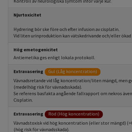
Kontroll av neurologiska symtom inför varje kur.
Njurtoxicitet
Hydrering bör ske före och efter infusion av cisplatin.
Vid liten urinproduktion kan vätskedrivande och/eller ökad 
Hög emetogenicitet
Antiemetika ges enligt lokala protokoll.
Extravasering
Gul (Låg koncentration)
Vävnadsretande vid låg koncentration/liten mängd, men ger
(medelhög risk för vävnadsskada).
Se referens basfakta angående fallrapport om nekros även 
Cisplatin.
Extravasering
Röd (Hög koncentration)
Vävnadstoxisk vid hög koncentration (eller stor mängd) (>
(hög risk för vävnadsskada).