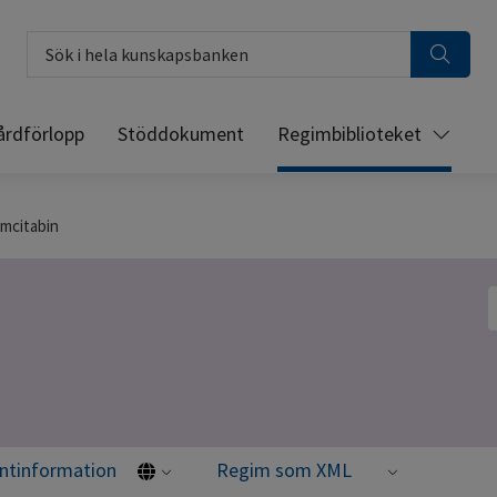
Sök i hela kunskapsbanken
årdförlopp
Stöddokument
Regimbiblioteket
emcitabin
S
entinformation
Regim som XML