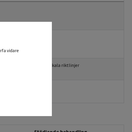
rfa vidare
Enligt lokala riktlinjer
Stödjande behandling