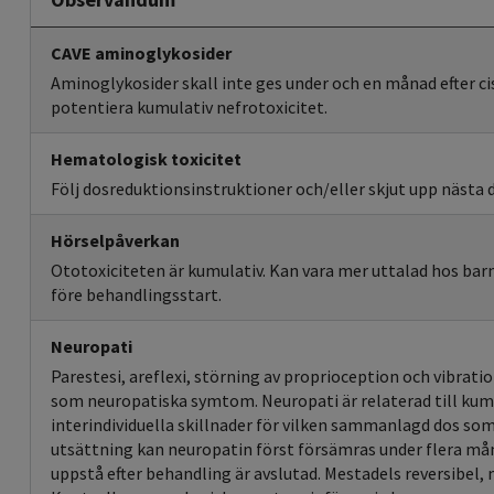
CAVE aminoglykosider
Aminoglykosider skall inte ges under och en månad efter c
potentiera kumulativ nefrotoxicitet.
Hematologisk toxicitet
Följ dosreduktionsinstruktioner och/eller skjut upp nästa 
Hörselpåverkan
Ototoxiciteten är kumulativ. Kan vara mer uttalad hos barn
före behandlingsstart.
Neuropati
Parestesi, areflexi, störning av proprioception och vibrati
som neuropatiska symtom. Neuropati är relaterad till kumu
interindividuella skillnader för vilken sammanlagd dos som
utsättning kan neuropatin först försämras under flera må
uppstå efter behandling är avslutad. Mestadels reversibel,