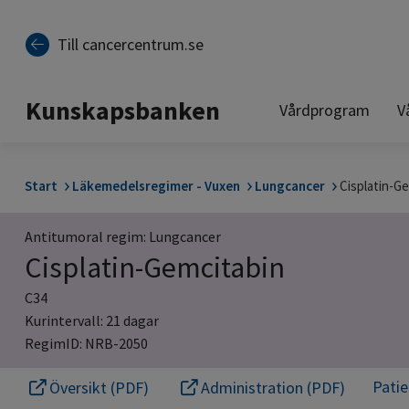
Till sidinnehåll
Till cancercentrum.se
Kunskapsbanken
Vårdprogram
V
Start
Läkemedelsregimer - Vuxen
Lungcancer
Cisplatin-G
Antitumoral regim: Lungcancer
Cisplatin-Gemcitabin
C34
Kurintervall: 21 dagar
RegimID: NRB-2050
Pati
Översikt (PDF)
Administration (PDF)