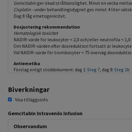
Gemcitabin
ger ökad strålkänslighet. Minst en vecka mellan
Cisplatin
- under behandlingsdygnet ges minst 4 liter vätsk
Dag 8 låg emetogenicitet.
Dosjustering rekommendation
Hematologisk toxicitet
NADIR-värde för leukocyter < 2,0 och/eller neutrofila < 1,
Om NADIR-värden efter dosreduktion fortsatt är leukocyter <
Vid NADIR-värde för trombocyter < 75 överväg dosreduktion
Antiemetika
Förslag enligt stöddokument: dag 1:
Steg 7
, dag 8:
Steg 2b
Biverkningar
Visa tilläggsinfo
Gemcitabin Intravenös infusion
Observandum