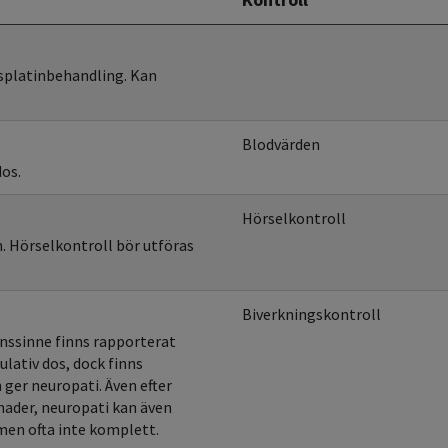
isplatinbehandling. Kan
Blodvärden
dos.
Hörselkontroll
. Hörselkontroll bör utföras
Biverkningskontroll
onssinne finns rapporterat
lativ dos, dock finns
 ger neuropati. Även efter
nader, neuropati kan även
 men ofta inte komplett.