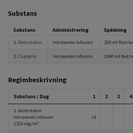
Substans
Substans
Administrering
Spädning
1.
Gemcitabin
Intravenös infusion
250 ml Natriu
2.
Cisplatin
Intravenös infusion
1000 ml Natri
Regimbeskrivning
Substans / Dag
1
2
3
4
1. Gemcitabin
Intravenös infusion
x1
1250 mg/m²