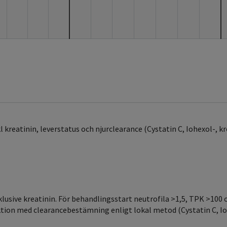
kl kreatinin, leverstatus och njurclearance (Cystatin C, Iohexol-, 
nklusive kreatinin. För behandlingsstart neutrofila >1,5, TPK >100 
tion med clearancebestämning enligt lokal metod (Cystatin C, Io