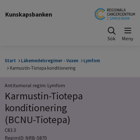
Till sidinnehåll
Kunskapsbanken
Sök
Start
Läkemedelsregimer - Vuxen
Lymfom
Karmustin-Tiotepa konditionering
Antitumoral regim: Lymfom
Karmustin-Tiotepa
konditionering
(BCNU-Tiotepa)
C83.3
RegimID: NRB-5870