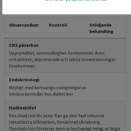
Dexametason Peroral tablett
Observandum
Kontroll
Stödjande
behandling
CNS påverkan
Upprymdhet, sömnsvårighet förekommer. Även
irritabilitet, deprimerade och labila sinnestämningar
förekommer.
Endokrinologi
Möjligt med kortvariga svängningar av
blodsockernivåer hos diabetiker.
Hudtoxicitet
Viss ökad risk för acne. Kan ge skör hud inklusive
lättutlösta blåmärken, försämrad sårläkning.
Psoriasis kan förvärras även av kortvarigt intag av höga