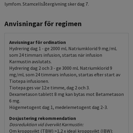
lymfom. Stamcellsåtergivning sker dag 7.
Anvisningar för regimen
Anvisningar för ordination
Hydrering dag 1 - ge 2000 mL Natriumklorid 9 mg/mL
som 24 timmars infusion, startas när infusion
Karmustin avslutats.
Hydrering dag 2 och 3 - ge 3000 mL Natriumklorid 9
mg/mL som 24 timmars infusion, startas efter start av
Tiotepa infusionen.
Tiotepa ges var 12:e timme, dag 2 och 3.
Dexametason tablett 8 mg kan bytas mot Betametason
6 mg.
Högemetogent dag 1, medelemetogent dag 2-3.
Dosjustering rekommendation
Dosreduktion vid övervikt Karmustin:
Om kroppsvikt (TBW) >1,2 x ideal kroppsvikt (IBW):