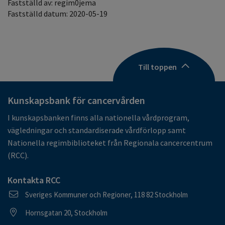
Fastställd av: regim0jema
Fastställd datum: 2020-05-19
Till toppen
Kunskapsbank för cancervården
I kunskapsbanken finns alla nationella vårdprogram,
vägledningar och standardiserade vårdförlopp samt
Nationella regimbiblioteket från Regionala cancercentrum
(RCC).
Kontakta RCC
Postadress
Sveriges Kommuner och Regioner, 118 82 Stockholm
Besöksadress
Hornsgatan 20, Stockholm