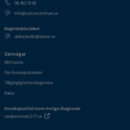
Telefonnummer
08-452 70 00
E-postadress
info@cancercentrum.se
Regimbiblioteket
E-postadress
ulrika.landin@skane.se
Genvägar
Mitt konto
Om Kunskapsbanken
Tillgänglighetsredogörelse
Kakor
Kunskapsstöd inom övriga diagnoser
vardpersonal.1177.se