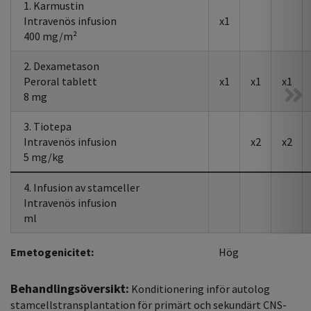
1. Karmustin
Intravenös infusion
x1
400 mg/m²
2. Dexametason
Peroral tablett
x1
x1
x1
8 mg
3. Tiotepa
Intravenös infusion
x2
x2
5 mg/kg
4. Infusion av stamceller
Intravenös infusion
ml
Emetogenicitet:
Hög
Behandlingsöversikt:
Konditionering inför autolog
stamcellstransplantation för primärt och sekundärt CNS-