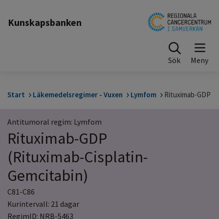
Till sidinnehåll
Kunskapsbanken
Sök
Start
Läkemedelsregimer - Vuxen
Lymfom
Rituximab-GDP
Antitumoral regim: Lymfom
Rituximab-GDP
(Rituximab-Cisplatin-
Gemcitabin)
C81-C86
Kurintervall: 21 dagar
RegimID: NRB-5463