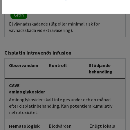
Extravasering
Grön
Ej vävnadsskadande (låg eller minimal risk för
vävnadsskada vid extravasering).
Cisplatin Intravenös infusion
Observandum
Kontroll
Stödjande
behandling
CAVE
aminoglykosider
Aminoglykosider skall inte ges under och en månad
efter cisplatinbehandling. Kan potentiera kumulativ
nefrotoxicitet.
Hematologisk
Blodvärden
Enligt lokala