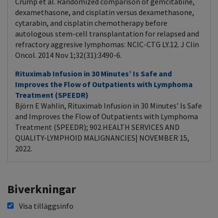
Crump et al. Randomized comparison of gemcitabine,
dexamethasone, and cisplatin versus dexamethasone,
cytarabin, and cisplatin chemotherapy before
autologous stem-cell transplantation for relapsed and
refractory aggresive lymphomas: NCIC-CTG LY.12. J Clin
Oncol. 2014 Nov 1;32(31):3490-6.
Rituximab Infusion in 30 Minutes’ Is Safe and
Improves the Flow of Outpatients with Lymphoma
Treatment (SPEEDR)
Björn E Wahlin, Rituximab Infusion in 30 Minutes’ Is Safe
and Improves the Flow of Outpatients with Lymphoma
Treatment (SPEEDR); 902.HEALTH SERVICES AND
QUALITY-LYMPHOID MALIGNANCIES| NOVEMBER 15,
2022.
Biverkningar
Visa tilläggsinfo