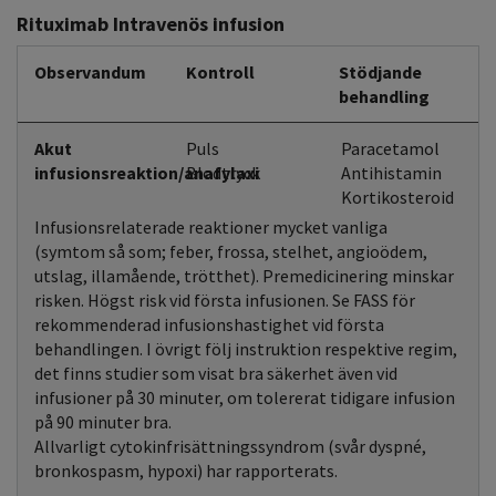
Rituximab Intravenös infusion
Observandum
Kontroll
Stödjande
behandling
Akut
Puls
Paracetamol
infusionsreaktion/anafylaxi
Blodtryck
Antihistamin
Kortikosteroid
Infusionsrelaterade reaktioner mycket vanliga
(symtom så som; feber, frossa, stelhet, angioödem,
utslag, illamående, trötthet). Premedicinering minskar
risken. Högst risk vid första infusionen. Se FASS för
rekommenderad infusionshastighet vid första
behandlingen. I övrigt följ instruktion respektive regim,
det finns studier som visat bra säkerhet även vid
infusioner på 30 minuter, om tolererat tidigare infusion
på 90 minuter bra.
Allvarligt cytokinfrisättningssyndrom (svår dyspné,
bronkospasm, hypoxi) har rapporterats.