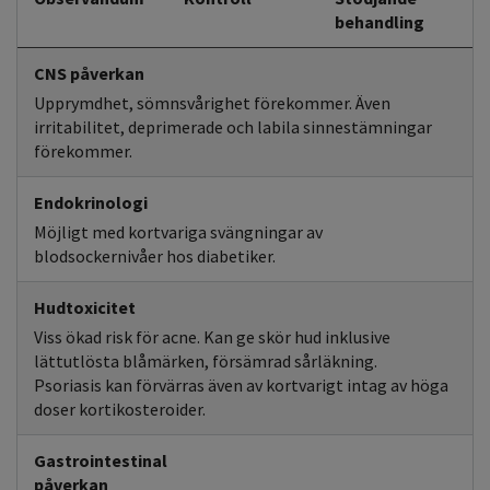
behandling
CNS påverkan
Upprymdhet, sömnsvårighet förekommer. Även
irritabilitet, deprimerade och labila sinnestämningar
förekommer.
Endokrinologi
Möjligt med kortvariga svängningar av
blodsockernivåer hos diabetiker.
Hudtoxicitet
Viss ökad risk för acne. Kan ge skör hud inklusive
lättutlösta blåmärken, försämrad sårläkning.
Psoriasis kan förvärras även av kortvarigt intag av höga
doser kortikosteroider.
Gastrointestinal
påverkan