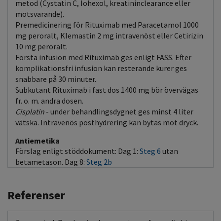
metod (Cystatin C, Iohexol, kreatininclearance eller
motsvarande).
Premedicinering för Rituximab med Paracetamol 1000
mg peroralt, Klemastin 2 mg intravenöst eller Cetirizin
10 mg peroralt.
Första infusion med Rituximab ges enligt FASS. Efter
komplikationsfri infusion kan resterande kurer ges
snabbare på 30 minuter.
Subkutant Rituximab i fast dos 1400 mg bör övervägas
fr. o. m. andra dosen.
Cisplatin
- under behandlingsdygnet ges minst 4 liter
vätska. Intravenös posthydrering kan bytas mot dryck.
Antiemetika
Förslag enligt stöddokument: Dag 1:
Steg 6
utan
betametason. Dag 8:
Steg 2b
Referenser