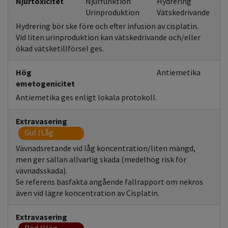
Njurtoxicitet
Njurfunktion
Hydrering
Urinproduktion
Vätskedrivande
Hydrering bör ske före och efter infusion av cisplatin.
Vid liten urinproduktion kan vätskedrivande och/eller
ökad vätsketillförsel ges.
Hög
Antiemetika
emetogenicitet
Antiemetika ges enligt lokala protokoll.
Extravasering
Gul (Låg
koncentration)
Vävnadsretande vid låg koncentration/liten mängd,
men ger sällan allvarlig skada (medelhög risk för
vävnadsskada).
Se referens basfakta angående fallrapport om nekros
även vid lägre koncentration av Cisplatin.
Extravasering