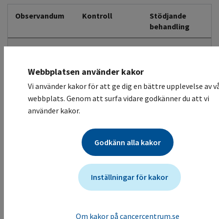
Observandum
Kontroll
Stödjande
behandling
CAVE
strålbehandling
Webbplatsen använder kakor
Minst en vecka ska förflyta efter behandling med
gemcitabin innan strålbehandling påbörjas. Risk för
Vi använder kakor för att ge dig en bättre upplevelse av v
ökad toxicitet.
webbplats. Genom att surfa vidare godkänner du att vi
använder kakor.
Andningsvägar
Monitorering
Pulmonella effekter, ibland allvarliga (lungödem,
interstitiell pneumonit och akut lungsvikt (ARDS)) har
Godkänn alla kakor
rapporterats.
Hematologisk
Blodvärden
Enligt lokala
Inställningar för kakor
toxicitet
riktlinjer
Följ dosreduktionsinstruktioner och/eller skjut upp
nästa dos.
Om kakor på cancercentrum.se