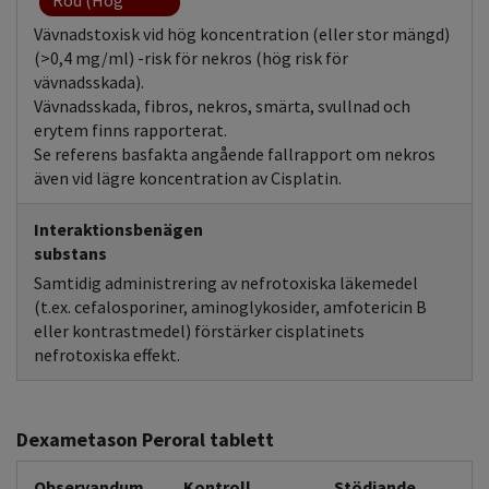
Röd (Hög
koncentration)
Vävnadstoxisk vid hög koncentration (eller stor mängd)
(>0,4 mg/ml) -risk för nekros (hög risk för
vävnadsskada).
Vävnadsskada, fibros, nekros, smärta, svullnad och
erytem finns rapporterat.
Se referens basfakta angående fallrapport om nekros
även vid lägre koncentration av Cisplatin.
Interaktionsbenägen
substans
Samtidig administrering av nefrotoxiska läkemedel
(t.ex. cefalosporiner, aminoglykosider, amfotericin B
eller kontrastmedel) förstärker cisplatinets
nefrotoxiska effekt.
Dexametason Peroral tablett
Observandum
Kontroll
Stödjande