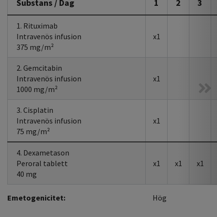
Substans / Dag
1
2
3
1. Rituximab
Intravenös infusion
x1
375 mg/m²
2. Gemcitabin
Intravenös infusion
x1
1000 mg/m²
3. Cisplatin
Intravenös infusion
x1
75 mg/m²
4. Dexametason
Peroral tablett
x1
x1
x1
40 mg
Emetogenicitet:
Hög