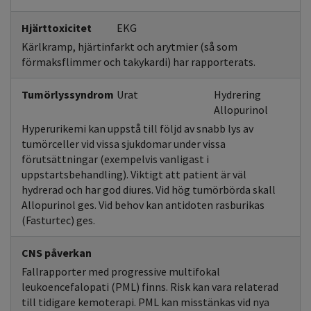
Hjärttoxicitet
EKG
Kärlkramp, hjärtinfarkt och arytmier (så som
förmaksflimmer och takykardi) har rapporterats.
Tumörlyssyndrom
Urat
Hydrering
Allopurinol
Hyperurikemi kan uppstå till följd av snabb lys av
tumörceller vid vissa sjukdomar under vissa
förutsättningar (exempelvis vanligast i
uppstartsbehandling). Viktigt att patient är väl
hydrerad och har god diures. Vid hög tumörbörda skall
Allopurinol ges. Vid behov kan antidoten rasburikas
(Fasturtec) ges.
CNS påverkan
Fallrapporter med progressive multifokal
leukoencefalopati (PML) finns. Risk kan vara relaterad
till tidigare kemoterapi. PML kan misstänkas vid nya