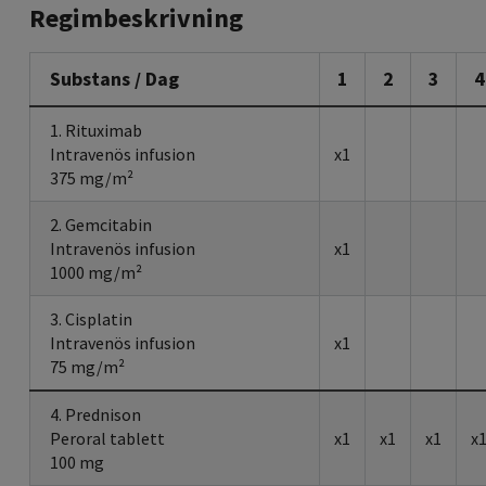
Regimbeskrivning
Substans / Dag
1
2
3
4
1. Rituximab
Intravenös infusion
x1
375 mg/m²
2. Gemcitabin
Intravenös infusion
x1
1000 mg/m²
3. Cisplatin
Intravenös infusion
x1
75 mg/m²
4. Prednison
Peroral tablett
x1
x1
x1
x
100 mg