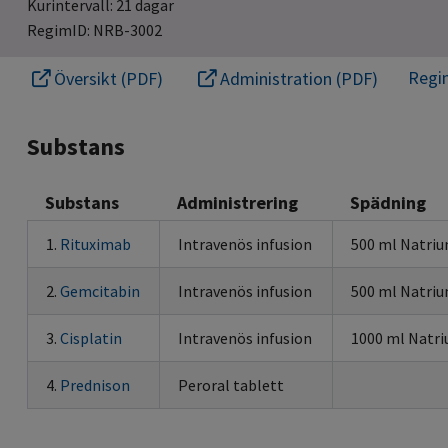
Kurintervall: 21 dagar
RegimID: NRB-3002
Regi
Översikt (PDF)
Administration (PDF)
Substans
Substans
Administrering
Spädning
1.
Rituximab
Intravenös infusion
500 ml Natriu
2.
Gemcitabin
Intravenös infusion
500 ml Natriu
3.
Cisplatin
Intravenös infusion
1000 ml Natri
4.
Prednison
Peroral tablett