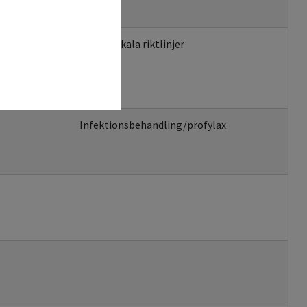
Enligt lokala riktlinjer
Infektionsbehandling/profylax