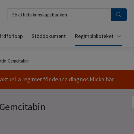
Sök i hela kunskapsbanken
årdförlopp
Stöddokument
Regimbiblioteket
atin-Gemcitabin
a aktuella regimer för denna diagnos
klicka här
S
-Gemcitabin