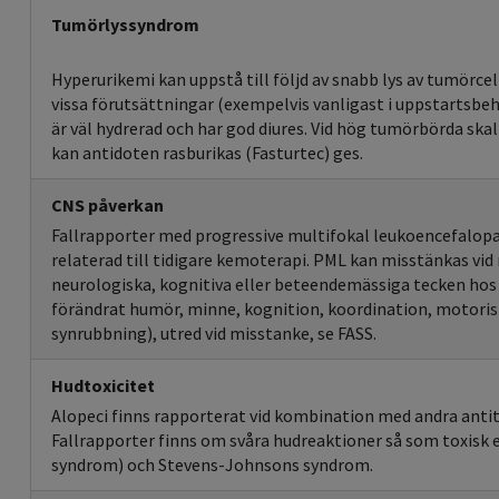
Tumörlyssyndrom
Hyperurikemi kan uppstå till följd av snabb lys av tumörcel
vissa förutsättningar (exempelvis vanligast i uppstartsbeh
är väl hydrerad och har god diures. Vid hög tumörbörda skal
kan antidoten rasburikas (Fasturtec) ges.
CNS påverkan
Fallrapporter med progressive multifokal leukoencefalopat
relaterad till tidigare kemoterapi. PML kan misstänkas vid
neurologiska, kognitiva eller beteendemässiga tecken hos
förändrat humör, minne, kognition, koordination, motorisk
synrubbning), utred vid misstanke, se FASS.
Hudtoxicitet
Alopeci finns rapporterat vid kombination med andra ant
Fallrapporter finns om svåra hudreaktioner så som toxisk 
syndrom) och Stevens-Johnsons syndrom.