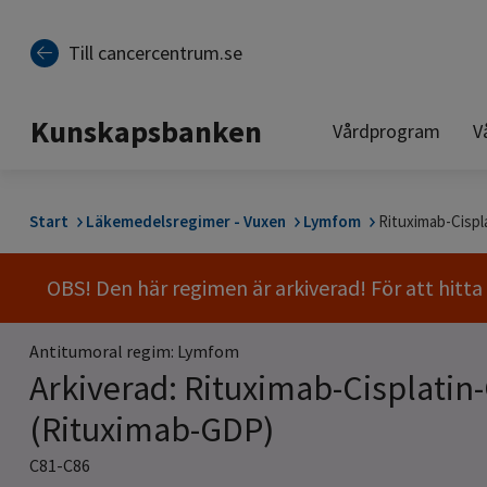
Till sidinnehåll
Till cancercentrum.se
Kunskapsbanken
Vårdprogram
V
Start
Läkemedelsregimer - Vuxen
Lymfom
Rituximab-Cispl
OBS! Den här regimen är arkiverad! För att hitt
Antitumoral regim: Lymfom
Arkiverad: Rituximab-Cisplatin
(Rituximab-GDP)
C81-C86