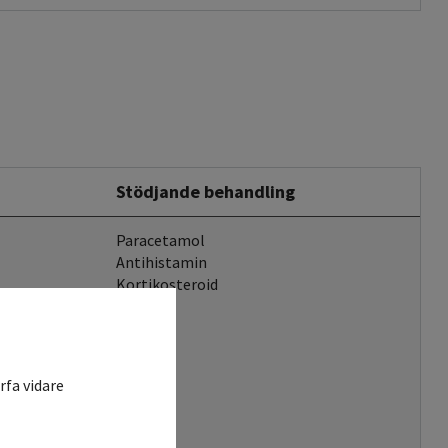
Stödjande behandling
Paracetamol
Antihistamin
Kortikosteroid
rfa vidare