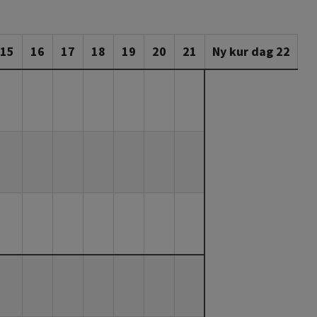
15
16
17
18
19
20
21
Ny kur dag 22