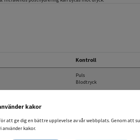
Kontroll
Puls
Blodtryck
som; feber, frossa, stelhet,
minskar risken. Högst risk vid
använder kakor
tighet vid första
t finns studier som visat bra
för att ge dig en bättre upplevelse av vår webbplats. Genom att su
digare infusion på 90 minuter
i använder kakor.
ospasm, hypoxi) har