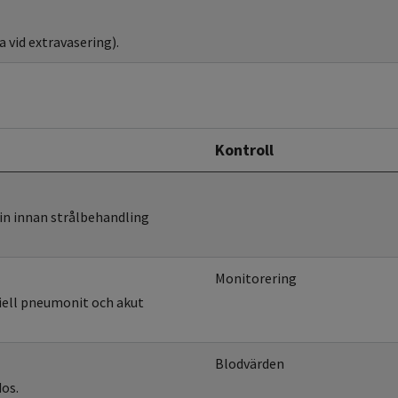
 vid extravasering).
Kontroll
in innan strålbehandling
Monitorering
tiell pneumonit och akut
Blodvärden
dos.