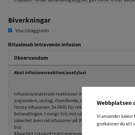
Biverkningar
Visa tilläggsinfo
Rituximab Intravenös infusion
Observandum
Akut infusionsreaktion/anafylaxi
Infusionsrelaterade reaktioner mycket vanliga (symtom så 
angioödem, utslag, illamående, trötthet). Premedicinering 
Webbplatsen 
första infusionen. Se FASS för rekommenderad infusionshas
behandlingen. I övrigt följ instruktion respektive regim, de
Vi använder kakor 
säkerhet även vid infusioner på 30 minuter, om tolererat ti
godkänner du att v
bra.
Allvarligt cytokinfrisättningssyndrom (svår dyspné, bronk