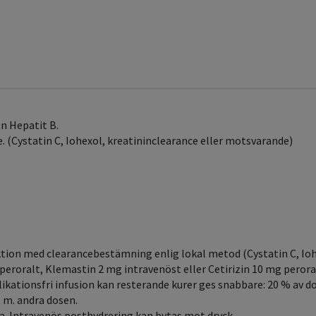
n Hepatit B.
. (Cystatin C, Iohexol, kreatininclearance eller motsvarande)
tion med clearancebestämning enlig lokal metod (Cystatin C, Ioh
roralt, Klemastin 2 mg intravenöst eller Cetirizin 10 mg perora
ikationsfri infusion kan resterande kurer ges snabbare: 20 % av d
. m. andra dosen.
a. Intravenös posthydrering kan bytas mot dryck.