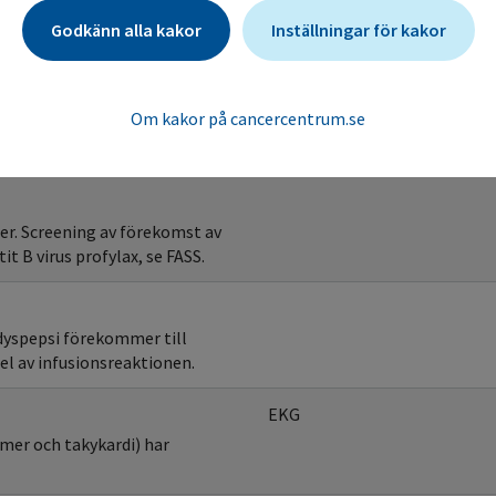
Godkänn alla kakor
Inställningar för kakor
Blodvärden
 B celler sjunker).
Om kakor på cancercentrum.se
pporterats. Oftast milda och
ter. Screening av förekomst av
t B virus profylax, se FASS.
 dyspepsi förekommer till
el av infusionsreaktionen.
EKG
mer och takykardi) har