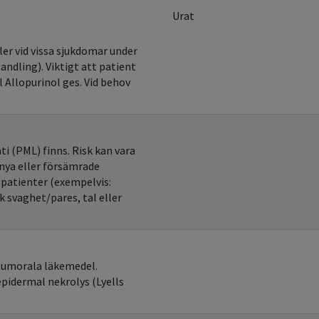
Urat
ler vid vissa sjukdomar under
andling). Viktigt att patient
l Allopurinol ges. Vid behov
i (PML) finns. Risk kan vara
 nya eller försämrade
 patienter (exempelvis:
 svaghet/pares, tal eller
itumorala läkemedel.
epidermal nekrolys (Lyells