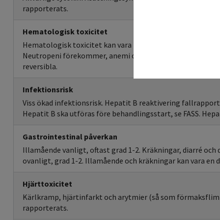
rapporterats.
Hematologisk toxicitet
Hematologisk toxicitet kan vara behandlingsmålet (antalet
Neutropeni förekommer, anemi och trombocytopeni har ra
reversibla.
Infektionsrisk
Viss ökad infektionsrisk. Hepatit B reaktivering fallrappor
Hepatit B ska utföras före behandlingsstart, se FASS. Hepati
Gastrointestinal påverkan
Illamående vanligt, oftast grad 1-2. Kräkningar, diarré och
ovanligt, grad 1-2. Illamående och kräkningar kan vara en d
Hjärttoxicitet
Kärlkramp, hjärtinfarkt och arytmier (så som förmaksflim
rapporterats.