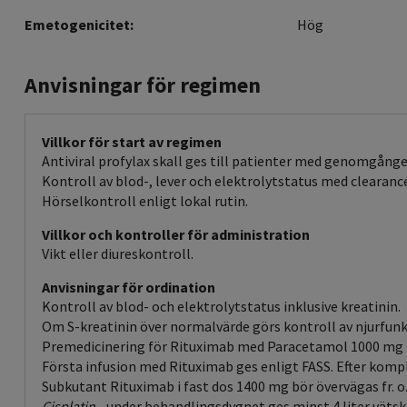
Emetogenicitet:
Hög
Anvisningar för regimen
Villkor för start av regimen
Antiviral profylax skall ges till patienter med genomgånge
Kontroll av blod-, lever och elektrolytstatus med clearance
Hörselkontroll enligt lokal rutin.
Villkor och kontroller för administration
Vikt eller diureskontroll.
Anvisningar för ordination
Kontroll av blod- och elektrolytstatus inklusive kreatinin.
Om S-kreatinin över normalvärde görs kontroll av njurfunk
Premedicinering för Rituximab med Paracetamol 1000 mg pe
Första infusion med Rituximab ges enligt FASS. Efter kompl
Subkutant Rituximab i fast dos 1400 mg bör övervägas fr. o
Cisplatin
- under behandlingsdygnet ges minst 4 liter vätsk