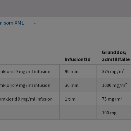
m som XML
Grunddos/
Infusiontid
admtillfälle
mklorid 9 mg/ml infusion
90 min.
375 mg/m²
mklorid 9 mg/ml infusion
30 min.
1000 mg/m²
umklorid 9 mg/ml infusion
1 tim.
75 mg/m²
100 mg