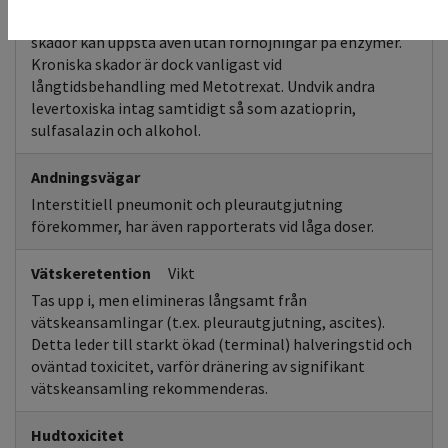
Förhöjda leverenzymer förekommer, men kroniska
skador kan uppstå även utan förhöjningar på enzymer.
Kroniska skador är dock vanligast vid
långtidsbehandling med Metotrexat. Undvik andra
levertoxiska intag samtidigt så som azatioprin,
sulfasalazin och alkohol.
Andningsvägar
Interstitiell pneumonit och pleurautgjutning
förekommer, har även rapporterats vid låga doser.
Vätskeretention
Vikt
Tas upp i, men elimineras långsamt från
vätskeansamlingar (t.ex. pleurautgjutning, ascites).
Detta leder till starkt ökad (terminal) halveringstid och
oväntad toxicitet, varför dränering av signifikant
vätskeansamling rekommenderas.
Hudtoxicitet