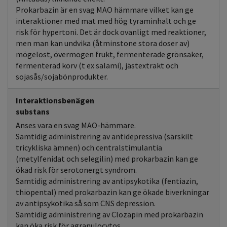
Prokarbazin är en svag MAO hämmare vilket kan ge
interaktioner med mat med hög tyraminhalt och ge
risk för hypertoni. Det är dock ovanligt med reaktioner,
men man kan undvika (åtminstone stora doser av)
mögelost, övermogen frukt, fermenterade grönsaker,
fermenterad korv (t ex salami), jästextrakt och
sojasås/sojabönprodukter.
Interaktionsbenägen
substans
Anses vara en svag MAO-hämmare.
Samtidig administrering av antidepressiva (särskilt
tricykliska ämnen) och centralstimulantia
(metylfenidat och selegilin) med prokarbazin kan ge
ökad risk för serotonergt syndrom.
Samtidig administrering av antipsykotika (fentiazin,
thiopental) med prokarbazin kan ge ökade biverkningar
av antipsykotika så som CNS depression.
Samtidig administrering av Clozapin med prokarbazin
kan öka risk för agranulocytos.