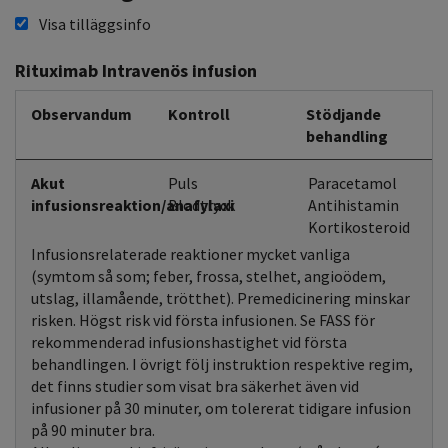
Visa tilläggsinfo
Rituximab Intravenös infusion
Observandum
Kontroll
Stödjande
behandling
Akut
Puls
Paracetamol
infusionsreaktion/anafylaxi
Blodtryck
Antihistamin
Kortikosteroid
Infusionsrelaterade reaktioner mycket vanliga
(symtom så som; feber, frossa, stelhet, angioödem,
utslag, illamående, trötthet). Premedicinering minskar
risken. Högst risk vid första infusionen. Se FASS för
rekommenderad infusionshastighet vid första
behandlingen. I övrigt följ instruktion respektive regim,
det finns studier som visat bra säkerhet även vid
infusioner på 30 minuter, om tolererat tidigare infusion
på 90 minuter bra.