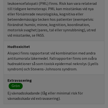
leukoencefalopati (PML) finns. Risk kan vara relaterad
till tidigare kemoterapi. PML kan misstänkas vid nya
eller försämrade neurologiska, kognitiva eller
beteendemässiga tecken hos patienter (exempelvis:
förändrat humör, minne, kognition, koordination,
motorisk svaghet/pares, tal eller synrubbning), utred
vid misstanke, se FASS.
Hudtoxicitet
Alopeci finns rapporterat vid kombination med andra
antitumorala läkemedel. Fallrapporter finns om svåra
hudreaktioner så som toxisk epidermal nekrolys (Lyells
syndrom) och Stevens-Johnsons syndrom.
Extravasering
Grön
Ej vävnadsskadande (låg eller minimal risk för
vävnadsskada vid extravasering).