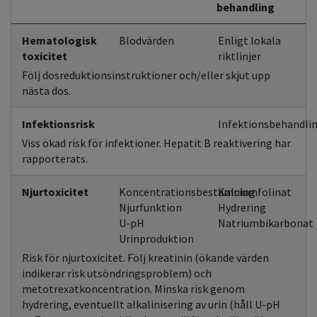
behandling
Hematologisk
Blodvärden
Enligt lokala
toxicitet
riktlinjer
Följ dosreduktionsinstruktioner och/eller skjut upp
nästa dos.
Infektionsrisk
Infektionsbehandlin
Viss ökad risk för infektioner. Hepatit B reaktivering har
rapporterats.
Njurtoxicitet
Koncentrationsbestämning
Kalciumfolinat
Njurfunktion
Hydrering
U-pH
Natriumbikarbonat
Urinproduktion
Risk för njurtoxicitet. Följ kreatinin (ökande värden
indikerar risk utsöndringsproblem) och
metotrexatkoncentration. Minska risk genom
hydrering, eventuellt alkalinisering av urin (håll U-pH