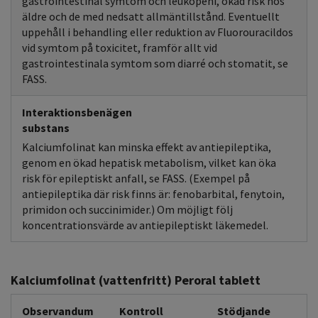
gastrointestinal symtom och leukopeni, ökad risk hos
äldre och de med nedsatt allmäntillstånd. Eventuellt
uppehåll i behandling eller reduktion av Fluorouracildos
vid symtom på toxicitet, framför allt vid
gastrointestinala symtom som diarré och stomatit, se
FASS.
Interaktionsbenägen
substans
Kalciumfolinat kan minska effekt av antiepileptika,
genom en ökad hepatisk metabolism, vilket kan öka
risk för epileptiskt anfall, se FASS. (Exempel på
antiepileptika där risk finns är: fenobarbital, fenytoin,
primidon och succinimider.) Om möjligt följ
koncentrationsvärde av antiepileptiskt läkemedel.
Kalciumfolinat (vattenfritt) Peroral tablett
Observandum
Kontroll
Stödjande