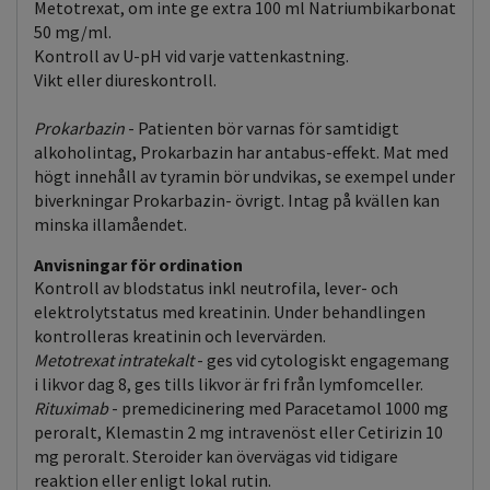
Metotrexat, om inte ge extra 100 ml Natriumbikarbonat
50 mg/ml.
Kontroll av U-pH vid varje vattenkastning.
Vikt eller diureskontroll.
Prokarbazin
- Patienten bör varnas för samtidigt
alkoholintag, Prokarbazin har antabus-effekt. Mat med
högt innehåll av tyramin bör undvikas, se exempel under
biverkningar Prokarbazin- övrigt. Intag på kvällen kan
minska illamåendet.
Anvisningar för ordination
Kontroll av blodstatus inkl neutrofila, lever- och
elektrolytstatus med kreatinin. Under behandlingen
kontrolleras kreatinin och levervärden.
Metotrexat intratekalt
- ges vid cytologiskt engagemang
i likvor dag 8, ges tills likvor är fri från lymfomceller.
Rituximab
- premedicinering med Paracetamol 1000 mg
peroralt, Klemastin 2 mg intravenöst eller Cetirizin 10
mg peroralt. Steroider kan övervägas vid tidigare
reaktion eller enligt lokal rutin.