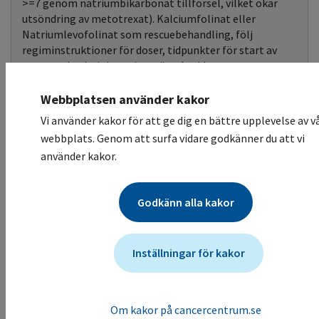
>=7 genom natriumbikarbonat tillförsel, vilket ökar
utsöndring av metotrexat). Kalciumfolinat eller
Natriumlevofolinat som rescuebehandling, följ
regiminstruktioner för doser, tidpunkter för start av
rescue och administrationssätt. Antidot
karboxypeptidas (Voraxaze) kan också övervägas vid
höga nivåer metotrexat.
Webbplatsen använder kakor
Vi använder kakor för att ge dig en bättre upplevelse av v
Slemhinnetoxicitet
Biverkningskontroll
webbplats. Genom att surfa vidare godkänner du att vi
Stomatit vanligt. Följ lokala instruktioner för
använder kakor.
symptomatisk behandling.
Gastrointestinal
Godkänn alla kakor
påverkan
Minskad aptit, kräkningar och diarré förekommer.
Hemorragisk enterit och tarmperforation finns
Inställningar för kakor
rapporterat, sällsynt.
Levertoxicitet
Leverfunktion
Om kakor på cancercentrum.se
Risk för leverskador finns, både akuta och kroniska.