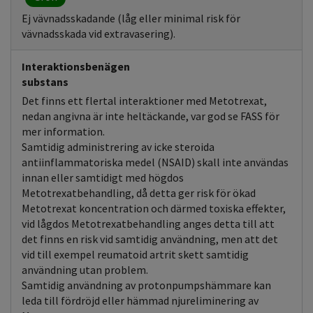
Ej vävnadsskadande (låg eller minimal risk för
vävnadsskada vid extravasering).
Interaktionsbenägen
substans
Det finns ett flertal interaktioner med Metotrexat,
nedan angivna är inte heltäckande, var god se FASS för
mer information.
Samtidig administrering av icke steroida
antiinflammatoriska medel (NSAID) skall inte användas
innan eller samtidigt med högdos
Metotrexatbehandling, då detta ger risk för ökad
Metotrexat koncentration och därmed toxiska effekter,
vid lågdos Metotrexatbehandling anges detta till att
det finns en risk vid samtidig användning, men att det
vid till exempel reumatoid artrit skett samtidig
användning utan problem.
Samtidig användning av protonpumpshämmare kan
leda till fördröjd eller hämmad njureliminering av