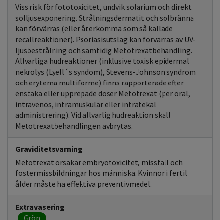
Viss risk för fototoxicitet, undvik solarium och direkt
solljusexponering. Strålningsdermatit och solbränna
kan förvärras (eller återkomma som så kallade
recallreaktioner). Psoriasisutslag kan förvärras av UV-
ljusbestrålning och samtidig Metotrexatbehandling.
Allvarliga hudreaktioner (inklusive toxisk epidermal
nekrolys (Lyell´s syndom), Stevens-Johnson syndrom
och erytema multiforme) finns rapporterade efter
enstaka eller upprepade doser Metotrexat (per oral,
intravenös, intramuskulär eller intratekal
administrering). Vid allvarlig hudreaktion skall
Metotrexatbehandlingen avbrytas.
Graviditetsvarning
Metotrexat orsakar embryotoxicitet, missfall och
fostermissbildningar hos människa. Kvinnor i fertil
ålder måste ha effektiva preventivmedel.
Extravasering
Grön