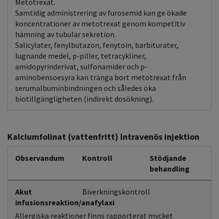
Metotrexat.
Samtidig administrering av furosemid kan ge ökade
koncentrationer av metotrexat genom kompetitiv
hämning av tubulär sekretion.
Salicylater, fenylbutazon, fenytoin, barbiturater,
lugnande medel, p-piller, tetracykliner,
amidopyrinderivat, sulfonamider och p-
aminobensoesyra kan tränga bort metotrexat från
serumalbuminbindningen och således öka
biotillgängligheten (indirekt dosökning).
Kalciumfolinat (vattenfritt) Intravenös injektion
Observandum
Kontroll
Stödjande
behandling
Akut
Biverkningskontroll
infusionsreaktion/anafylaxi
Allergiska reaktioner finns rapporterat mycket