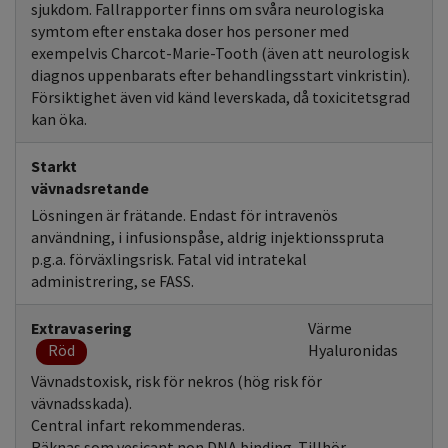
sjukdom. Fallrapporter finns om svåra neurologiska
symtom efter enstaka doser hos personer med
exempelvis Charcot-Marie-Tooth (även att neurologisk
diagnos uppenbarats efter behandlingsstart vinkristin).
Försiktighet även vid känd leverskada, då toxicitetsgrad
kan öka.
Starkt
vävnadsretande
Lösningen är frätande. Endast för intravenös
användning, i infusionspåse, aldrig injektionsspruta
p.g.a. förväxlingsrisk. Fatal vid intratekal
administrering, se FASS.
Extravasering
Värme
Röd
Hyaluronidas
Vävnadstoxisk, risk för nekros (hög risk för
vävnadsskada).
Central infart rekommenderas.
Räknas som vesicant non DNA binding. Tillhör