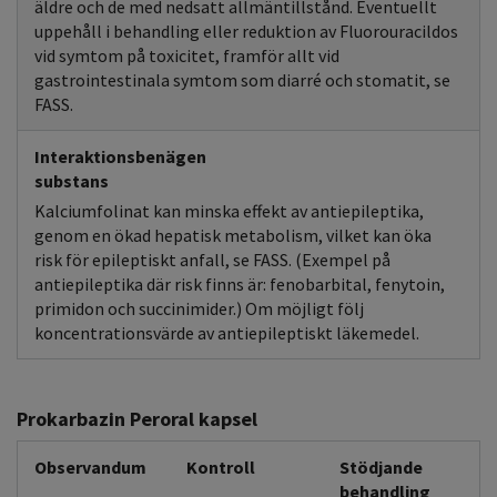
äldre och de med nedsatt allmäntillstånd. Eventuellt
uppehåll i behandling eller reduktion av Fluorouracildos
vid symtom på toxicitet, framför allt vid
gastrointestinala symtom som diarré och stomatit, se
FASS.
Interaktionsbenägen
substans
Kalciumfolinat kan minska effekt av antiepileptika,
genom en ökad hepatisk metabolism, vilket kan öka
risk för epileptiskt anfall, se FASS. (Exempel på
antiepileptika där risk finns är: fenobarbital, fenytoin,
primidon och succinimider.) Om möjligt följ
koncentrationsvärde av antiepileptiskt läkemedel.
Prokarbazin Peroral kapsel
Observandum
Kontroll
Stödjande
behandling