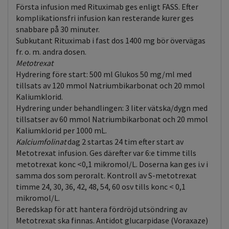
Första infusion med Rituximab ges enligt FASS. Efter
komplikationsfri infusion kan resterande kurer ges
snabbare på 30 minuter.
Subkutant Rituximab i fast dos 1400 mg bör övervägas
fr. o. m. andra dosen.
Metotrexat
Hydrering före start: 500 ml Glukos 50 mg/ml med
tillsats av 120 mmol Natriumbikarbonat och 20 mmol
Kaliumklorid.
Hydrering under behandlingen: 3 liter vätska/dygn med
tillsatser av 60 mmol Natriumbikarbonat och 20 mmol
Kaliumklorid per 1000 mL.
Kalciumfolinat
dag 2 startas 24 tim efter start av
Metotrexat infusion. Ges därefter var 6:e timme tills
metotrexat konc <0,1 mikromol/L. Doserna kan ges i.v i
samma dos som peroralt. Kontroll av S-metotrexat
timme 24, 30, 36, 42, 48, 54, 60 osv tills konc < 0,1
mikromol/L.
Beredskap för att hantera fördröjd utsöndring av
Metotrexat ska finnas. Antidot glucarpidase (Voraxaze)