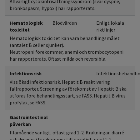
Allvarligt cytokinfrisättningssyndrom (svår dyspné,
bronkospasm, hypoxi) har rapporterats.
Hematologisk
Blodvärden
Enligt lokala
toxicitet
riktlinjer
Hematologisk toxicitet kan vara behandlingsmålet
(antalet B celler sjunker).
Neutropeni förekommer, anemi och trombocytopeni
har rapporterats. Oftast milda och reversibla.
Infektionsrisk
Infektionsbehandlin
Viss ökad infektionsrisk. Hepatit B reaktivering
fallrapporter. Screening av förekomst av Hepatit B ska
utföras före behandlingsstart, se FASS. Hepatit B virus
profylax, se FASS.
Gastrointestinal
påverkan
Illamående vanligt, oftast grad 1-2. Kräkningar, diarré
och dyspepsi förekommer till ovanligt, grad 1-2.