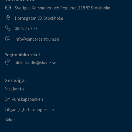
Postadress
Sveriges Kommuner och Regioner, 118 82 Stockholm
Besöksadress
Hornsgatan 20, Stockholm
Telefonnummer
08-452 70 00
E-postadress
info@cancercentrum.se
Regimbiblioteket
E-postadress
ulrika.landin@skane.se
Genvägar
Mitt konto
Om Kunskapsbanken
Tillgänglighetsredogörelse
Kakor