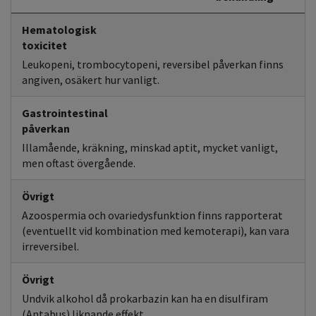
Hematologisk
toxicitet
Leukopeni, trombocytopeni, reversibel påverkan finns
angiven, osäkert hur vanligt.
Gastrointestinal
påverkan
Illamående, kräkning, minskad aptit, mycket vanligt,
men oftast övergående.
Övrigt
Azoospermia och ovariedysfunktion finns rapporterat
(eventuellt vid kombination med kemoterapi), kan vara
irreversibel.
Övrigt
Undvik alkohol då prokarbazin kan ha en disulfiram
(Antabus) liknande effekt.