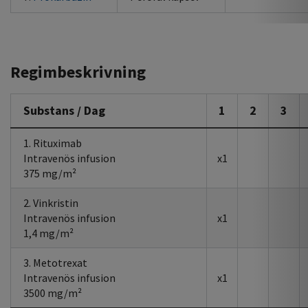
Regimbeskrivning
Substans / Dag
1
2
3
1. Rituximab
Intravenös infusion
x1
375 mg/m²
2. Vinkristin
Intravenös infusion
x1
1,4 mg/m²
3. Metotrexat
Intravenös infusion
x1
3500 mg/m²