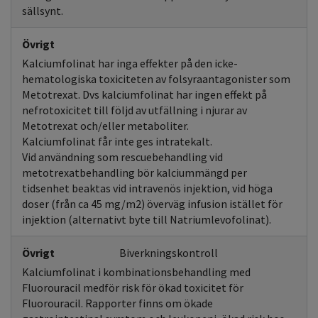
sällsynt.
Övrigt
Kalciumfolinat har inga effekter på den icke-
hematologiska toxiciteten av folsyraantagonister som
Metotrexat. Dvs kalciumfolinat har ingen effekt på
nefrotoxicitet till följd av utfällning i njurar av
Metotrexat och/eller metaboliter.
Kalciumfolinat får inte ges intratekalt.
Vid användning som rescuebehandling vid
metotrexatbehandling bör kalciummängd per
tidsenhet beaktas vid intravenös injektion, vid höga
doser (från ca 45 mg/m2) överväg infusion istället för
injektion (alternativt byte till Natriumlevofolinat).
Övrigt
Biverkningskontroll
Kalciumfolinat i kombinationsbehandling med
Fluorouracil medför risk för ökad toxicitet för
Fluorouracil. Rapporter finns om ökade