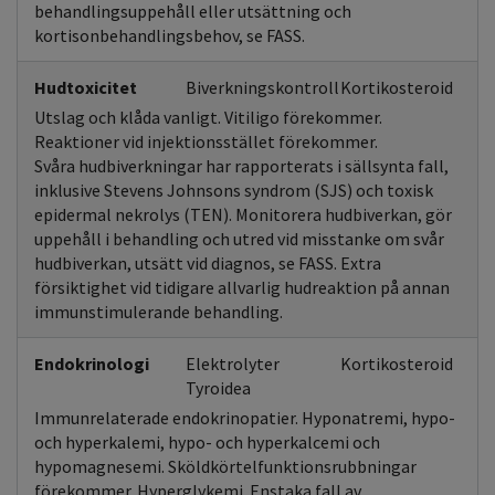
behandlingsuppehåll eller utsättning och
kortisonbehandlingsbehov, se FASS.
Hudtoxicitet
Biverkningskontroll
Kortikosteroid
Utslag och klåda vanligt. Vitiligo förekommer.
Reaktioner vid injektionsstället förekommer.
Svåra hudbiverkningar har rapporterats i sällsynta fall,
inklusive Stevens Johnsons syndrom (SJS) och toxisk
epidermal nekrolys (TEN). Monitorera hudbiverkan, gör
uppehåll i behandling och utred vid misstanke om svår
hudbiverkan, utsätt vid diagnos, se FASS. Extra
försiktighet vid tidigare allvarlig hudreaktion på annan
immunstimulerande behandling.
Endokrinologi
Elektrolyter
Kortikosteroid
Tyroidea
Immunrelaterade endokrinopatier. Hyponatremi, hypo-
och hyperkalemi, hypo- och hyperkalcemi och
hypomagnesemi. Sköldkörtelfunktionsrubbningar
förekommer. Hyperglykemi. Enstaka fall av