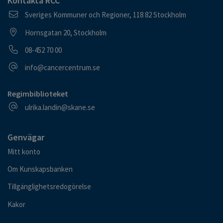
Kontakta RCC
Postadress
Sveriges Kommuner och Regioner, 118 82 Stockholm
Besöksadress
Hornsgatan 20, Stockholm
Telefonnummer
08-452 70 00
E-postadress
info@cancercentrum.se
Regimbiblioteket
E-postadress
ulrika.landin@skane.se
Genvägar
Mitt konto
Om Kunskapsbanken
Tillgänglighetsredogörelse
Kakor