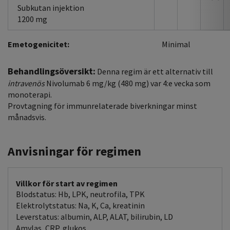
Subkutan injektion
1200 mg
Emetogenicitet:
Minimal
Behandlingsöversikt:
Denna regim är ett alternativ till
intravenös
Nivolumab 6 mg/kg (480 mg) var 4:e vecka som
monoterapi.
Provtagning för immunrelaterade biverkningar minst
månadsvis.
Anvisningar för regimen
Villkor för start av regimen
Blodstatus: Hb, LPK, neutrofila, TPK
Elektrolytstatus: Na, K, Ca, kreatinin
Leverstatus: albumin, ALP, ALAT, bilirubin, LD
Amylas, CRP, glukos