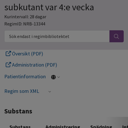
subkutant var 4:e vecka
Kurintervall: 28 dagar
RegimID: NRB-13344
Sök endast i regimbibliotektet
Översikt (PDF)
Administration (PDF)
Patientinformation
Regim som XML
Substans
Substans
Administrering
Spädning
In