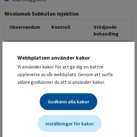
Nivolumab Subkutan injektion
Observandum
Kontroll
Stödjande
behandling
Övrigt
Observera att biverkningar generellt kan uppstå sent,
Webbplatsen använder kakor
även efter behandlingsavslut.
Vi använder kakor för att ge dig en bättre
Eventuellt behov av kortikosteroidbehandling, se FASS.
upplevelse av vår webbplats. Genom att surfa
vidare godkänner du att vi använder kakor.
Akut
Puls
Akutberedskap
infusionsreaktion/anafylaxi
Blodtryck
Infusionsrelaterad reaktion förekommer.
Godkänn alla kakor
Hematologisk
Blodvärden
Enligt lokala
toxicitet
riktlinjer
Inställningar för kakor
Neutropeni.