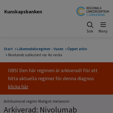
Till sidinnehåll
Kunskapsbanken
Sök
Start
Läkemedelsregimer - Vuxen
Öppet arkiv
Nivolumab subkutant var 4:e vecka
OBS! Den här regimen är arkiverad! För att
hitta aktuella regimer för denna diagnos
klicka här
Antitumoral regim: Malignt melanom
Arkiverad: Nivolumab