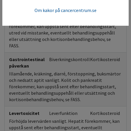
Andningsvägar
Biverkningskontroll
Kortikosteroid
Om kakor på cancercentrum.se
Andnöd och hosta vanligt. Övre luftvägsinfektion och
lunginflammation förekommer. Pneumonit
förekommer, kan uppstå sent efter behandlingsstart,
utred vid misstanke, eventuellt behandlingsuppehåll
eller utsättning och kortisonbehandlingsbehov, se
FASS.
Gastrointestinal
Biverkningskontroll
Kortikosteroid
påverkan
Illamående, kräkning, diarré, förstoppning, buksmärtor
och nedsatt aptit vanligt. Kolit och pankreatit
förekommer, kan uppstå sent efter behandlingsstart,
eventuellt behandlingsuppehåll eller utsättning och
kortisonbehandlingsbehov, se FASS.
Levertoxicitet
Leverfunktion
Kortikosteroid
Förhöjda levervärden vanligt. Hepatit förekommer, kan
uppstå sent efter behandlingsstart, eventuellt