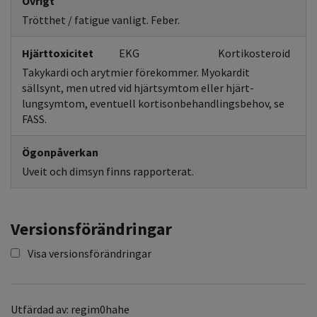
Övrigt
Trötthet / fatigue vanligt. Feber.
Hjärttoxicitet
EKG
Kortikosteroid
Takykardi och arytmier förekommer. Myokardit
sällsynt, men utred vid hjärtsymtom eller hjärt-
lungsymtom, eventuell kortisonbehandlingsbehov, se
FASS.
Ögonpåverkan
Uveit och dimsyn finns rapporterat.
Versionsförändringar
Visa versionsförändringar
Utfärdad av: regim0hahe