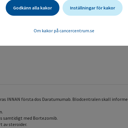
Godkänn alla kakor
Inställningar för kakor
Om kakor på cancercentrum.se
 göras INNAN första dos Daratumumab. Blodcentralen skall infor
n.
rtas samtidigt med Bortezomib.
 av steroider.