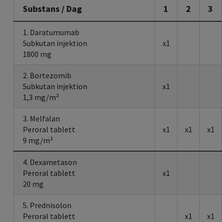
Substans / Dag
1
2
3
1. Daratumumab
Subkutan injektion
x1
1800 mg
2. Bortezomib
Subkutan injektion
x1
1,3 mg/m²
3. Melfalan
Peroral tablett
x1
x1
x1
9 mg/m²
4. Dexametason
Peroral tablett
x1
20 mg
5. Prednisolon
Peroral tablett
x1
x1