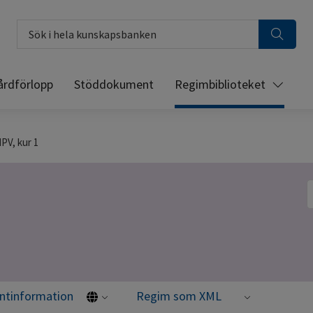
Sök i hela kunskapsbanken
årdförlopp
Stöddokument
Regimbiblioteket
V, kur 1
S
entinformation
Regim som XML