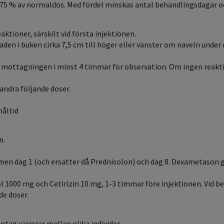
l 75 % av normaldos. Med fördel minskas antal behandlingsdagar oc
ktioner, särskilt vid första injektionen.
en i buken cirka 7,5 cm till höger eller vänster om naveln under c
å mottagningen i minst 4 timmar för observation. Om ingen reakti
andra följande doser.
måltid
n.
men dag 1 (och ersätter då Prednisolon) och dag 8. Dexametason 
ol 1000 mg och Cetirizin 10 mg, 1-3 timmar före injektionen. Vid
de doser.
ptag varierar mellan olika individer.