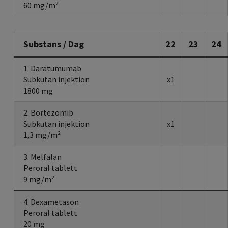
60 mg/m²
Substans / Dag
22
23
24
1. Daratumumab
Subkutan injektion
x1
1800 mg
2. Bortezomib
Subkutan injektion
x1
1,3 mg/m²
3. Melfalan
Peroral tablett
9 mg/m²
4. Dexametason
Peroral tablett
20 mg