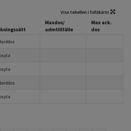
Visa tabellen i fullskärm
Maxdos/
Max ack.
kningssätt
admtillfälle
dos
darddos
psyta
psyta
darddos
psyta