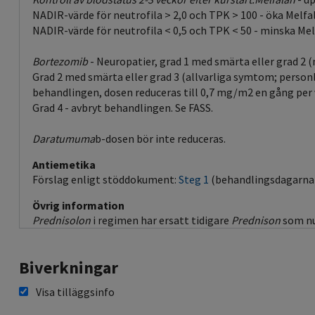
NADIR-värde för neutrofila > 2,0 och TPK > 100 - öka Melfa
NADIR-värde för neutrofila < 0,5 och TPK < 50 - minska Me
Bortezomib
- Neuropatier, grad 1 med smärta eller grad 2
Grad 2 med smärta eller grad 3 (allvarliga symtom; personl
behandlingen, dosen reduceras till 0,7 mg/m2 en gång per 
Grad 4 - avbryt behandlingen. Se FASS.
Daratumuma
b-dosen bör inte reduceras.
Antiemetika
Förslag enligt stöddokument:
Steg 1
(behandlingsdagarna
Övrig information
Prednisolon
i regimen har ersatt tidigare
Prednison
som nu 
Biverkningar
Visa tilläggsinfo