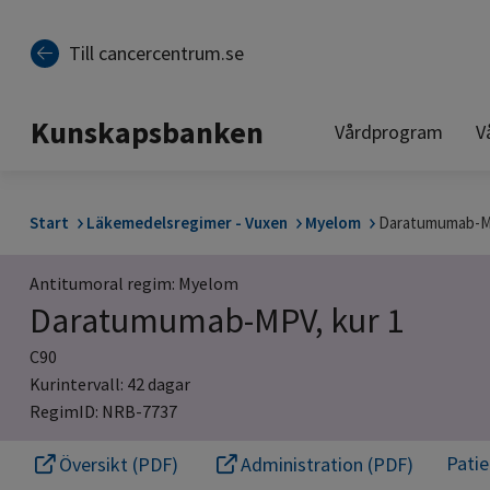
Till sidinnehåll
Till cancercentrum.se
Kunskapsbanken
Vårdprogram
V
Start
Läkemedelsregimer - Vuxen
Myelom
Daratumumab-MP
Antitumoral regim: Myelom
Daratumumab-MPV, kur 1
C90
Kurintervall: 42 dagar
RegimID: NRB-7737
Pati
Översikt (PDF)
Administration (PDF)