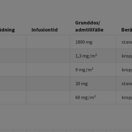
Grunddos/
ädning
Infusiontid
admtillfälle
Berä
1800 mg
stan
1,3 mg/m²
krop
9 mg/m²
krop
20 mg
stan
60 mg/m²
krop