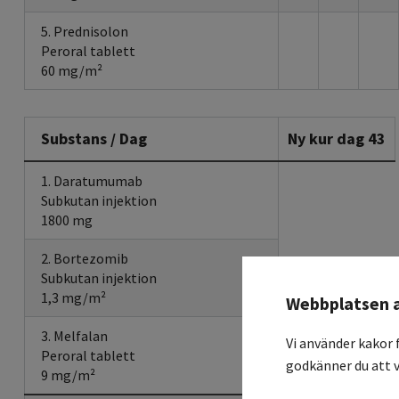
5. Prednisolon
Peroral tablett
60 mg/m²
Substans / Dag
Ny kur dag 43
1. Daratumumab
Subkutan injektion
1800 mg
2. Bortezomib
Subkutan injektion
1,3 mg/m²
Webbplatsen 
3. Melfalan
Vi använder kakor 
Peroral tablett
godkänner du att v
9 mg/m²