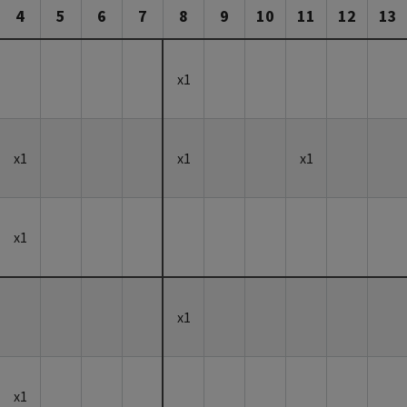
4
5
6
7
8
9
10
11
12
13
x1
x1
x1
x1
x1
x1
x1