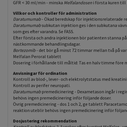
GFR < 30 ml/min - minska
Melfalandosen
i första kuren til
Villkor och kontroller för administration
Daratumumab
- Ökad beredskap för injektionsrelaterade rea
Daratumumab
subkutan injektion ges i den subkutana vävnad
som ges efter varandra. Se FASS.
Efter första och andra injektionen bör patienten stanna p
nästkommande behandlingsdagar.
Bortezomib
- det bör gå minst 72 timmar mellan två på var
Melfalan Peroral tablett
Dosering i förhållande till måltid: Tas en halv timme före 
Anvisningar för ordination
Kontroll av blod-, lever- och elektrolytstatus med kreatini
Kontroll av perifer neuropati.
Daratumumab
premedicinering - Dexametason ingår i regi
behövs ingen premedicinering inför följande doser.
Övrig premedicinering - dos 1 och 2, ge tablett Paracetam
reaktion uteblir behövs ingen premedicinering inför följan
Dosjustering rekommendation
Kontroll av blodstatus 2-3 veckor efter kurstart.Melfalan
- up