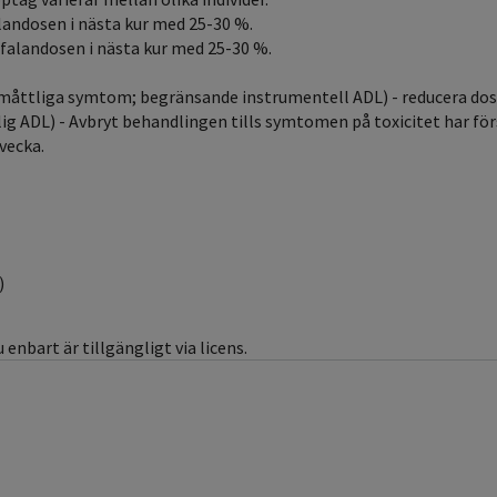
landosen i nästa kur med 25-30 %.
lfalandosen i nästa kur med 25-30 %.
 (måttliga symtom; begränsande instrumentell ADL) - reducera dos
ig ADL) - Avbryt behandlingen tills symtomen på toxicitet har för
vecka.
)
enbart är tillgängligt via licens.