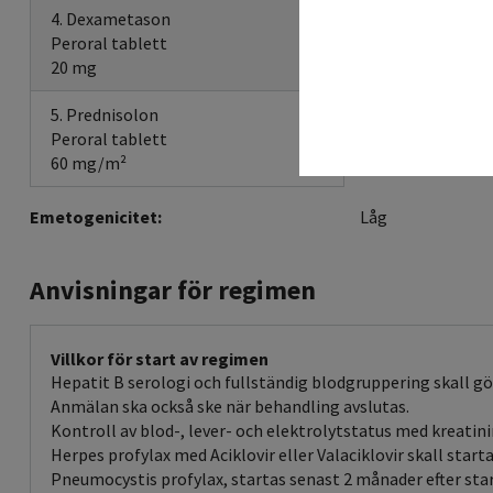
4. Dexametason
Peroral tablett
20 mg
5. Prednisolon
Peroral tablett
60 mg/m²
Emetogenicitet:
Låg
Anvisningar för regimen
Villkor för start av regimen
Hepatit B serologi och fullständig blodgruppering skall
Anmälan ska också ske när behandling avslutas.
Kontroll av blod-, lever- och elektrolytstatus med kreatini
Herpes profylax med Aciklovir eller Valaciklovir skall sta
Pneumocystis profylax, startas senast 2 månader efter start