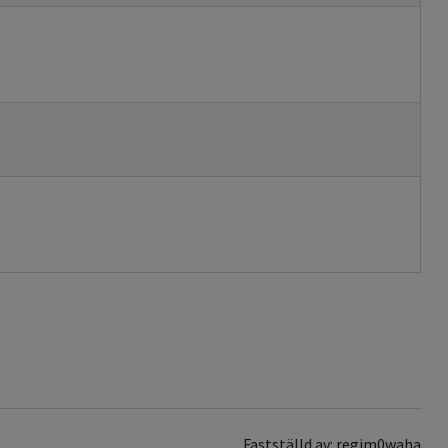
Fastställd av: regim0waha