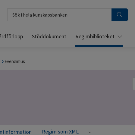
Sök i hela kunskapsbanken
årdförlopp
Stöddokument
Regimbiblioteket
Everolimus
S
Regim som XML
entinformation