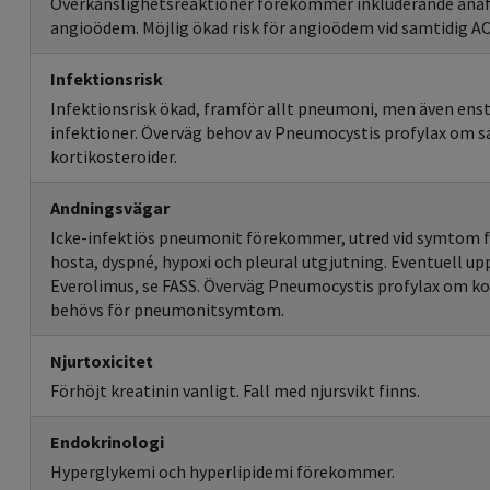
Överkänslighetsreaktioner förekommer inkluderande anafy
angioödem. Möjlig ökad risk för angioödem vid samtidig 
Infektionsrisk
Infektionsrisk ökad, framför allt pneumoni, men även enst
infektioner. Överväg behov av Pneumocystis profylax om 
kortikosteroider.
Andningsvägar
Icke-infektiös pneumonit förekommer, utred vid symtom 
hosta, dyspné, hypoxi och pleural utgjutning. Eventuell upp
Everolimus, se FASS. Överväg Pneumocystis profylax om k
behövs för pneumonitsymtom.
Njurtoxicitet
Förhöjt kreatinin vanligt. Fall med njursvikt finns.
Endokrinologi
Hyperglykemi och hyperlipidemi förekommer.