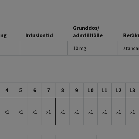
Grunddos/
ing
Infusiontid
admtillfälle
Beräk
10 mg
standa
4
5
6
7
8
9
10
11
12
13
x1
x1
x1
x1
x1
x1
x1
x1
x1
x1