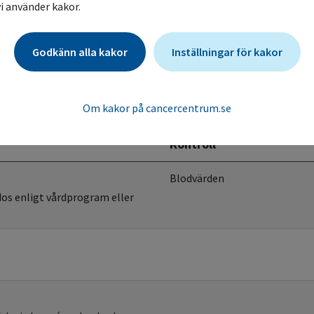
i använder kakor.
mtidig användning av ACE-hämmare.
Godkänn alla kakor
Inställningar för kakor
Om kakor på cancercentrum.se
Kontroll
Blodvärden
dos enligt vårdprogram eller