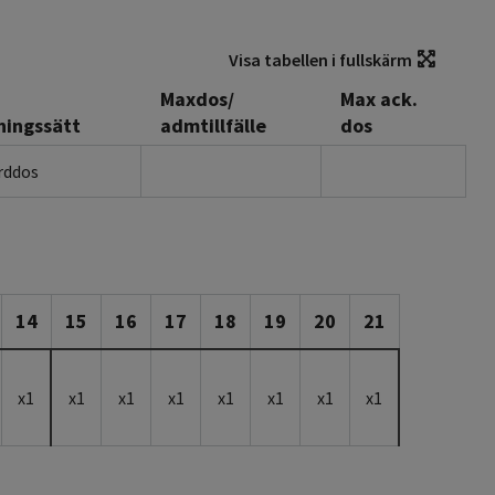
Visa tabellen i fullskärm
Maxdos/
Max ack.
ningssätt
admtillfälle
dos
rddos
14
15
16
17
18
19
20
21
x1
x1
x1
x1
x1
x1
x1
x1