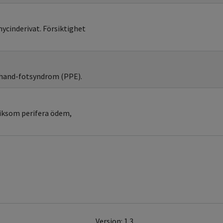
ycinderivat. Försiktighet
 hand-fotsyndrom (PPE).
liksom perifera ödem,
Version: 1.3