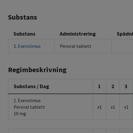
Substans
Substans
Administrering
Spädn
1.
Everolimus
Peroral tablett
Regimbeskrivning
Substans / Dag
1
2
3
1. Everolimus
Peroral tablett
x1
x1
x1
10 mg