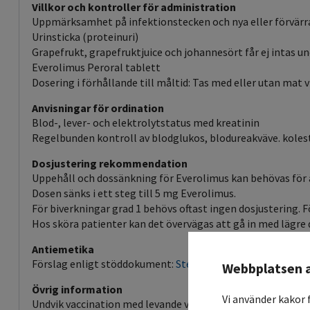
Villkor och kontroller för administration
Uppmärksamhet på infektionstecken och nya eller förvär
Urinsticka (proteinuri)
Grapefrukt, grapefruktjuice och johannesört får ej intas 
Everolimus Peroral tablett
Dosering i förhållande till måltid: Tas med eller utan mat
Anvisningar för ordination
Blod-, lever- och elektrolytstatus med kreatinin
Regelbunden kontroll av blodglukos, blodureakväve. koleste
Dosjustering rekommendation
Uppehåll och dossänkning för Everolimus kan behövas för 
Dosen sänks i ett steg till 5 mg Everolimus.
För biverkningar grad 1 behövs oftast ingen dosjustering. F
Hos sköra patienter kan det övervägas att gå in med lägre d
Antiemetika
Förslag enligt stöddokument:
Steg 1
Webbplatsen 
Övrig information
Vi använder kakor 
Undvik vaccination med levande vaccin under behandlingen