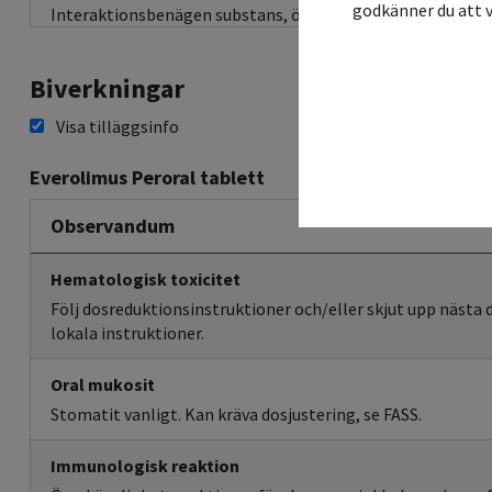
godkänner du att v
Interaktionsbenägen substans, ökad risk för ödem vid sa
Biverkningar
Visa tilläggsinfo
Everolimus Peroral tablett
Observandum
Hematologisk toxicitet
Följ dosreduktionsinstruktioner och/eller skjut upp nästa 
lokala instruktioner.
Oral mukosit
Stomatit vanligt. Kan kräva dosjustering, se FASS.
Immunologisk reaktion