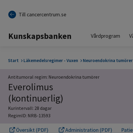
Till sidinnehåll
Till cancercentrum.se
Kunskapsbanken
Vårdprogram
V
Start
Läkemedelsregimer - Vuxen
Neuroendokrina tumörer
Antitumoral regim: Neuroendokrina tumörer
Everolimus
(kontinuerlig)
Kurintervall: 28 dagar
RegimID: NRB-13593
Översikt (PDF)
Administration (PDF)
Pati