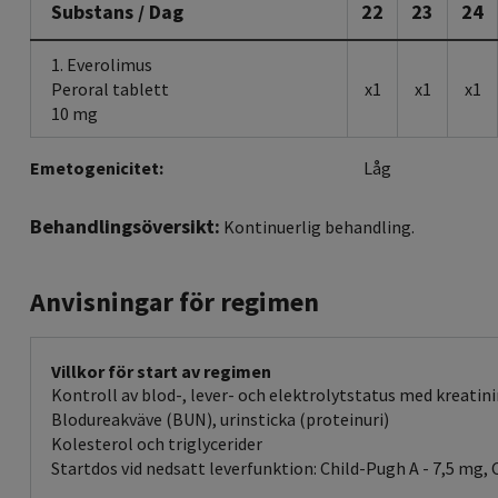
Substans / Dag
22
23
24
1. Everolimus
Peroral tablett
x1
x1
x1
10 mg
Emetogenicitet:
Låg
Behandlingsöversikt:
Kontinuerlig behandling.
Anvisningar för regimen
Villkor för start av regimen
Kontroll av blod-, lever- och elektrolytstatus med kreatini
Blodureakväve (BUN), urinsticka (proteinuri)
Kolesterol och triglycerider
Startdos vid nedsatt leverfunktion: Child-Pugh A - 7,5 mg,