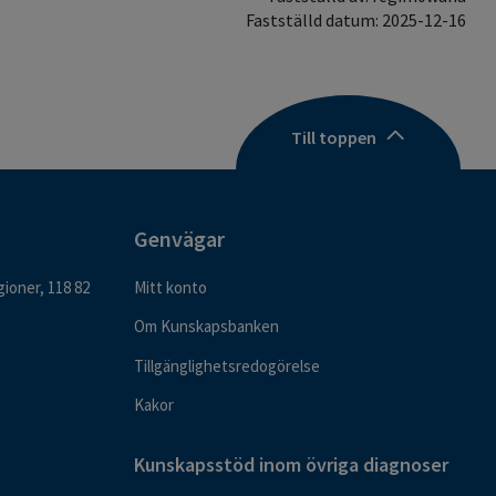
Fastställd datum: 2025-12-16
Till toppen
Genvägar
ioner, 118 82
Mitt konto
Om Kunskapsbanken
Tillgänglighetsredogörelse
Kakor
Kunskapsstöd inom övriga diagnoser