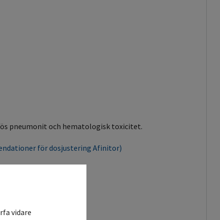
iös pneumonit och hematologisk toxicitet.
ndationer för dosjustering Afinitor)
rfa vidare