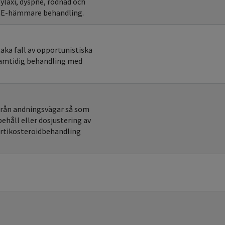
laxi, dyspné, rodnad och
ACE-hämmare behandling.
aka fall av opportunistiska
samtidig behandling med
från andningsvägar så som
ehåll eller dosjustering av
ortikosteroidbehandling