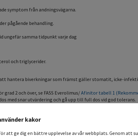
rade symptom från andningsvägarna.
under pågående behandling.
 vid ungefär samma tidpunkt varje dag
rol och triglycerider.
att hantera biverkningar som främst gäller stomatit, icke-infekt
ör grad 2 och över, se FASS Everolimus/
Afinitor tabell 1 (Rekomme
os med snar utvärdering och gå upp till full dos vid god tolerans.
använder kakor
för att ge dig en bättre upplevelse av vår webbplats. Genom att su
.