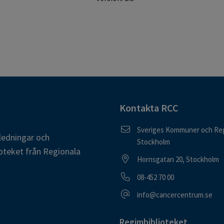
Kontakta RCC
Postadress
Sveriges Kommuner och Reg
ledningar och
Stockholm
oteket från Regionala
Besöksadress
Hornsgatan 20, Stockholm
Telefonnummer
08-452 70 00
E-postadress
info@cancercentrum.se
Regimbiblioteket