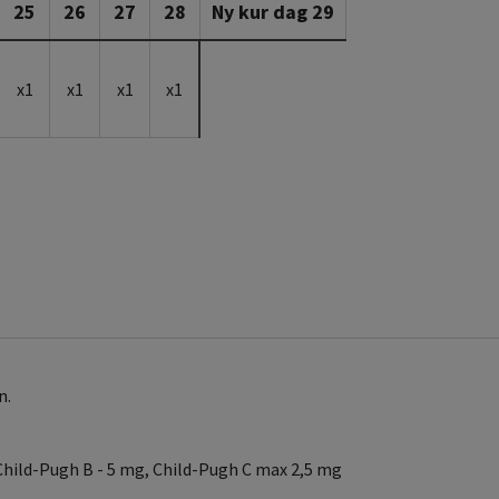
25
26
27
28
Ny kur dag 29
x1
x1
x1
x1
n.
 Child-Pugh B - 5 mg, Child-Pugh C max 2,5 mg