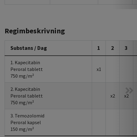
Regimbeskrivning
Substans / Dag
1
2
3
1. Kapecitabin
Peroral tablett
x1
750 mg/m²
2. Kapecitabin
Peroral tablett
x2
x2
750 mg/m²
3. Temozolomid
Peroral kapsel
150 mg/m²