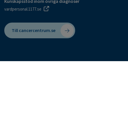
Kunskapsstöd inom övriga diagnoser
vardpersonal.1177.se
Till cancercentrum.se