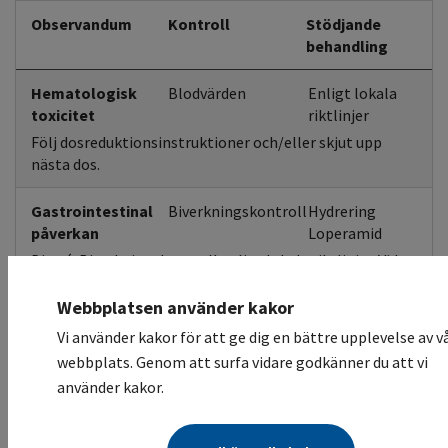
Observandum
Kontroll
Stödjande
behandling
Hematologisk
Blodvärden
Enligt lokala
toxicitet
riktlinjer
Följ dosreduktionsinstruktioner och/eller skjut upp
nästa dos.
Gastrointestinal
Biverkningskontroll
Hydrering
påverkan
Loperamid
Diarré. Biverkningskontroll enligt lokala riktlinjer. Vid
kraftiga symptom avbryts behandlingen, överväg
övervakning och vid behov ges vätske- och
Webbplatsen använder kakor
elektrolytersättning.
Vi använder kakor för att ge dig en bättre upplevelse av v
Vid lindriga till måttliga symptom kan behandling med
webbplats. Genom att surfa vidare godkänner du att vi
tablett Loperamid övervägas.
använder kakor.
Slemhinnetoxicitet
Stomatit.