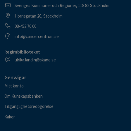
Postadress
Sveriges Kommuner och Regioner, 118 82 Stockholm
Besöksadress
Hornsgatan 20, Stockholm
Telefonnummer
08-452 70 00
E-postadress
info@cancercentrum.se
Regimbiblioteket
E-postadress
ulrika.landin@skane.se
Genvägar
Mitt konto
Om Kunskapsbanken
Tillgänglighetsredogörelse
Kakor