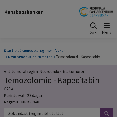
Till sidinnehåll
Kunskapsbanken
Sök
Start
Läkemedelsregimer - Vuxen
Neuroendokrina tumörer
Temozolomid - Kapecitabin
Antitumoral regim: Neuroendokrina tumörer
Temozolomid - Kapecitabin
C25.4
Kurintervall: 28 dagar
RegimID: NRB-1940
Sök endast i regimbibliotektet