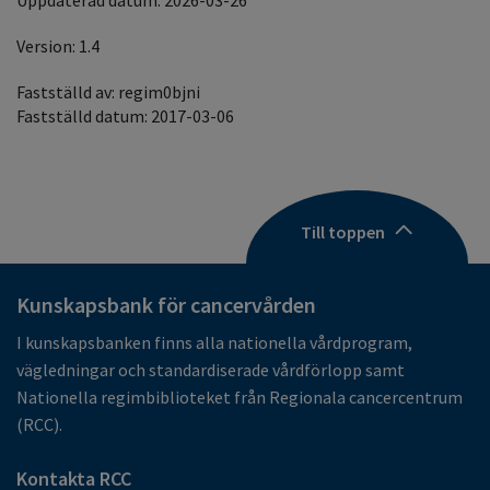
Uppdaterad datum: 2026-03-26
Version: 1.4
Fastställd av: regim0bjni
Fastställd datum: 2017-03-06
Till toppen
Kunskapsbank för cancervården
I kunskapsbanken finns alla nationella vårdprogram,
vägledningar och standardiserade vårdförlopp samt
Nationella regimbiblioteket från Regionala cancercentrum
(RCC).
Kontakta RCC