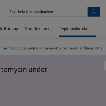
Sök i hela kunskapsbanken
årdförlopp
Stöddokument
Regimbiblioteket
ancer
Fluorouracil 4-dygnsinfusion-Mitomycin under strålbehandling
S
Mitomycin under