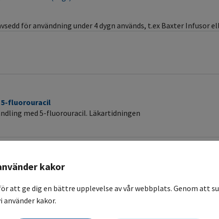
sedd för användning under 4 dygn används, t.ex Baxter Infusor 
5-fluorouracil
andling med 5-fluorouracil. Läkartidningen
använder kakor
för att ge dig en bättre upplevelse av vår webbplats. Genom att su
i använder kakor.