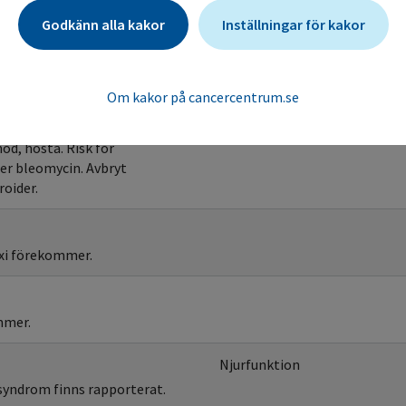
Kontroll
Godkänn alla kakor
Inställningar för kakor
Blodvärden
ombocytopeni.
Om kakor på cancercentrum.se
d, hosta. Risk för
ler bleomycin. Avbryt
oider.
exi förekommer.
mmer.
Njurfunktion
syndrom finns rapporterat.