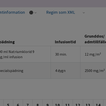
entinformation
Regim som XML
Grunddos/
pädning
Infusiontid
admtillfäll
00 ml Natriumklorid 9
30 min.
12 mg/m²
g/ml infusion
pecialspädning
4 dygn
2500 mg/m²
5
6
7
8
9
10
11
12
13
14