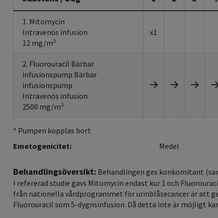
1. Mitomycin
Intravenös infusion
x1
12 mg/m²
2. Fluorouracil Bärbar
infusionspump Bärbar
infusionspump
Intravenös infusion
2500 mg/m²
* Pumpen kopplas bort
Emetogenicitet:
Medel
Behandlingsöversikt:
Behandlingen ges konkomitant (sam
I refererad studie gavs Mitomycin endast kur 1 och Fluorou
från nationella vårdprogrammet för urinblåsecancer är att ge
Fluorouracil som 5-dygnsinfusion. Då detta inte är möjligt k