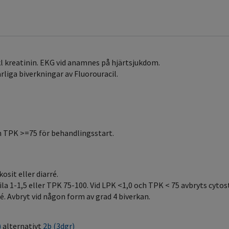
kl kreatinin. EKG vid anamnes på hjärtsjukdom.
liga biverkningar av Fluorouracil.
ch TPK >=75 för behandlingsstart.
sit eller diarré.
la 1-1,5 eller TPK 75-100. Vid LPK <1,0 och TPK < 75 avbryts cytos
é. Avbryt vid någon form av grad 4 biverkan.
)
alternativt
2b (3dgr)