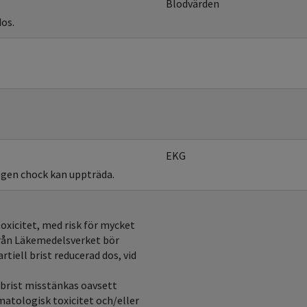
Blodvärden
dos.
EKG
iogen chock kan uppträda.
oxicitet, med risk för mycket
från Läkemedelsverket bör
rtiell brist reducerad dos, vid
 brist misstänkas oavsett
ematologisk toxicitet och/eller