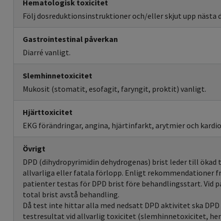
Hematologisk toxicitet
Följ dosreduktionsinstruktioner och/eller skjut upp nästa 
Gastrointestinal påverkan
Diarré vanligt.
Slemhinnetoxicitet
Mukosit (stomatit, esofagit, faryngit, proktit) vanligt.
Hjärttoxicitet
EKG förändringar, angina, hjärtinfarkt, arytmier och kard
Övrigt
DPD (dihydropyrimidin dehydrogenas) brist leder till ökad t
allvarliga eller fatala förlopp. Enligt rekommendationer 
patienter testas för DPD brist före behandlingsstart. Vid pa
total brist avstå behandling.
Då test inte hittar alla med nedsatt DPD aktivitet ska DPD
testresultat vid allvarlig toxicitet (slemhinnetoxicitet, h