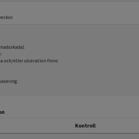
veckor.
vnadsskada).
e.
a och/eller ulceration finns
vasering.
on
Kontroll