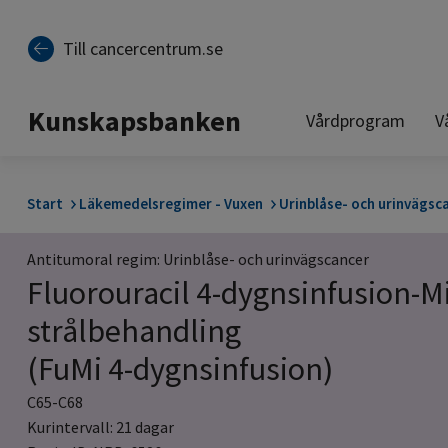
Till sidinnehåll
Till cancercentrum.se
Kunskapsbanken
Vårdprogram
V
Start
Läkemedelsregimer - Vuxen
Urinblåse- och urinvägsc
Antitumoral regim: Urinblåse- och urinvägscancer
Fluorouracil 4-dygnsinfusion-
strålbehandling
(FuMi 4-dygnsinfusion)
C65-C68
Kurintervall: 21 dagar