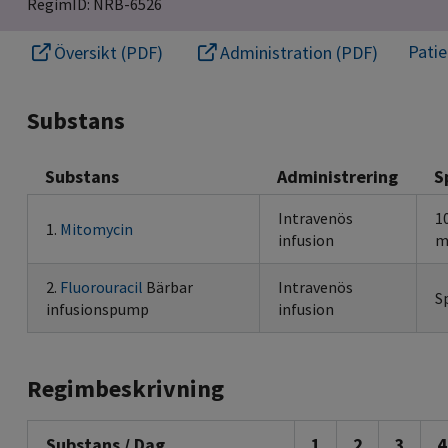
RegimID: NRB-6526
Pati
Översikt (PDF)
Administration (PDF)
Substans
Substans
Administrering
S
Intravenös
1
1.
Mitomycin
infusion
m
2.
Fluorouracil
Bärbar
Intravenös
S
infusionspump
infusion
Regimbeskrivning
Substans / Dag
1
2
3
4