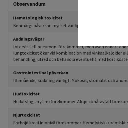
Observandum
Hematologisk toxicitet
Benmärgspåverkan mycket vanlig med leukopenia och tr
Andningsvägar
Interstitiell pneumoni förekommer, men även enbart andnö
lungtoxicitet ökar vid kombination med vinkaalkaloider el
behandling, utred och behandla eventuellt med kortikoster
Gastrointestinal påverkan
Illamående, kräkning vanligt. Mukosit, stomatit och anor
Hudtoxicitet
Hudutslag, erytem förekommer. Alopeci/håravfall föreko
Njurtoxicitet
Förhöjd kreatininnivå förekommer. Hemolytiskt uremiskt 