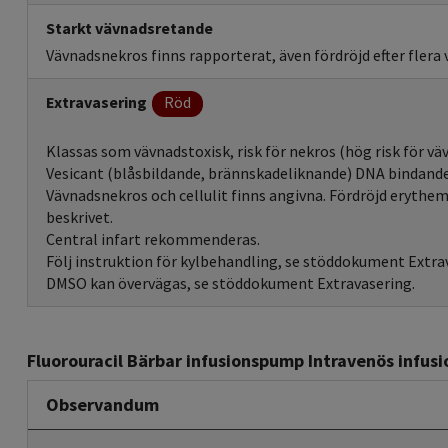
Starkt vävnadsretande
Vävnadsnekros finns rapporterat, även fördröjd efter flera 
Extravasering
Röd
Klassas som vävnadstoxisk, risk för nekros (hög risk för vä
Vesicant (blåsbildande, brännskadeliknande) DNA bindand
Vävnadsnekros och cellulit finns angivna. Fördröjd erythem
beskrivet.
Central infart rekommenderas.
Följ instruktion för kylbehandling, se stöddokument Extra
DMSO kan övervägas, se stöddokument Extravasering.
Fluorouracil Bärbar infusionspump Intravenös infusi
Observandum