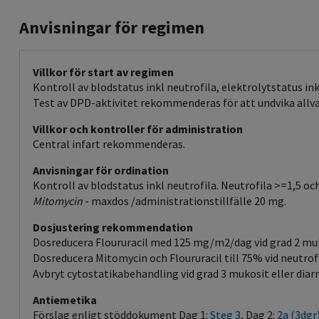
Anvisningar för regimen
Villkor för start av regimen
Kontroll av blodstatus inkl neutrofila, elektrolytstatus in
Test av DPD-aktivitet rekommenderas för att undvika allvar
Villkor och kontroller för administration
Central infart rekommenderas.
Anvisningar för ordination
Kontroll av blodstatus inkl neutrofila. Neutrofila >=1,5 o
Mitomycin
- maxdos /administrationstillfälle 20 mg.
Dosjustering rekommendation
Dosreducera Floururacil med 125 mg/m2/dag vid grad 2 muko
Dosreducera Mitomycin och Floururacil till 75% vid neutrofi
Avbryt cytostatikabehandling vid grad 3 mukosit eller diarr
Antiemetika
Förslag enligt stöddokument Dag 1:
Steg 3
, Dag 2:
2a (3dgr