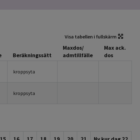
Visa tabellen i fullskärm
Maxdos/
Max ack.
e
Beräkningssätt
admtillfälle
dos
kroppsyta
kroppsyta
15
16
17
18
19
20
21
Ny kur dag 22