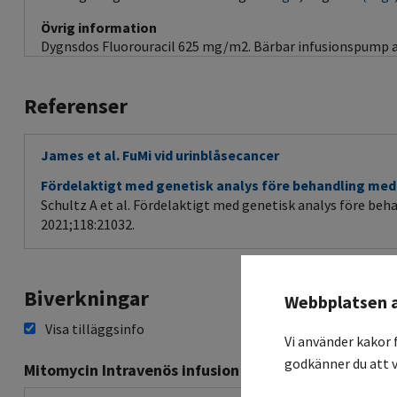
Övrig information
Dygnsdos Fluorouracil 625 mg/m2. Bärbar infusionspump av
Referenser
James et al. FuMi vid urinblåsecancer
Fördelaktigt med genetisk analys före behandling med 
Schultz A et al. Fördelaktigt med genetisk analys före beh
2021;118:21032.
Biverkningar
Webbplatsen 
Visa tilläggsinfo
Vi använder kakor 
godkänner du att v
Mitomycin Intravenös infusion