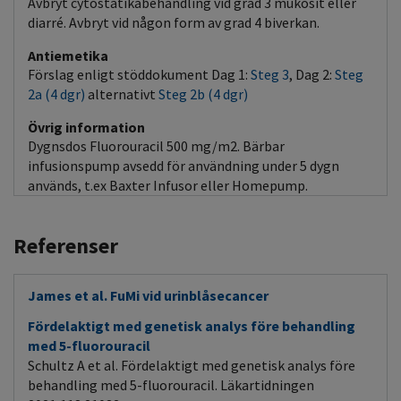
Avbryt cytostatikabehandling vid grad 3 mukosit eller
diarré. Avbryt vid någon form av grad 4 biverkan.
Antiemetika
Förslag enligt stöddokument Dag 1:
Steg 3
, Dag 2:
Steg
2a (4 dgr)
alternativt
Steg 2b (4 dgr)
Övrig information
Dygnsdos Fluorouracil 500 mg/m2. Bärbar
infusionspump avsedd för användning under 5 dygn
används, t.ex Baxter Infusor eller Homepump.
Referenser
James et al. FuMi vid urinblåsecancer
Fördelaktigt med genetisk analys före behandling
med 5-fluorouracil
Schultz A et al. Fördelaktigt med genetisk analys före
behandling med 5-fluorouracil. Läkartidningen