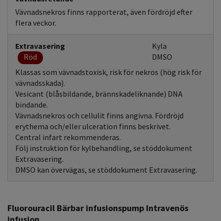
Vävnadsnekros finns rapporterat, även fördröjd efter
flera veckor.
Extravasering
Kyla
Röd
DMSO
Klassas som vävnadstoxisk, risk för nekros (hög risk för
vävnadsskada).
Vesicant (blåsbildande, brännskadeliknande) DNA
bindande.
Vävnadsnekros och cellulit finns angivna. Fördröjd
erythema och/eller ulceration finns beskrivet.
Central infart rekommenderas.
Följ instruktion för kylbehandling, se stöddokument
Extravasering.
DMSO kan övervägas, se stöddokument Extravasering.
Fluorouracil Bärbar infusionspump Intravenös
infusion