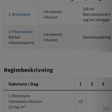
100 ml
Intravenös
1.
Mitomycin
Natriumklorid 9
infusion
mg/ml infusion
2.
Fluorouracil
Intravenös
Bärbar
Specialspädning
infusion
infusionspump
Regimbeskrivning
Substans / Dag
1
2
3
1. Mitomycin
Intravenös infusion
x1
12 mg/m²