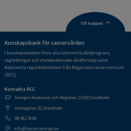
Till toppen
Kunskapsbank för cancervården
I kunskapsbanken finns alla nationella vårdprogram,
vägledningar och standardiserade vårdförlopp samt
Nationella regimbiblioteket från Regionala cancercentrum
(RCC).
Kontakta RCC
Postadress
Sveriges Kommuner och Regioner, 118 82 Stockholm
Besöksadress
Hornsgatan 20, Stockholm
Telefonnummer
08-452 70 00
E-postadress
info@cancercentrum.se