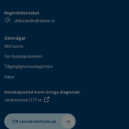
Regimbiblioteket
E-postadress
ulrika.landin@skane.se
Genvägar
Mitt konto
Om Kunskapsbanken
Tillgänglighetsredogörelse
Kakor
Kunskapsstöd inom övriga diagnoser
vardpersonal.1177.se
Till cancercentrum.se