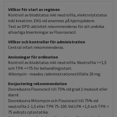
Villkor för start av regimen
Kontroll av blodstatus inkl neutrofila, elektrolytstatus
inkl kreatinin. EKG vid anamnes på hjärtsjukdom.
Test av DPD-aktivitet rekommenderas för att undvika
allvarliga biverkningar av Fluorouracil.
Villkor och kontroller för administration
Central infart rekommenderas.
Anvisningar för ordination
Kontroll av blodstatus inkl neutrofila. Neutrofila >=1,5
och TPK >=75 för behandlingsstart.
Mitomycin
- maxdos /administrationstillfälle 20 mg.
Dosjustering rekommendation
Dosreducera Floururacil till 75% vid grad 2 mukosit eller
diarré.
Dosreducera Mitomycin och Floururacil till 75% vid
neutrofila 1-1,5 eller TPK 75-100. Vid LPK <1,0 och TPK <
75 avbryts cytostatika.