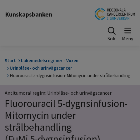
Till sidinnehåll
Kunskapsbanken
Sök
Start
Läkemedelsregimer - Vuxen
Urinblåse- och urinvägscancer
Fluorouracil 5-dygnsinfusion-Mitomycin under strålbehandling
Antitumoral regim: Urinblåse- och urinvägscancer
Fluorouracil 5-dygnsinfusion-
Mitomycin under
strålbehandling
(FuMi 5-dygnsinfusion)