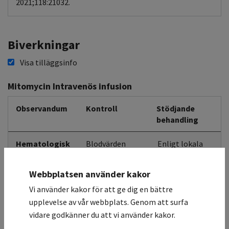
2021;118:21032.
Biverkningar
Visa tilläggsinfo
Mitomycin Intravenös infusion
Observandum
Kontroll
Stödjande
behandling
Hematologisk
Blodvärden
Enligt lokala
toxicitet
riktlinjer
Benmärgspåverkan mycket vanlig med leukopenia och
Webbplatsen använder kakor
trombocytopeni.
Vi använder kakor för att ge dig en bättre
upplevelse av vår webbplats. Genom att surfa
Andningsvägar
vidare godkänner du att vi använder kakor.
Interstitiell pneumoni förekommer, men även enbart