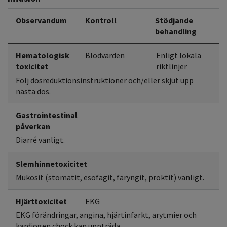
Observandum
Kontroll
Stödjande
behandling
Hematologisk
Blodvärden
Enligt lokala
toxicitet
riktlinjer
Följ dosreduktionsinstruktioner och/eller skjut upp
nästa dos.
Gastrointestinal
påverkan
Diarré vanligt.
Slemhinnetoxicitet
Mukosit (stomatit, esofagit, faryngit, proktit) vanligt.
Hjärttoxicitet
EKG
EKG förändringar, angina, hjärtinfarkt, arytmier och
kardiogen chock kan uppträda.