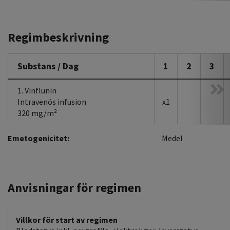
Regimbeskrivning
Substans / Dag
1
2
3
1. Vinflunin
Intravenös infusion
x1
320 mg/m²
Emetogenicitet:
Medel
Anvisningar för regimen
Villkor för start av regimen