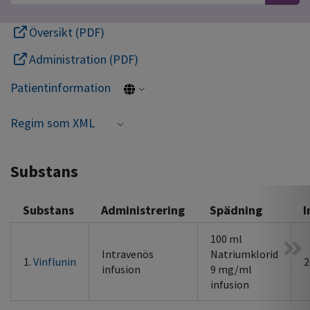
Översikt (PDF)
Administration (PDF)
Patientinformation
Regim som XML
Substans
Substans
Administrering
Spädning
I
100 ml
Intravenös
Natriumklorid
1.
Vinflunin
2
infusion
9 mg/ml
infusion