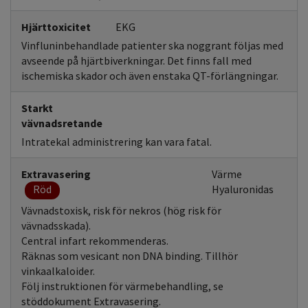
Hjärttoxicitet
EKG
Vinfluninbehandlade patienter ska noggrant följas med
avseende på hjärtbiverkningar. Det finns fall med
ischemiska skador och även enstaka QT-förlängningar.
Starkt
vävnadsretande
Intratekal administrering kan vara fatal.
Extravasering
Värme
Röd
Hyaluronidas
Vävnadstoxisk, risk för nekros (hög risk för
vävnadsskada).
Central infart rekommenderas.
Räknas som vesicant non DNA binding. Tillhör
vinkaalkaloider.
Följ instruktionen för värmebehandling, se
stöddokument Extravasering.