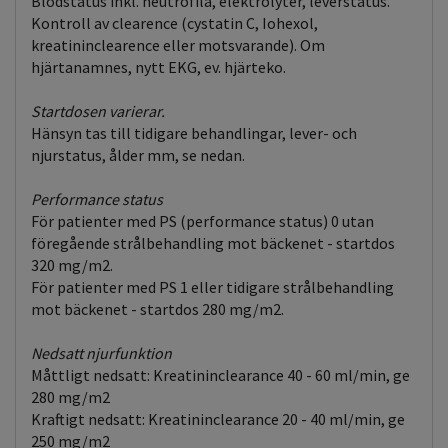
Blodstatus inkl. neutrofila, elektrolyter, leverstatus.
Kontroll av clearence (cystatin C, Iohexol,
kreatininclearence eller motsvarande). Om
hjärtanamnes, nytt EKG, ev. hjärteko.
Startdosen varierar.
Hänsyn tas till tidigare behandlingar, lever- och
njurstatus, ålder mm, se nedan.
Performance status
För patienter med PS (performance status) 0 utan
föregående strålbehandling mot bäckenet - startdos
320 mg/m2.
För patienter med PS 1 eller tidigare strålbehandling
mot bäckenet - startdos 280 mg/m2.
Nedsatt njurfunktion
Måttligt nedsatt: Kreatininclearance 40 - 60 ml/min, ge
280 mg/m2
Kraftigt nedsatt: Kreatininclearance 20 - 40 ml/min, ge
250 mg/m2