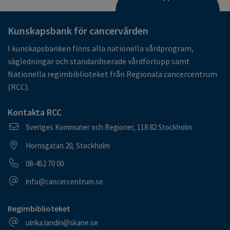
Kunskapsbank för cancervården
I kunskapsbanken finns alla nationella vårdprogram,
vägledningar och standardiserade vårdförlopp samt
Nationella regimbiblioteket från Regionala cancercentrum
(RCC).
Kontakta RCC
Postadress
Sveriges Kommuner och Regioner, 118 82 Stockholm
Besöksadress
Hornsgatan 20, Stockholm
Telefonnummer
08-452 70 00
E-postadress
info@cancercentrum.se
Regimbiblioteket
E-postadress
ulrika.landin@skane.se