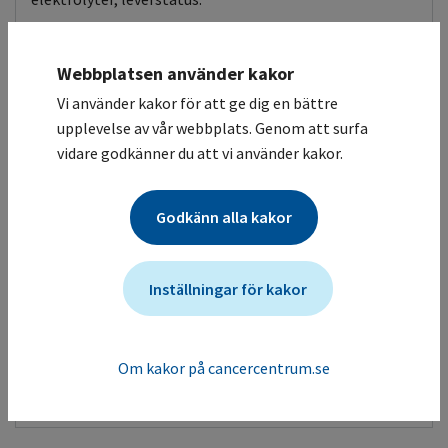
Antiemetika
Förslag enligt stöddokument:
Steg 3
Webbplatsen använder kakor
Vi använder kakor för att ge dig en bättre
Referenser
upplevelse av vår webbplats. Genom att surfa
vidare godkänner du att vi använder kakor.
Bellmunt et al. Phase III trial of vinflunine plus best
supportive care compared with best supportive care
Godkänn alla kakor
alone after a platinum-containing regimen in
patients with advanced transitional cell carcinoma
of the urothelial tract
Inställningar för kakor
Bellmunt et al. Phase III trial of Vinflunine plus best
supportive care compared with best supportive care
alone after a platinum-containing regimen in patients
with advanced transitional cell carcinoma of the
Om kakor på cancercentrum.se
urothelial tract. Journal of Clinical Oncology (2009), Vol
27, No 27:4454-4461.