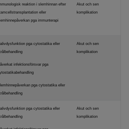
mmunologisk reaktion i slemhinnan efter
Akut och sen
tamcellstransplantation eller
komplikation
lemhinnepåverkan pga immunterapi
alivdysfunktion pga cytostatika eller
Akut och sen
trålbehandling
komplikation
åverkat infektionsförsvar pga
ytostatikabehandling
lemhinnepåverkan pga cytostatika eller
trålbehandling
alivdysfunktion pga cytostatika eller
Akut och sen
trålbehandling
komplikation