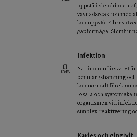
uppstå i slemhinnan eft
vävnadsreaktion med all
kan uppstå. Fibrosutvec
gapförmåga. Slemhinnesk
Infektion
När immunförsvaret är 
SPARA
benmärgshämning och 
kan normalt förekomma
lokala och systemiska 
organismen vid infektio
simplex-reaktivering oc
Karies och gingivit