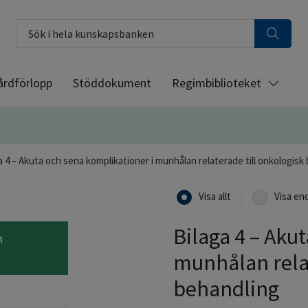
Sök i hela kunskapsbanken
årdförlopp
Stöddokument
Regimbiblioteket
a 4 – Akuta och sena komplikationer i munhålan relaterade till onkologisk
Visa allt
Visa en
Bilaga 4 – Aku
n
munhålan relat
behandling