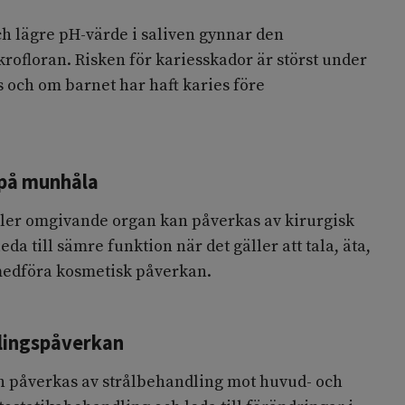
h lägre pH-värde i saliven gynnar den
ofloran. Risken för kariesskador är störst under
s och om barnet har haft karies före
 på munhåla
ller omgivande organ kan påverkas av kirurgisk
eda till sämre funktion när det gäller att tala, äta,
medföra kosmetisk påverkan.
klingspåverkan
an påverkas av strålbehandling mot huvud- och