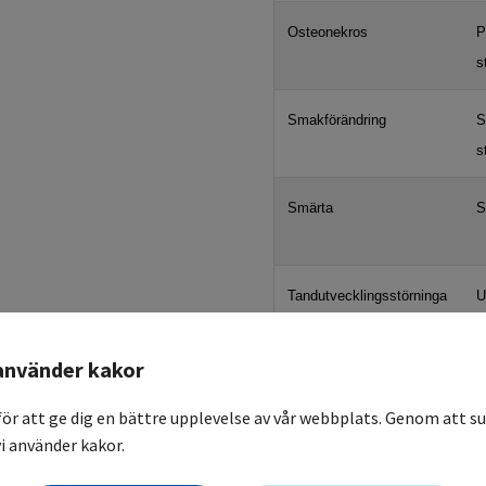
Osteonekros
P
s
Smakförändring
S
s
Smärta
S
Tandutvecklingsstörninga
U
r
s
använder kakor
Trismus
P
för att ge dig en bättre upplevelse av vår webbplats. Genom att su
i använder kakor.