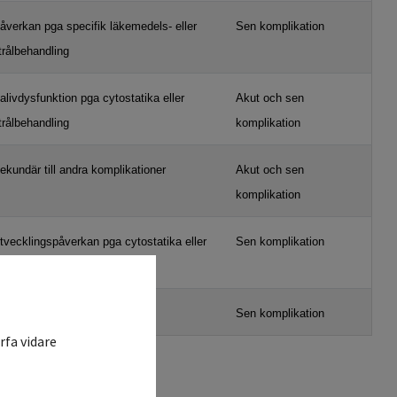
åverkan pga specifik läkemedels- eller
Sen komplikation
trålbehandling
alivdysfunktion pga cytostatika eller
Akut och sen
trålbehandling
komplikation
ekundär till andra komplikationer
Akut och sen
komplikation
tvecklingspåverkan pga cytostatika eller
Sen komplikation
trålbehandling
åverkan pga strålbehandling
Sen komplikation
rfa vidare