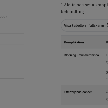
1 Akuta och sena kompl
behandling
ador
Visa tabellen i fullskärm
Komplikation
R
Blödning i munslemhinna
T
c
S
c
Efterföljande cancer
Ö
c