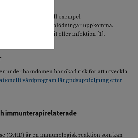
erkade på grund av till exempel
spontana slemhinneblödningar uppkomma.
 vid samtidig mukosit eller infektion [1].
r
er under barndomen har ökad risk för att utveckla
ationellt vårdprogram långtidsuppföljning efter
h immunterapirelaterade
ase (GvHD) är en immunologisk reaktion som kan