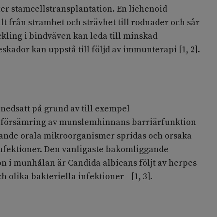
er stamcellstransplantation. En lichenoid
t från stramhet och strävhet till rodnader och sår
kling i bindväven kan leda till minskad
ador kan uppstå till följd av immunterapi [1, 2].
nedsatt på grund av till exempel
försämring av munslemhinnans barriärfunktion
nde orala mikroorganismer spridas och orsaka
infektioner. Den vanligaste bakomliggande
n i munhålan är Candida albicans följt av herpes
h olika bakteriella infektioner [1, 3].