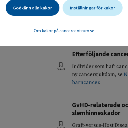
Blödning
Godkänn alla kakor
Inställningar för kakor
När trombocyter är påv
SPARA
benmärgshämning kan 
Om kakor på cancercentrum.se
Risken för blödning ökar
Efterföljande cance
Individer som haft canc
SPARA
ny cancersjukdom, se
N
barncancer
.
GvHD-relaterade oc
slemhinneskador
Graft-versus-Host Dise
SPARA