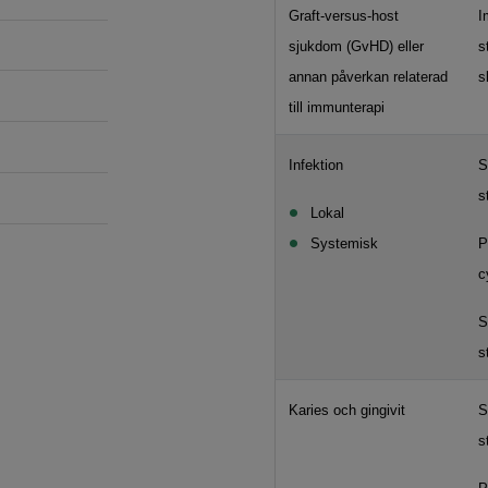
Graft-versus-host
I
sjukdom (GvHD) eller
s
annan påverkan relaterad
s
till immunterapi
Infektion
S
s
Lokal
Systemisk
P
c
S
s
Karies och gingivit
S
s