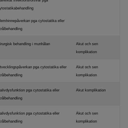
åverkat infektionsförsvar pga
ytostatikabehandling
lemhinnepåverkan pga cytostatika eller
trålbehandling
irurgisk behandling i munhålan
Akut och sen
komplikation
tvecklingspåverkan pga cytostatika eller
Akut och sen
trålbehandling
komplikation
alivdysfunktion pga cytostatika eller
Akut komplikation
trålbehandling
alivdysfunktion pga cytostatika eller
Akut och sen
trålbehandling
komplikation