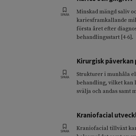
Minskad mängd saliv oc
SPARA
kariesframkallande mikr
första året efter diagno
behandlingsstart [4-6].
Kirurgisk påverkan
Strukturer i munhåla e
SPARA
behandling, vilket kan l
svälja och andas samt 
Kraniofacial utvec
Kraniofacial tillväxt k
SPARA