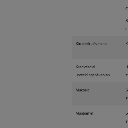
P
c
S
s
Kirurgisk påverkan
K
Kraniofacial
U
utvecklingspåverkan
s
Mukosit
S
s
Muntorrhet
S
s