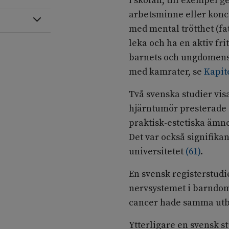
i skolan, till exempel
arbetsminne eller konce
Expandera
med mental trötthet (fat
leka och ha en aktiv fr
barnets och ungdomens 
med kamrater, se
Kapit
Två svenska studier vi
hjärntumör presterade s
praktisk-estetiska äm
Det var också signifikan
universitetet
(
61
)
.
En svensk registerstudi
nervsystemet i barndo
cancer hade samma utb
Ytterligare en svensk 