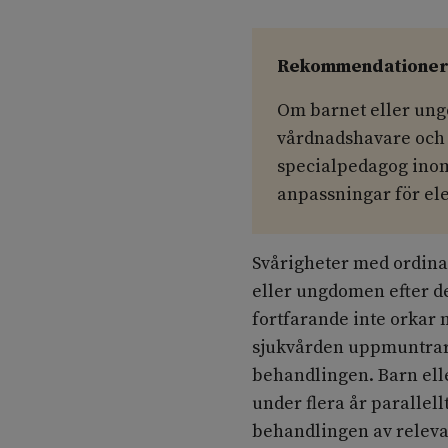
Rekommendatione
Om barnet eller ungd
vårdnadshavare och 
specialpedagog ino
anpassningar för el
Svårigheter med ordina
eller ungdomen efter d
fortfarande inte orkar m
sjukvården uppmuntrar 
behandlingen. Barn el
under flera år parallel
behandlingen av releva