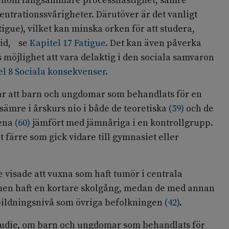
 genom långsammare processhastighet, sämre
ntrationssvårigheter. Därutöver är det vanligt
igue), vilket kan minska orken för att studera,
itid, se
Kapitel 17 Fatigue
. Det kan även påverka
möjlighet att vara delaktig i den sociala samvaron
el 8 Sociala konsekvenser
.
sar att barn och ungdomar som behandlats för en
ämre i årskurs nio i både de teoretiska
(
59
)
och de
nena
(
60
)
jämfört med jämnåriga i en kontrollgrupp.
t färre som gick vidare till gymnasiet eller
e visade att vuxna som haft tumör i centrala
men haft en kortare skolgång, medan de med annan
ildningsnivå som övriga befolkningen
(
42
)
.
studie, om barn och ungdomar som behandlats för