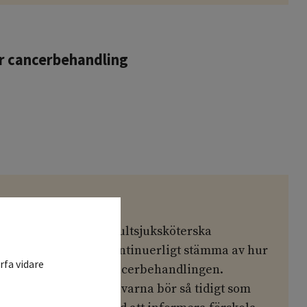
er cancerbehandling
r
n, i första hand konsultsjuksköterska
jukhuslärare, bör kontinuerligt stämma av hur
rfa vidare
ola fungerar under cancerbehandlingen.
omen och vårdnadshavarna bör så tidigt som