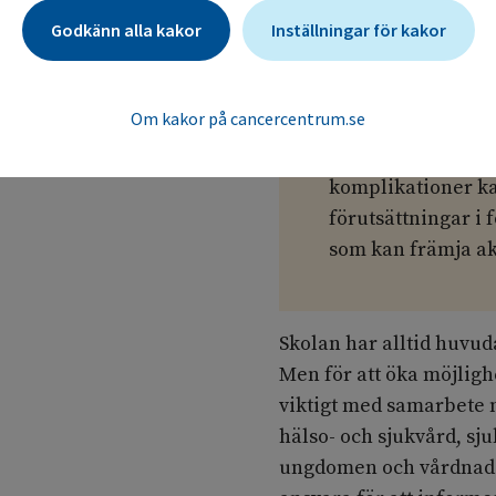
möjligt efter diag
Godkänn alla kakor
Inställningar för kakor
eller skola och in
skola och hälso- o
Relevant professio
Om kakor på cancercentrum.se
tillsammans med s
skolan om hur sju
komplikationer k
förutsättningar i 
som kan främja akt
Skolan har alltid huvu
Men för att öka möjlighe
viktigt med samarbete 
hälso- och sjukvård, sj
ungdomen och vårdnadsh