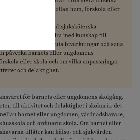
nos erbjudas hjälp med att informera förskola
itiera ett samarbete mellan hem, förskola eller
ch sjukvård.
n, i första hand konsultsjuksköterska
jukhuslärare, bör bidra med kunskap till
kdom, behandling, akuta biverkningar och sena
an påverka barnets eller ungdomens
förskola eller skola och om vilka anpassningar
ivitet och delaktighet.
dansvaret för barnets eller ungdomens skolgång.
ten till aktivitet och delaktighet i skolan är det
mellan barnet eller ungdomen, vårdnadshavare,
ukhusskola och ordinarie skola. Om barnet eller
avarna tillåter kan hälso- och sjukvården