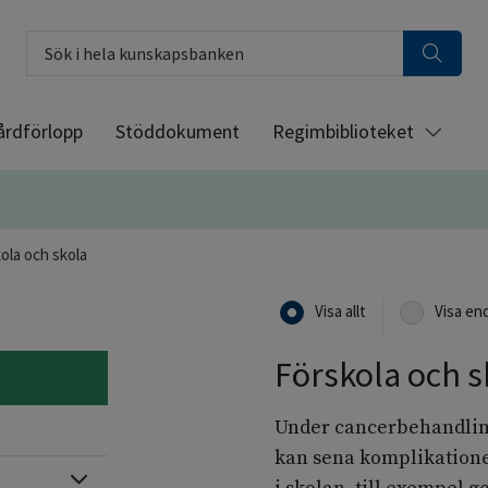
Sök i hela kunskapsbanken
årdförlopp
Stöddokument
Regimbiblioteket
ola och skola
Visa allt
Visa en
Förskola och s
Under cancerbehandlin
kan sena komplikation
Expandera