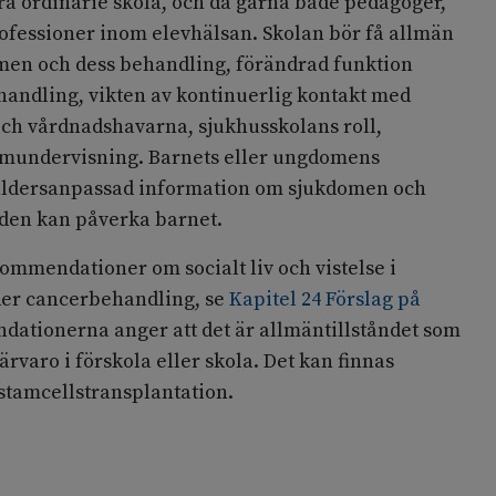
ra ordinarie skola, och då gärna både pedagoger,
rofessioner inom elevhälsan. Skolan bör få allmän
en och dess behandling, förändrad funktion
handling, vikten av kontinuerlig kontakt med
h vårdnadshavarna, sjukhusskolans roll,
mundervisning. Barnets eller ungdomens
 åldersanpassad information om sjukdomen och
den kan påverka barnet.
kommendationer om socialt liv och vistelse i
nder cancerbehandling, se
Kapitel 24 Förslag på
ationerna anger att det är allmäntillståndet som
ärvaro i förskola eller skola. Det kan finnas
 stamcellstransplantation.