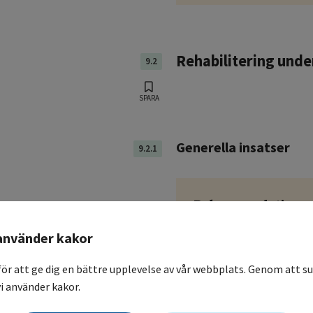
Rehabilitering und
9.2
SPARA
Generella insatser
9.2.1
Rekommendatione
Relevant professio
använder kakor
tillsammans med s
för att ge dig en bättre upplevelse av vår webbplats. Genom att su
förskola eller sk
i använder kakor.
Barnet eller ungd