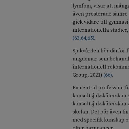
lymfom, visar att många 
även presterade sämre i
gick vidare till gymnas
internationella studier
(
63
,
64
,
65
)
.
Sjukvården bör därför f
ungdomar som behandlas
internationell rekomme
Group, 2021)
(
66
)
.
En central profession f
konsultsjuksköterskan s
konsultsjuksköterskans 
skolan. Det bör även f
med specifik kunskap o
efter barncancer.