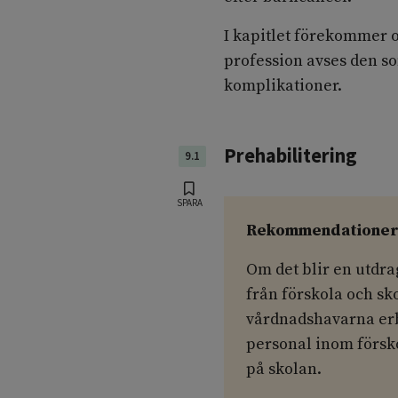
I kapitlet förekommer 
profession avses den 
komplikationer.
Prehabilitering
9.1
SPARA
Rekommendatione
Om det blir en utdra
från förskola och s
vårdnadshavarna erbj
personal inom försko
på skolan.