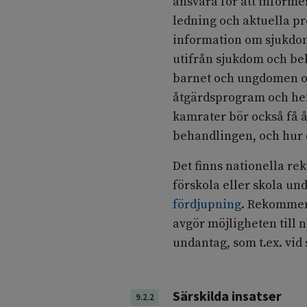
ansvara för att informe
ledning och aktuella p
information om sjukdom
utifrån sjukdom och be
barnet och ungdomen oc
åtgärdsprogram och he
kamrater bör också få
behandlingen, och hur 
Det finns nationella re
förskola eller skola u
fördjupning
. Rekommend
avgör möjligheten till n
undantag, som t.ex. vid
Särskilda insatser
9.2.2