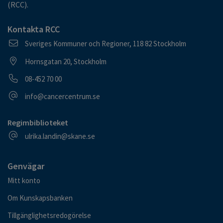
(RCC).
Kontakta RCC
Postadress
Sveriges Kommuner och Regioner, 118 82 Stockholm
Besöksadress
Hornsgatan 20, Stockholm
Telefonnummer
08-452 70 00
E-postadress
info@cancercentrum.se
Regimbiblioteket
E-postadress
ulrika.landin@skane.se
Genvägar
Mitt konto
Om Kunskapsbanken
Tillgänglighetsredogörelse