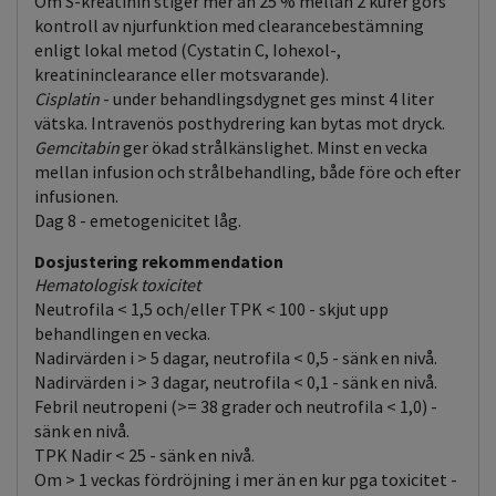
Om S-kreatinin stiger mer än 25 % mellan 2 kurer görs
kontroll av njurfunktion med clearancebestämning
enligt lokal metod (Cystatin C, Iohexol-,
kreatininclearance eller motsvarande).
Cisplatin
- under behandlingsdygnet ges minst 4 liter
vätska. Intravenös posthydrering kan bytas mot dryck.
Gemcitabin
ger ökad strålkänslighet. Minst en vecka
mellan infusion och strålbehandling, både före och efter
infusionen.
Dag 8 - emetogenicitet låg.
Dosjustering rekommendation
Hematologisk toxicitet
Neutrofila < 1,5 och/eller TPK < 100 - skjut upp
behandlingen en vecka.
Nadirvärden i > 5 dagar, neutrofila < 0,5 - sänk en nivå.
Nadirvärden i > 3 dagar, neutrofila < 0,1 - sänk en nivå.
Febril neutropeni (>= 38 grader och neutrofila < 1,0) -
sänk en nivå.
TPK Nadir < 25 - sänk en nivå.
Om > 1 veckas fördröjning i mer än en kur pga toxicitet -