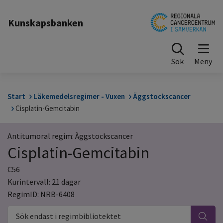
Till sidinnehåll
Kunskapsbanken
Sök
Start
Läkemedelsregimer - Vuxen
Äggstockscancer
Cisplatin-Gemcitabin
Antitumoral regim: Äggstockscancer
Cisplatin-Gemcitabin
C56
Kurintervall: 21 dagar
RegimID: NRB-6408
Sök endast i regimbibliotektet