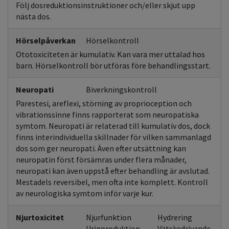
Följ dosreduktionsinstruktioner och/eller skjut upp
nästa dos.
Hörselpåverkan
Hörselkontroll
Ototoxiciteten är kumulativ. Kan vara mer uttalad hos
barn. Hörselkontroll bör utföras före behandlingsstart.
Neuropati
Biverkningskontroll
Parestesi, areflexi, störning av proprioception och
vibrationssinne finns rapporterat som neuropatiska
symtom. Neuropati är relaterad till kumulativ dos, dock
finns interindividuella skillnader för vilken sammanlagd
dos som ger neuropati. Även efter utsättning kan
neuropatin först försämras under flera månader,
neuropati kan även uppstå efter behandling är avslutad.
Mestadels reversibel, men ofta inte komplett. Kontroll
av neurologiska symtom inför varje kur.
Njurtoxicitet
Njurfunktion
Hydrering
Urinproduktion
Vätskedrivande