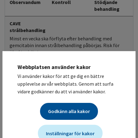
Observandum
Kontroll
Stödjande
behandling
CAVE
strålbehandling
Minst en vecka ska förflyta efter behandling med
gemcitabin innan strålbehandling påbörjas. Risk för
ökad toxicitet.
Webbplatsen använder kakor
Andningsvägar
Monitorering
Pulmonella effekter, ibland allvarliga (lungödem,
Vi använder kakor för att ge dig en bättre
interstitiell pneumonit och akut lungsvikt (ARDS)) har
upplevelse av vår webbplats. Genom att surfa
rapporterats.
vidare godkänner du att vi använder kakor.
Hematologisk
Blodvärden
Enligt lokala
toxicitet
riktlinjer
Godkänn alla kakor
Följ dosreduktionsinstruktioner och/eller skjut upp
nästa dos.
Inställningar för kakor