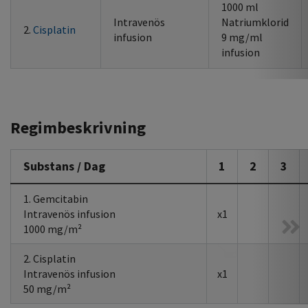
1000 ml
Intravenös
Natriumklorid
2.
Cisplatin
infusion
9 mg/ml
infusion
Regimbeskrivning
Substans / Dag
1
2
3
1. Gemcitabin
Intravenös infusion
x1
1000 mg/m²
2. Cisplatin
Intravenös infusion
x1
50 mg/m²