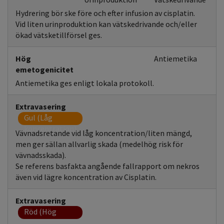
Hydrering bör ske före och efter infusion av cisplatin.
Vid liten urinproduktion kan vätskedrivande och/eller
ökad vätsketillförsel ges.
Hög
Antiemetika
emetogenicitet
Antiemetika ges enligt lokala protokoll.
Extravasering
Gul (Låg
koncentration)
Vävnadsretande vid låg koncentration/liten mängd,
men ger sällan allvarlig skada (medelhög risk för
vävnadsskada).
Se referens basfakta angående fallrapport om nekros
även vid lägre koncentration av Cisplatin.
Extravasering
Röd (Hög
koncentration)