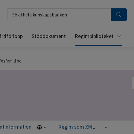
Sök i hela kunskapsbanken
årdförlopp
Stöddokument
Regimbiblioteket
fosfamid po
S
entinformation
Regim som XML