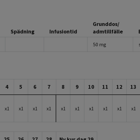
Grunddos/
Spädning
Infusiontid
admtillfälle
50 mg
4
5
6
7
8
9
10
11
12
13
x1
x1
x1
x1
x1
x1
x1
x1
x1
x1
25
26
27
28
Ny kur dag 29