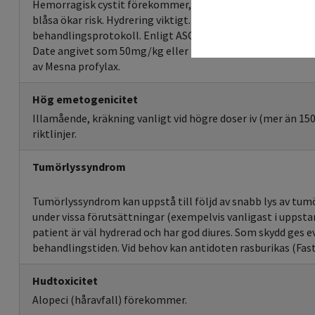
Hemorragisk cystit förekommer, kan bli allvarlig. Dosber
blåsa ökar risk. Hydrering viktigt. Eventuellt Mesna som pr
behandlingsprotokoll. Enligt ASCO ges Mesna endast vid h
Date angivet som 50mg/kg eller 2g/m2. Barn har angett d
av Mesna profylax.
Hög emetogenicitet
Illamående, kräkning vanligt vid högre doser iv (mer än 15
riktlinjer.
Tumörlyssyndrom
Tumörlyssyndrom kan uppstå till följd av snabb lys av tumö
under vissa förutsättningar (exempelvis vanligast i uppsta
patient är väl hydrerad och har god diures. Som skydd ges e
behandlingstiden. Vid behov kan antidoten rasburikas (Fast
Hudtoxicitet
Alopeci (håravfall) förekommer.