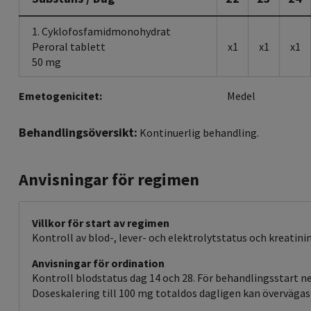
1. Cyklofosfamidmonohydrat
Peroral tablett
x1
x1
x1
50 mg
Emetogenicitet:
Medel
Behandlingsöversikt:
Kontinuerlig behandling.
Anvisningar för regimen
Villkor för start av regimen
Kontroll av blod-, lever- och elektrolytstatus och kreatinin
Anvisningar för ordination
Kontroll blodstatus dag 14 och 28. För behandlingsstart neu
Doseskalering till 100 mg totaldos dagligen kan övervägas 