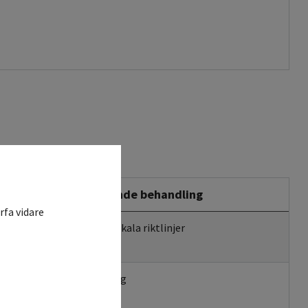
Stödjande behandling
rfa vidare
Enligt lokala riktlinjer
Hydrering
Mesna