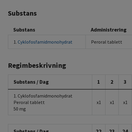
Substans
Substans
Administrering
1.
Cyklofosfamidmonohydrat
Peroral tablett
Regimbeskrivning
Substans / Dag
1
2
3
1. Cyklofosfamidmonohydrat
Peroral tablett
x1
x1
x1
50 mg
Substans / Dag
22
23
24