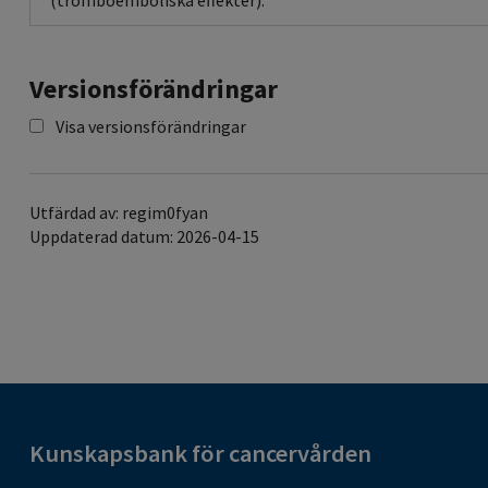
(tromboemboliska effekter).
Versionsförändringar
Visa versionsförändringar
Utfärdad av: regim0fyan
Uppdaterad datum: 2026-04-15
Kunskapsbank för cancervården