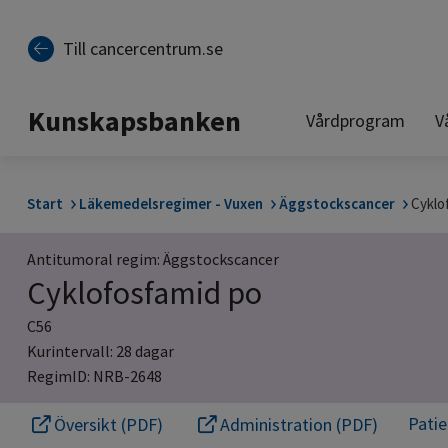
Till sidinnehåll
Till cancercentrum.se
Kunskapsbanken
Vårdprogram
V
Start
Läkemedelsregimer - Vuxen
Äggstockscancer
Cyklo
Antitumoral regim: Äggstockscancer
Cyklofosfamid po
C56
Kurintervall: 28 dagar
RegimID: NRB-2648
Pati
Översikt (PDF)
Administration (PDF)