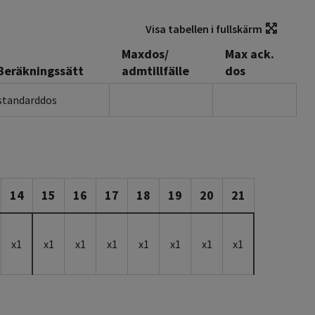
Visa tabellen i fullskärm
Maxdos/
Max ack.
Beräkningssätt
admtillfälle
dos
standarddos
14
15
16
17
18
19
20
21
x1
x1
x1
x1
x1
x1
x1
x1