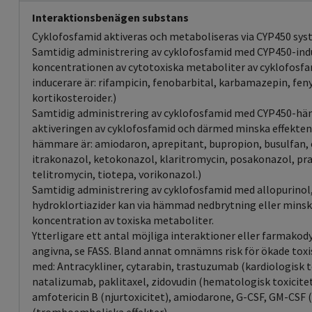
Interaktionsbenägen substans
Cyklofosfamid aktiveras och metaboliseras via CYP450 sys
Samtidig administrering av cyklofosfamid med CYP450-ind
koncentrationen av cytotoxiska metaboliter av cyklofosf
inducerare är: rifampicin, fenobarbital, karbamazepin, fen
kortikosteroider.)
Samtidig administrering av cyklofosfamid med CYP450-h
aktiveringen av cyklofosfamid och därmed minska effekte
hämmare är: amiodaron, aprepitant, bupropion, busulfan, c
itrakonazol, ketokonazol, klaritromycin, posakonazol, pra
telitromycin, tiotepa, vorikonazol.)
Samtidig administrering av cyklofosfamid med allopurinol,
hydroklortiazider kan via hämmad nedbrytning eller minsk
koncentration av toxiska metaboliter.
Ytterligare ett antal möjliga interaktioner eller farmakod
angivna, se FASS. Bland annat omnämns risk för ökade toxi
med: Antracykliner, cytarabin, trastuzumab (kardiologisk 
natalizumab, paklitaxel, zidovudin (hematologisk toxicitet)
amfotericin B (njurtoxicitet), amiodarone, G-CSF, GM-CSF 