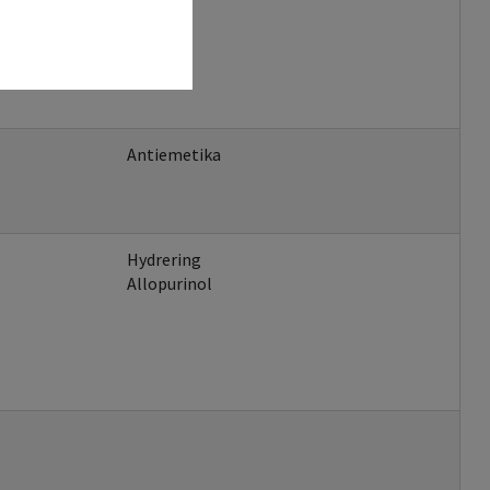
Antiemetika
Hydrering
Allopurinol