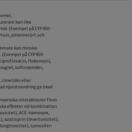
temet.
ucerare kan öka
amid. (Exempel på CYP450-
ytoin, johannesört och
ämmare kan minska
n. (Exempel på CYP450-
iprofloxacin, flukonazol,
sugrel, sulfonamider,
 cimetidin eller
ad njurutsöndring ge ökad
ynamiska interaktioner finns
ska effekter vid kombination
toxicitet), ACE-hämmare,
, azatioprin (levertoxicitet),
(lungtoxicitet), tamoxifen