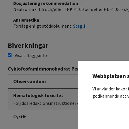
Dosjustering rekommendation
Neutrofila < 1,5 och/eller TPK < 100 och/eller Hb < 100 - s
Antiemetika
Förslag enligt stöddokument:
Steg 1
Biverkningar
Visa tilläggsinfo
Cyklofosfamidmonohydrat Peroral tablett
Webbplatsen 
Observandum
Vi använder kakor 
Hematologisk toxicitet
godkänner du att v
Följ dosreduktionsinstruktioner och/eller skjut upp nästa 
Cystit