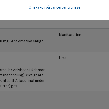
oende. Strålbehandling mot
ofylax, följ vårdprogram eller
Om kakor på cancercentrum.se
ögdos cyklofosfamid, i Up to
oser över 1 g/m2 som behov
Monitorering
00 mg). Antiemetika enligt
Urat
rceller vid vissa sjukdomar
rtsbehandling). Viktigt att
ventuellt Allopurinol under
urtec) ges.