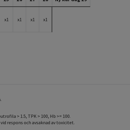
x1
x1
x1
x1
.
trofila > 1.5, TPK > 100, Hb >= 100.
vid respons och avsaknad av toxicitet.