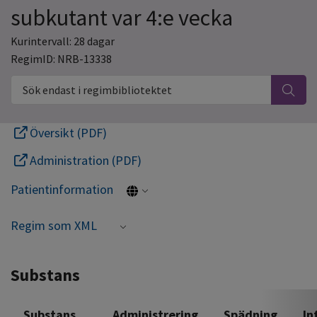
subkutant var 4:e vecka
Kurintervall: 28 dagar
RegimID: NRB-13338
Sök endast i regimbibliotektet
Översikt (PDF)
Administration (PDF)
Patientinformation
Regim som XML
Substans
Substans
Administrering
Spädning
In