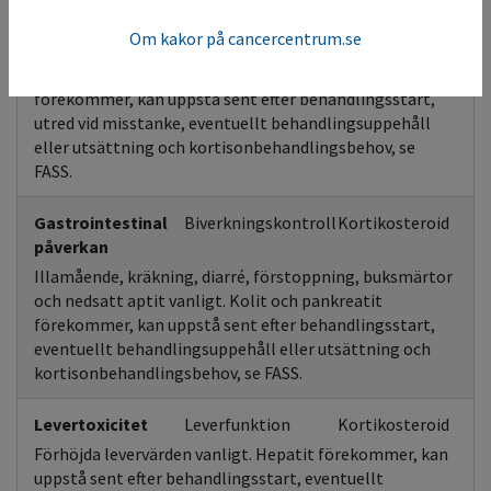
Andningsvägar
Biverkningskontroll
Kortikosteroid
Om kakor på cancercentrum.se
Andnöd och hosta vanligt. Övre luftvägsinfektion och
lunginflammation förekommer. Pneumonit
förekommer, kan uppstå sent efter behandlingsstart,
utred vid misstanke, eventuellt behandlingsuppehåll
eller utsättning och kortisonbehandlingsbehov, se
FASS.
Gastrointestinal
Biverkningskontroll
Kortikosteroid
påverkan
Illamående, kräkning, diarré, förstoppning, buksmärtor
och nedsatt aptit vanligt. Kolit och pankreatit
förekommer, kan uppstå sent efter behandlingsstart,
eventuellt behandlingsuppehåll eller utsättning och
kortisonbehandlingsbehov, se FASS.
Levertoxicitet
Leverfunktion
Kortikosteroid
Förhöjda levervärden vanligt. Hepatit förekommer, kan
uppstå sent efter behandlingsstart, eventuellt