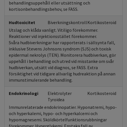
behandlingsuppehåll eller utsättning och
kortisonbehandlingsbehov, se FASS.
Hudtoxicitet
Biverkningskontroll
Kortikosteroid
Utslag och klåda vanligt. Vitiligo förekommer.
Reaktioner vid injektionsstället förekommer.
Svåra hudbiverkningar har rapporterats i sällsynta fall,
inklusive Stevens Johnsons syndrom (SJS) och toxisk
epidermal nekrolys (TEN). Monitorera hudbiverkan, gör
uppehåll i behandling och utred vid misstanke om svår
hudbiverkan, utsätt vid diagnos, se FASS. Extra
försiktighet vid tidigare allvarlig hudreaktion på annan
immunstimulerande behandling.
Endokrinologi
Elektrolyter
Kortikosteroid
Tyroidea
Immunrelaterade endokrinopatier. Hyponatremi, hypo-
och hyperkalemi, hypo- och hyperkalcemi och
hypomagnesemi. Sköldkörtelfunktionsrubbningar
förekommer. Hyperglykemi. Enstaka fall av