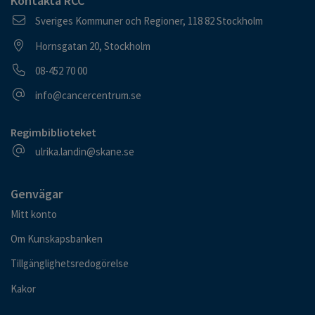
Kontakta RCC
Postadress
Sveriges Kommuner och Regioner, 118 82 Stockholm
Besöksadress
Hornsgatan 20, Stockholm
Telefonnummer
08-452 70 00
E-postadress
info@cancercentrum.se
Regimbiblioteket
E-postadress
ulrika.landin@skane.se
Genvägar
Mitt konto
Om Kunskapsbanken
Tillgänglighetsredogörelse
Kakor