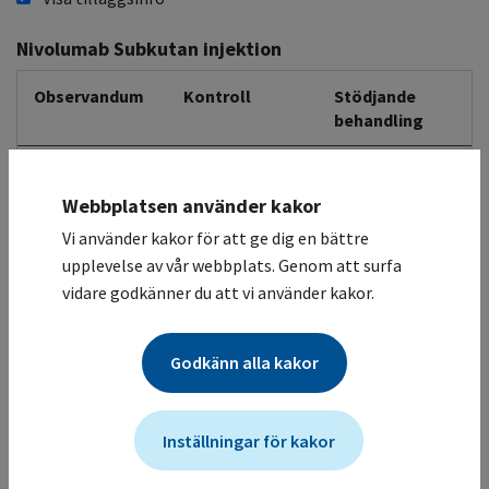
Nivolumab Subkutan injektion
Observandum
Kontroll
Stödjande
behandling
Övrigt
Observera att biverkningar generellt kan uppstå sent,
Webbplatsen använder kakor
även efter behandlingsavslut.
Vi använder kakor för att ge dig en bättre
Eventuellt behov av kortikosteroidbehandling, se FASS.
upplevelse av vår webbplats. Genom att surfa
vidare godkänner du att vi använder kakor.
Akut
Puls
Akutberedskap
infusionsreaktion/anafylaxi
Blodtryck
Infusionsrelaterad reaktion förekommer.
Godkänn alla kakor
Hematologisk
Blodvärden
Enligt lokala
toxicitet
riktlinjer
Inställningar för kakor
Neutropeni.