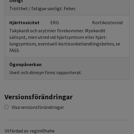
Övrigt
Trötthet / fatigue vanligt. Feber.
Hjärttoxicitet
EKG
Kortikosteroid
Takykardi och arytmier förekommer. Myokardit
sällsynt, men utred vid hjärtsymtom eller hjärt-
lungsymtom, eventuell kortisonbehandlingsbehov, se
FASS.
Ögonpåverkan
Uveit och dimsyn finns rapporterat.
Versionsförändringar
Visa versionsförändringar
Utfärdad av: regim0hahe