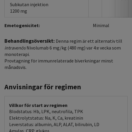
Subkutan injektion
1200 mg
Emetogenicitet:
Minimal
Behandlingsöversikt:
Denna regim är ett alternativ till
intravenös
Nivolumab 6 mg/kg (480 mg) var 4:e vecka som
monoterapi.
Provtagning för immunrelaterade biverkningar minst
månadsvis.
Anvisningar för regimen
Villkor för start av regimen
Blodstatus: Hb, LPK, neutrofila, TPK
Elektrolytstatus: Na, K, Ca, kreatinin
Leverstatus: albumin, ALP, ALAT, bilirubin, LD
Amylas, CRP, glukos