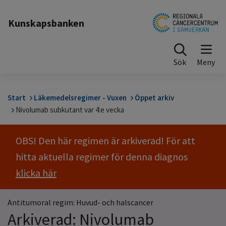
Till sidinnehåll
Kunskapsbanken
Sök
Start
Läkemedelsregimer - Vuxen
Öppet arkiv
Nivolumab subkutant var 4:e vecka
OBS! Den här regimen är arkiverad! För att
hitta aktuella regimer för denna diagnos
klicka här
Antitumoral regim: Huvud- och halscancer
Arkiverad: Nivolumab