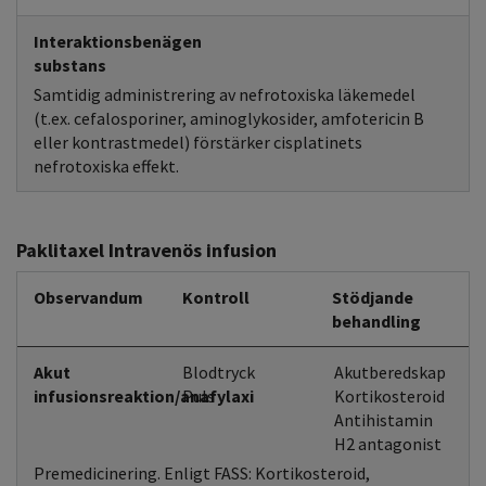
Interaktionsbenägen
substans
Samtidig administrering av nefrotoxiska läkemedel
(t.ex. cefalosporiner, aminoglykosider, amfotericin B
eller kontrastmedel) förstärker cisplatinets
nefrotoxiska effekt.
Paklitaxel Intravenös infusion
Observandum
Kontroll
Stödjande
behandling
Akut
Blodtryck
Akutberedskap
infusionsreaktion/anafylaxi
Puls
Kortikosteroid
Antihistamin
H2 antagonist
Premedicinering. Enligt FASS: Kortikosteroid,