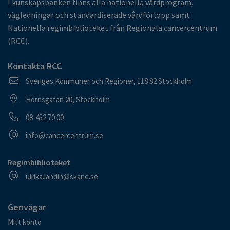
I kunskapsbanken finns alla nationella vårdprogram,
vägledningar och standardiserade vårdförlopp samt
Nationella regimbiblioteket från Regionala cancercentrum
(RCC).
Kontakta RCC
Postadress
Sveriges Kommuner och Regioner, 118 82 Stockholm
Besöksadress
Hornsgatan 20, Stockholm
Telefonnummer
08-452 70 00
E-postadress
info@cancercentrum.se
Regimbiblioteket
E-postadress
ulrika.landin@skane.se
Genvägar
Mitt konto