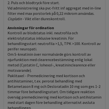
2. Puls och blodtryck före start.
Vid administrering ska pvc-fritt inf aggregat med in-line
filter med max porstorlek på 0,22 mikrom användas.
Cisplatin
- Vikt eller diureskontroll.
Anvisningar för ordination
Kontroll av blodstatus inkl. neutrofila och
elektrolytstatus inklusive kreatinin. För
behandlingsstart neutrofila >1,5, TPK >100. Kontroll av
perifer neuropati.
Om S-kreatinin över normalvärde görs kontroll av
njurfunktion med clearencebestämning enlig lokal
metod (Cystatin C, Iohexol-, kreatininclearence eller
motsvarande).
Paklitaxel - Premedicinering med kortison och
antihistaminer, t.ex. peroral behandling med
Betametason 8 mg och Desloratadin 10 mg som ges 1-2
timmar före behandlingsstart. Om tidigare reaktion
överväg premedicinering med kortison och antihistamin
med start dagen före behandling alternativt avsluta
behandlingen.