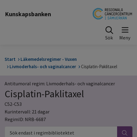
Till sidinnehåll
Kunskapsbanken
Sök
Start
Läkemedelsregimer - Vuxen
Livmoderhals- och vaginalcancer
Cisplatin-Paklitaxel
Antitumoral regim: Livmoderhals- och vaginalcancer
Cisplatin-Paklitaxel
C52-C53
Kurintervall: 21 dagar
RegimID: NRB-6687
Sök endast i regimbibliotektet