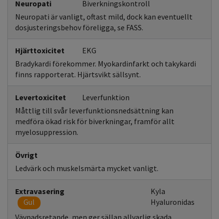
Neuropati
Biverkningskontroll
Neuropati är vanligt, oftast mild, dock kan eventuellt
dosjusteringsbehov föreligga, se FASS.
Hjärttoxicitet
EKG
Bradykardi förekommer. Myokardinfarkt och takykardi
finns rapporterat. Hjärtsvikt sällsynt.
Levertoxicitet
Leverfunktion
Måttlig till svår leverfunktionsnedsättning kan
medföra ökad risk för biverkningar, framför allt
myelosuppression.
Övrigt
Ledvärk och muskelsmärta mycket vanligt.
Extravasering
Kyla
Gul
Hyaluronidas
Vävnadsretande, men ger sällan allvarlig skada