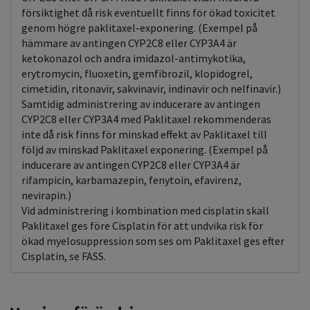
försiktighet då risk eventuellt finns för ökad toxicitet
genom högre paklitaxel-exponering. (Exempel på
hämmare av antingen CYP2C8 eller CYP3A4 är
ketokonazol och andra imidazol-antimykotika,
erytromycin, fluoxetin, gemfibrozil, klopidogrel,
cimetidin, ritonavir, sakvinavir, indinavir och nelfinavir.)
Samtidig administrering av inducerare av antingen
CYP2C8 eller CYP3A4 med Paklitaxel rekommenderas
inte då risk finns för minskad effekt av Paklitaxel till
följd av minskad Paklitaxel exponering. (Exempel på
inducerare av antingen CYP2C8 eller CYP3A4 är
rifampicin, karbamazepin, fenytoin, efavirenz,
nevirapin.)
Vid administrering i kombination med cisplatin skall
Paklitaxel ges före Cisplatin för att undvika risk för
ökad myelosuppression som ses om Paklitaxel ges efter
Cisplatin, se FASS.