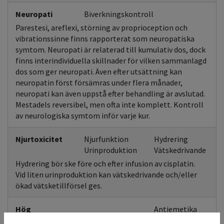
Neuropati
Biverkningskontroll
Parestesi, areflexi, störning av proprioception och
vibrationssinne finns rapporterat som neuropatiska
symtom. Neuropati är relaterad till kumulativ dos, dock
finns interindividuella skillnader för vilken sammanlagd
dos som ger neuropati. Även efter utsättning kan
neuropatin först försämras under flera månader,
neuropati kan även uppstå efter behandling är avslutad.
Mestadels reversibel, men ofta inte komplett. Kontroll
av neurologiska symtom inför varje kur.
Njurtoxicitet
Njurfunktion
Hydrering
Urinproduktion
Vätskedrivande
Hydrering bör ske före och efter infusion av cisplatin.
Vid liten urinproduktion kan vätskedrivande och/eller
ökad vätsketillförsel ges.
Hög
Antiemetika
emetogenicitet