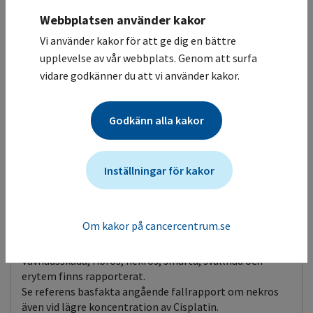
Antiemetika ges enligt lokala protokoll.
Webbplatsen använder kakor
Vi använder kakor för att ge dig en bättre
Extravasering
upplevelse av vår webbplats. Genom att surfa
Gul (Låg
vidare godkänner du att vi använder kakor.
koncentration)
Vävnadsretande vid låg koncentration/liten mängd,
men ger sällan allvarlig skada (medelhög risk för
vävnadsskada).
Godkänn alla kakor
Se referens basfakta angående fallrapport om nekros
även vid lägre koncentration av Cisplatin.
Inställningar för kakor
Extravasering
Röd (Hög
koncentration)
Vävnadstoxisk vid hög koncentration (eller stor mängd)
Om kakor på cancercentrum.se
(>0,4 mg/ml) -risk för nekros (hög risk för
vävnadsskada).
Vävnadsskada, fibros, nekros, smärta, svullnad och
erytem finns rapporterat.
Se referens basfakta angående fallrapport om nekros
även vid lägre koncentration av Cisplatin.