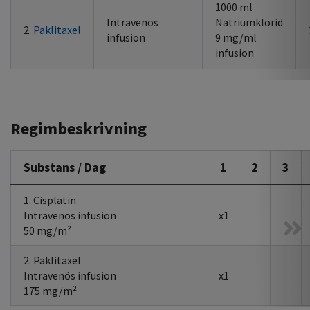
1000 ml
Intravenös
Natriumklorid
2.
Paklitaxel
infusion
9 mg/ml
infusion
Regimbeskrivning
Substans / Dag
1
2
3
1. Cisplatin
Intravenös infusion
x1
50 mg/m²
2. Paklitaxel
Intravenös infusion
x1
175 mg/m²