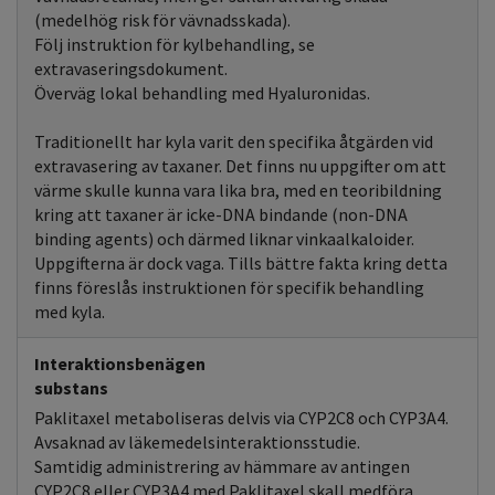
(medelhög risk för vävnadsskada).
Följ instruktion för kylbehandling, se
extravaseringsdokument.
Överväg lokal behandling med Hyaluronidas.
Traditionellt har kyla varit den specifika åtgärden vid
extravasering av taxaner. Det finns nu uppgifter om att
värme skulle kunna vara lika bra, med en teoribildning
kring att taxaner är icke-DNA bindande (non-DNA
binding agents) och därmed liknar vinkaalkaloider.
Uppgifterna är dock vaga. Tills bättre fakta kring detta
finns föreslås instruktionen för specifik behandling
med kyla.
Interaktionsbenägen
substans
Paklitaxel metaboliseras delvis via CYP2C8 och CYP3A4.
Avsaknad av läkemedelsinteraktionsstudie.
Samtidig administrering av hämmare av antingen
CYP2C8 eller CYP3A4 med Paklitaxel skall medföra