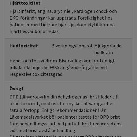
Hjärttoxicitet
Hjärtinfarkt, angina, arytmier, kardiogen chock och
EKG-förändringar kan uppträda. Försiktighet hos
patienter med tidigare hjärtsjukdom. Nytillkomna
hjärtbesvär bör utredas.
Hudtoxicitet
Biverkningskontroll
Mjukgörande
hudkräm
Hand- och fotsyndrom. Biverkningskontroll enligt
lokala riktlinjer. Se FASS angående åtgärder vid
respektive toxicitetsgrad.
Övrigt
DPD (dihydropyrimidin dehydrogenas) brist leder till
ökad toxicitet, med risk för mycket allvarliga eller
fatala förlopp. Enligt rekommendationer från
Läkemedelsverket bör patienter testas för DPD brist
före behandlingsstart. Vid partiell brist reducerad dos,
vid total brist avstå behandling.