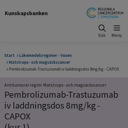
Till sidinnehåll
Kunskapsbanken
Sök
Start
Läkemedelsregimer - Vuxen
Matstrups- och magsäckscancer
Pembrolizumab-Trastuzumab iv laddningsdos 8mg/kg - CAPOX
Antitumoral regim: Matstrups- och magsäckscancer
Pembrolizumab-Trastuzumab
iv laddningsdos 8mg/kg -
CAPOX
(kur 1)