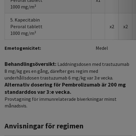
Peroral tablett
x1
1000 mg/m²
5. Kapecitabin
Peroral tablett
x2
x2
1000 mg/m²
Emetogenicitet:
Medel
Behandlingsöversikt:
Laddningsdosen med trastuzumab
8 mg/kg ges en gång, därefter ges regim med
underhållsdosen trastuzumab 6 mg/kg var 3:e vecka.
Alternativ dosering för Pembrolizumab är 200 mg
standarddos var 3:e vecka.
Provtagning för immunrelaterade biverkningar minst
månadsvis.
Anvisningar för regimen