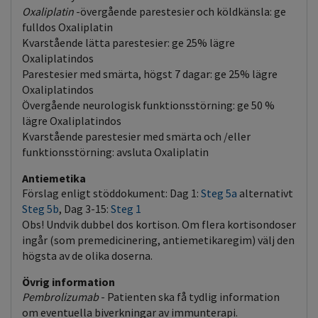
Oxaliplatin
-övergående parestesier och köldkänsla: ge
fulldos Oxaliplatin
Kvarstående lätta parestesier: ge 25% lägre
Oxaliplatindos
Parestesier med smärta, högst 7 dagar: ge 25% lägre
Oxaliplatindos
Övergående neurologisk funktionsstörning: ge 50 %
lägre Oxaliplatindos
Kvarstående parestesier med smärta och /eller
funktionsstörning: avsluta Oxaliplatin
Antiemetika
Förslag enligt stöddokument: Dag 1:
Steg 5a
alternativt
Steg 5b
, Dag 3-15:
Steg 1
Obs! Undvik dubbel dos kortison. Om flera kortisondoser
ingår (som premedicinering, antiemetikaregim) välj den
högsta av de olika doserna.
Övrig information
Pembrolizumab
- Patienten ska få tydlig information
om eventuella biverkningar av immunterapi.