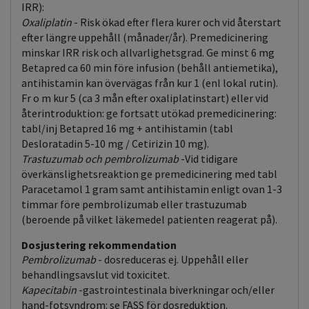
IRR):
Oxaliplatin
- Risk ökad efter flera kurer och vid återstart
efter längre uppehåll (månader/år). Premedicinering
minskar IRR risk och allvarlighetsgrad. Ge minst 6 mg
Betapred ca 60 min före infusion (behåll antiemetika),
antihistamin kan övervägas från kur 1 (enl lokal rutin).
Fr o m kur 5 (ca 3 mån efter oxaliplatinstart) eller vid
återintroduktion: ge fortsatt utökad premedicinering:
tabl/inj Betapred 16 mg + antihistamin (tabl
Desloratadin 5-10 mg / Cetirizin 10 mg).
Trastuzumab och pembrolizumab
-Vid tidigare
överkänslighetsreaktion ge premedicinering med tabl
Paracetamol 1 gram samt antihistamin enligt ovan 1-3
timmar före pembrolizumab eller trastuzumab
(beroende på vilket läkemedel patienten reagerat på).
Dosjustering rekommendation
Pembrolizumab
- dosreduceras ej. Uppehåll eller
behandlingsavslut vid toxicitet.
Kapecitabin
-gastrointestinala biverkningar och/eller
hand-fotsyndrom: se FASS för dosreduktion.