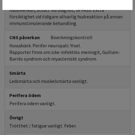
uppehåll i behandling och utred vid misstanke om svår
hudbiverkan, utsätt vid diagnos, se FASS. Extra
försiktighet vid tidigare allvarlig hudreaktion på annan
immunstimulerande behandling.
CNS påverkan
Biverkningskontroll
Huvudvärk. Perifer neuropati. Yrsel.
Rapporter finns om icke-infektiös meningit, Guillain-
Barrés syndrom och myasteniskt syndrom.
Smärta
Ledsmärta och muskelsmärta vanligt.
Perifera ödem
Perifera ödem vanligt.
Övrigt
Trötthet / fatigue vanligt. Feber.