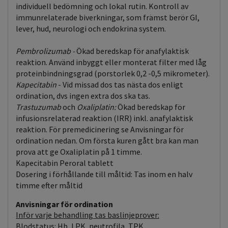
individuell bedömning och lokal rutin. Kontroll av
immunrelaterade biverkningar, som främst berör GI,
lever, hud, neurologi och endokrina system.
Pembrolizumab -
Ökad beredskap för anafylaktisk
reaktion. Använd inbyggt eller monterat filter med låg
proteinbindningsgrad (porstorlek 0,2 -0,5 mikrometer).
Kapecitabin
- Vid missad dos tas nästa dos enligt
ordination, dvs ingen extra dos ska tas.
Trastuzumab
och
Oxaliplatin:
Ökad beredskap för
infusionsrelaterad reaktion (IRR) inkl. anafylaktisk
reaktion. För premedicinering se Anvisningar för
ordination nedan. Om första kuren gått bra kan man
prova att ge Oxaliplatin på 1 timme.
Kapecitabin Peroral tablett
Dosering i förhållande till måltid: Tas inom en halv
timme efter måltid
Anvisningar för ordination
Inför varje behandling tas baslinjeprover:
Blodstatus: Hb, LPK, neutrofila, TPK