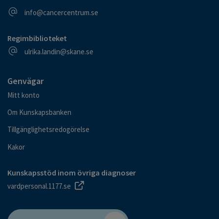
E-postadress
info@cancercentrum.se
Regimbiblioteket
E-postadress
ulrika.landin@skane.se
Genvägar
Mitt konto
Om Kunskapsbanken
Tillgänglighetsredogörelse
Kakor
Kunskapsstöd inom övriga diagnoser
vardpersonal.1177.se