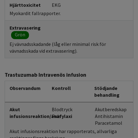
Hjärttoxicitet
EKG
Myokardit fallrapporter.
Extravasering
Grön
Ej vävnadsskadande (låg eller minimal risk för
vävnadsskada vid extravasering).
Trastuzumab Intravenös infusion
Observandum
Kontroll
Stödjande
behandling
Akut
Blodtryck
Akutberedskap
infusionsreaktion/anafylaxi
Puls
Antihistamin
Paracetamol
Akut infusionsreaktion har rapporterats, allvarliga