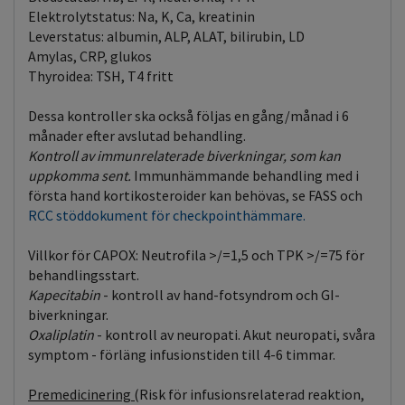
Elektrolytstatus: Na, K, Ca, kreatinin
Leverstatus: albumin, ALP, ALAT, bilirubin, LD
Amylas, CRP, glukos
Thyroidea: TSH, T4 fritt
Dessa kontroller ska också följas en gång/månad i 6
månader efter avslutad behandling.
Kontroll av immunrelaterade biverkningar, som kan
uppkomma sent.
Immunhämmande behandling med i
första hand kortikosteroider kan behövas, se FASS och
RCC stöddokument för checkpointhämmare.
Villkor för CAPOX: Neutrofila >/=1,5 och TPK >/=75 för
behandlingsstart.
Kapecitabin
- kontroll av hand-fotsyndrom och GI-
biverkningar.
Oxaliplatin
- kontroll av neuropati. Akut neuropati, svåra
symptom - förläng infusionstiden till 4-6 timmar.
Premedicinering (
Risk för infusionsrelaterad reaktion,