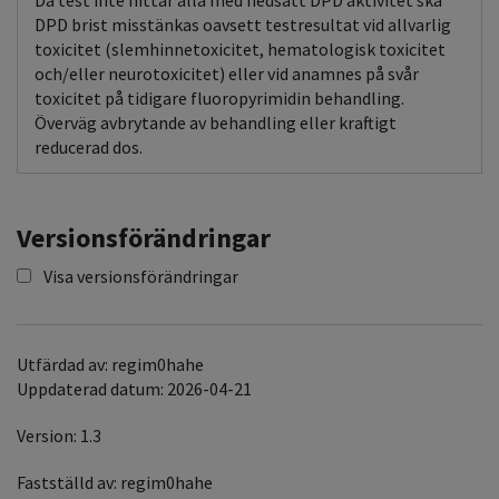
Då test inte hittar alla med nedsatt DPD aktivitet ska
DPD brist misstänkas oavsett testresultat vid allvarlig
toxicitet (slemhinnetoxicitet, hematologisk toxicitet
och/eller neurotoxicitet) eller vid anamnes på svår
toxicitet på tidigare fluoropyrimidin behandling.
Överväg avbrytande av behandling eller kraftigt
reducerad dos.
Versionsförändringar
Visa versionsförändringar
Utfärdad av: regim0hahe
Uppdaterad datum: 2026-04-21
Version: 1.3
Fastställd av: regim0hahe