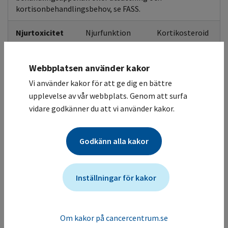
kortisonbehandlingsbehov, se FASS.
Njurtoxicitet
Njurfunktion
Kortikosteroid
Nefrit har rapporterats i enstaka fall, följ njurfunktion.
Eventuellt kortikosteroidbehandling, se FASS.
Webbplatsen använder kakor
Endokrinologi
Elektrolyter
Kortikosteroid
Vi använder kakor för att ge dig en bättre
Tyroidea
upplevelse av vår webbplats. Genom att surfa
Immunrelaterade endokrinopatier. Hyponatremi, hypo-
vidare godkänner du att vi använder kakor.
och hyperkalemi, hypo- och hyperkalcemi och
hypomagnesemi. Sköldkörtelfunktionsrubbningar
förekommer. Hyperglykemi. Enstaka fall av
Godkänn alla kakor
binjurebarksvikt, diabetes och hypofysit.
Hudtoxicitet
Biverkningskontroll
Inställningar för kakor
Utslag och klåda vanligt. Vitiligo förekommer.
Svåra hudbiverkningar har rapporterats i sällsynta fall,
inklusive Stevens Johnsons syndrom (SJS) och toxisk
Om kakor på cancercentrum.se
epidermal nekrolys (TEN). Monitorera hudbiverkan, gör