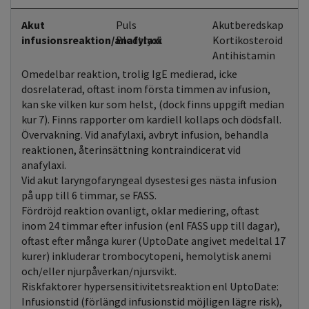
Akut
Puls
Akutberedskap
infusionsreaktion/anafylaxi
Blodtryck
Kortikosteroid
Antihistamin
Omedelbar reaktion, trolig IgE medierad, icke
dosrelaterad, oftast inom första timmen av infusion,
kan ske vilken kur som helst, (dock finns uppgift median
kur 7). Finns rapporter om kardiell kollaps och dödsfall.
Övervakning. Vid anafylaxi, avbryt infusion, behandla
reaktionen, återinsättning kontraindicerat vid
anafylaxi.
Vid akut laryngofaryngeal dysestesi ges nästa infusion
på upp till 6 timmar, se FASS.
Fördröjd reaktion ovanligt, oklar mediering, oftast
inom 24 timmar efter infusion (enl FASS upp till dagar),
oftast efter många kurer (UptoDate angivet medeltal 17
kurer) inkluderar trombocytopeni, hemolytisk anemi
och/eller njurpåverkan/njursvikt.
Riskfaktorer hypersensitivitetsreaktion enl UptoDate:
Infusionstid (förlängd infusionstid möjligen lägre risk),