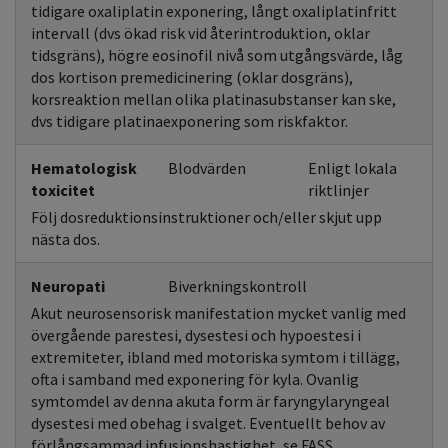
tidigare oxaliplatin exponering, långt oxaliplatinfritt
intervall (dvs ökad risk vid återintroduktion, oklar
tidsgräns), högre eosinofil nivå som utgångsvärde, låg
dos kortison premedicinering (oklar dosgräns),
korsreaktion mellan olika platinasubstanser kan ske,
dvs tidigare platinaexponering som riskfaktor.
Hematologisk
Blodvärden
Enligt lokala
toxicitet
riktlinjer
Följ dosreduktionsinstruktioner och/eller skjut upp
nästa dos.
Neuropati
Biverkningskontroll
Akut neurosensorisk manifestation mycket vanlig med
övergående parestesi, dysestesi och hypoestesi i
extremiteter, ibland med motoriska symtom i tillägg,
ofta i samband med exponering för kyla. Ovanlig
symtomdel av denna akuta form är faryngylaryngeal
dysestesi med obehag i svalget. Eventuellt behov av
förlångsammad infusionshastighet, se FASS.