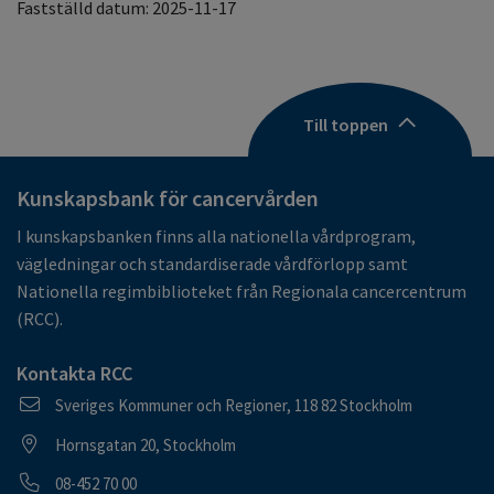
Fastställd datum: 2025-11-17
Till toppen
Kunskapsbank för cancervården
I kunskapsbanken finns alla nationella vårdprogram,
vägledningar och standardiserade vårdförlopp samt
Nationella regimbiblioteket från Regionala cancercentrum
(RCC).
Kontakta RCC
Postadress
Sveriges Kommuner och Regioner, 118 82 Stockholm
Besöksadress
Hornsgatan 20, Stockholm
Telefonnummer
08-452 70 00