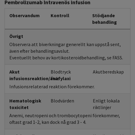
Pembrolizumab Intravenös infusion
Observandum
Kontroll
Stödjande
behandling
Övrigt
Observera att biverkningar generellt kan uppstå sent,
även efter behandlingsavslut.
Eventuellt behov av kortikosteroidbehandling, se FASS.
Akut
Blodtryck
Akutberedskap
infusionsreaktion/anafylaxi
Puls
Infusionsrelaterad reaktion förekommer.
Hematologisk
Blodvärden
Enligt lokala
toxicitet
riktlinjer
Anemi, neutropeni och trombocytopeni förekommer,
oftast grad 1-2, kan dock nå grad 3 - 4.