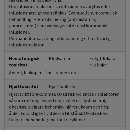
reaktioner finns beskrivna.
Om infusionsreaktion ska infusionen avbrytas eller
infusionshastigheten sänkas. Eventuellt symtomatisk
behandling. Premedicinering (antihistamin,
paracetamol) kan övervägas inför nästkommande
infusioner.
Permanent utsättning av behandling efter allvarlig
infusionsreaktion.
Hematologisk
Blodvärden
Enligt lokala
toxicitet
riktlinjer
Anemi, leukopeni finns rapporterat.
Hjärttoxicitet
Hjärtfunktion
Hjärtsvikt förekommer. Ökad risk vid andra riskfaktorer
så som rökning, hypertoni, diabetes, dyslipidemi,
obesitas, tidigare ischemisk hjärtsjukdom och hög
ålder. Försiktighet vid dessa tillstånd. Ökad risk vid
tidigare behandling med antracykliner.