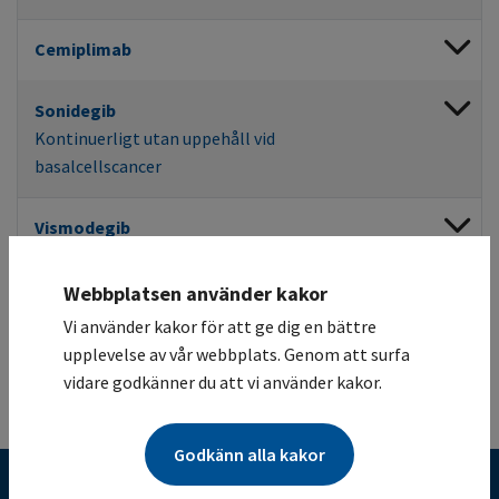
Cemiplimab
Sonidegib
Kontinuerligt utan uppehåll vid
basalcellscancer
Vismodegib
kontinuerligt utan uppehåll vid
basalcellscancer
Webbplatsen använder kakor
Vi använder kakor för att ge dig en bättre
upplevelse av vår webbplats. Genom att surfa
vidare godkänner du att vi använder kakor.
Till toppen
Godkänn alla kakor
Kunskapsbank för cancervården