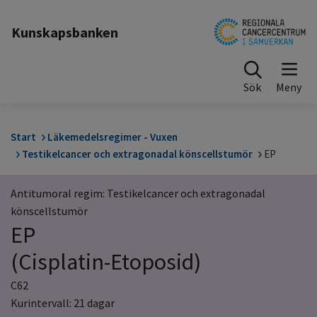
Till sidinnehåll
Kunskapsbanken
Sök
Start
Läkemedelsregimer - Vuxen
Testikelcancer och extragonadal könscellstumör
EP
Antitumoral regim: Testikelcancer och extragonadal
könscellstumör
EP
(Cisplatin-Etoposid)
C62
Kurintervall: 21 dagar