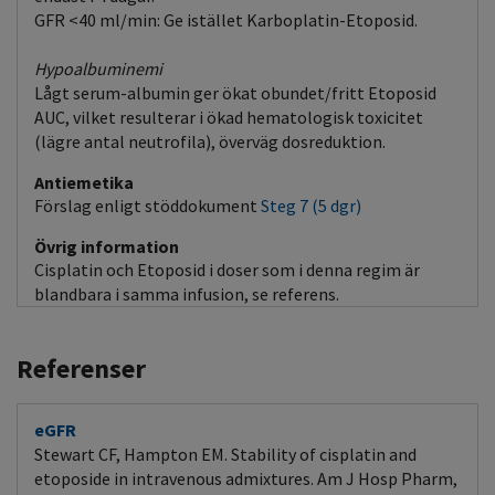
GFR <40 ml/min: Ge istället Karboplatin-Etoposid.
Hypoalbuminemi
Lågt serum-albumin ger ökat obundet/fritt Etoposid
AUC, vilket resulterar i ökad hematologisk toxicitet
(lägre antal neutrofila), överväg dosreduktion.
Antiemetika
Förslag enligt stöddokument
Steg 7 (5 dgr)
Övrig information
Cisplatin och Etoposid i doser som i denna regim är
blandbara i samma infusion, se referens.
Referenser
eGFR
Stewart CF, Hampton EM. Stability of cisplatin and
etoposide in intravenous admixtures. Am J Hosp Pharm,