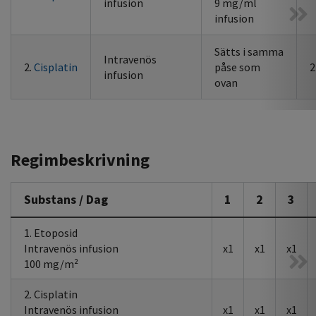
infusion
9 mg/ml
infusion
Sätts i samma
Intravenös
2.
Cisplatin
påse som
2
infusion
ovan
Regimbeskrivning
Substans / Dag
1
2
3
1. Etoposid
Intravenös infusion
x1
x1
x1
100 mg/m²
2. Cisplatin
Intravenös infusion
x1
x1
x1