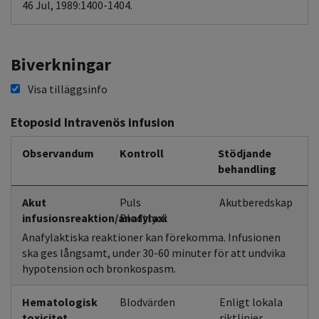
46 Jul, 1989:1400-1404.
Biverkningar
Visa tilläggsinfo
Etoposid Intravenös infusion
Observandum
Kontroll
Stödjande
behandling
Akut
Puls
Akutberedskap
infusionsreaktion/anafylaxi
Blodtryck
Anafylaktiska reaktioner kan förekomma. Infusionen
ska ges långsamt, under 30-60 minuter för att undvika
hypotension och bronkospasm.
Hematologisk
Blodvärden
Enligt lokala
toxicitet
riktlinjer