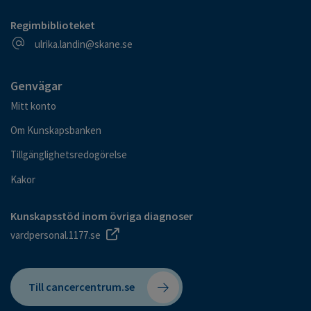
Regimbiblioteket
E-postadress
ulrika.landin@skane.se
Genvägar
Mitt konto
Om Kunskapsbanken
Tillgänglighetsredogörelse
Kakor
Kunskapsstöd inom övriga diagnoser
vardpersonal.1177.se
Till cancercentrum.se