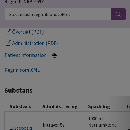
RegimID: NRB-6097
Sök endast i regimbibliotektet
Översikt (PDF)
Administration (PDF)
Patientinformation
Regim som XML
Substans
Substans
Administrering
Spädning
I
1000 ml
Intravenös
Natriumklorid
1.
Etoposid
2