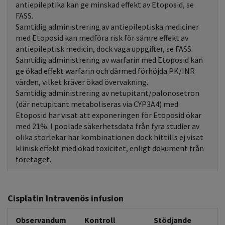
antiepileptika kan ge minskad effekt av Etoposid, se
FASS.
Samtidig administrering av antiepileptiska mediciner
med Etoposid kan medföra risk för sämre effekt av
antiepileptisk medicin, dock vaga uppgifter, se FASS.
Samtidig administrering av warfarin med Etoposid kan
ge ökad effekt warfarin och därmed förhöjda PK/INR
värden, vilket kräver ökad övervakning.
Samtidig administrering av netupitant/palonosetron
(där netupitant metaboliseras via CYP3A4) med
Etoposid har visat att exponeringen för Etoposid ökar
med 21%. I poolade säkerhetsdata från fyra studier av
olika storlekar har kombinationen dock hittills ej visat
klinisk effekt med ökad toxicitet, enligt dokument från
företaget.
Cisplatin Intravenös infusion
Observandum
Kontroll
Stödjande