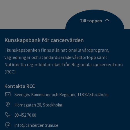
Till toppen
Kunskapsbank för cancervården
I kunskapsbanken finns alla nationella vårdprogram,
vägledningar och standardiserade vårdförlopp samt
Nationella regimbiblioteket från Regionala cancercentrum
(RCC).
Kontakta RCC
Postadress
Sveriges Kommuner och Regioner, 118 82 Stockholm
Besöksadress
Hornsgatan 20, Stockholm
Telefonnummer
08-452 70 00
E-postadress
info@cancercentrum.se