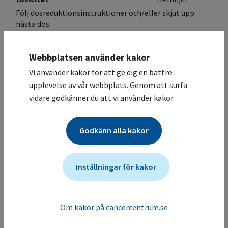
Följ dosreduktionsinstruktioner och/eller skjut upp
nästa dos.
Hudtoxicitet
Webbplatsen använder kakor
Håravfall/alopeci vanligt, reversibel.
Vi använder kakor för att ge dig en bättre
upplevelse av vår webbplats. Genom att surfa
Gastrointestinal
Biverkningskontroll
Antiemetika
påverkan
vidare godkänner du att vi använder kakor.
Illamående och kräkningar vanliga. Förstoppning och
diarré förekommer.
Godkänn alla kakor
Övrigt
Vid serum-albumin <30 överväg 75-80 % dos Etoposid.
Inställningar för kakor
Lågt serum-albumin ger ökad obundet/fritt Etoposid
AUC, vilket resulterar i ökad hematologisk toxicitet
(lägre antal neutrofila).
Om kakor på cancercentrum.se
Extravasering
Värme