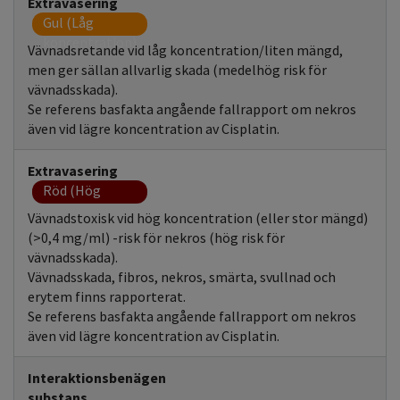
Extravasering
Gul (Låg
koncentration)
Vävnadsretande vid låg koncentration/liten mängd,
men ger sällan allvarlig skada (medelhög risk för
vävnadsskada).
Se referens basfakta angående fallrapport om nekros
även vid lägre koncentration av Cisplatin.
Extravasering
Röd (Hög
koncentration)
Vävnadstoxisk vid hög koncentration (eller stor mängd)
(>0,4 mg/ml) -risk för nekros (hög risk för
vävnadsskada).
Vävnadsskada, fibros, nekros, smärta, svullnad och
erytem finns rapporterat.
Se referens basfakta angående fallrapport om nekros
även vid lägre koncentration av Cisplatin.
Interaktionsbenägen
substans