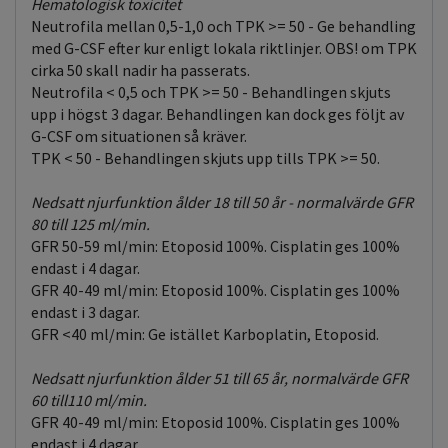
Hematologisk toxicitet
Neutrofila mellan 0,5-1,0 och TPK >= 50 - Ge behandling
med G-CSF efter kur enligt lokala riktlinjer. OBS! om TPK
cirka 50 skall nadir ha passerats.
Neutrofila < 0,5 och TPK >= 50 - Behandlingen skjuts
upp i högst 3 dagar. Behandlingen kan dock ges följt av
G-CSF om situationen så kräver.
TPK < 50 - Behandlingen skjuts upp tills TPK >= 50.
Nedsatt njurfunktion ålder 18 till 50 år - normalvärde GFR
80 till 125 ml/min.
GFR 50-59 ml/min: Etoposid 100%. Cisplatin ges 100%
endast i 4 dagar.
GFR 40-49 ml/min: Etoposid 100%. Cisplatin ges 100%
endast i 3 dagar.
GFR <40 ml/min: Ge istället Karboplatin, Etoposid.
Nedsatt njurfunktion ålder 51 till 65 år, normalvärde GFR
60 till110 ml/min.
GFR 40-49 ml/min: Etoposid 100%. Cisplatin ges 100%
endast i 4 dagar.