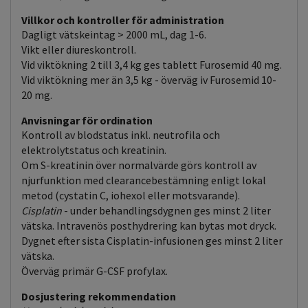
Villkor och kontroller för administration
Dagligt vätskeintag > 2000 mL, dag 1-6.
Vikt eller diureskontroll.
Vid viktökning 2 till 3,4 kg ges tablett Furosemid 40 mg.
Vid viktökning mer än 3,5 kg - överväg iv Furosemid 10-
20 mg.
Anvisningar för ordination
Kontroll av blodstatus inkl. neutrofila och
elektrolytstatus och kreatinin.
Om S-kreatinin över normalvärde görs kontroll av
njurfunktion med clearancebestämning enligt lokal
metod (cystatin C, iohexol eller motsvarande).
Cisplatin
- under behandlingsdygnen ges minst 2 liter
vätska. Intravenös posthydrering kan bytas mot dryck.
Dygnet efter sista Cisplatin-infusionen ges minst 2 liter
vätska.
Överväg primär G-CSF profylax.
Dosjustering rekommendation