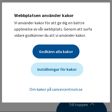
Irinotekan-Oxaliplatin
Webbplatsen använder kakor
Karboplatin (AUC7)
Vi använder kakor för att ge dig en bättre
upplevelse av vår webbplats. Genom att surfa
Karboplatin-Etoposid
vidare godkänner du att vi använder kakor.
PEI
Godkänn alla kakor
Cisplatin-Etoposid-Ifosfamid
TIP
Inställningar för kakor
Cisplatin-Ifosfamid-Paklitaxel
Om kakor på cancercentrum.se
Till toppen