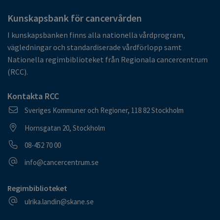
Kunskapsbank för cancervården
I kunskapsbanken finns alla nationella vårdprogram,
vägledningar och standardiserade vårdförlopp samt
Nationella regimbiblioteket från Regionala cancercentrum
(RCC).
Kontakta RCC
Postadress
Sveriges Kommuner och Regioner, 118 82 Stockholm
Besöksadress
Hornsgatan 20, Stockholm
Telefonnummer
08-452 70 00
E-postadress
info@cancercentrum.se
Regimbiblioteket
E-postadress
ulrika.landin@skane.se