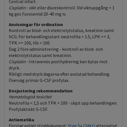
Central infart.
Cisplatin
- vikt eller diureskontroll. Vid viktuppgång > 1
kg ges Furosemid 20-40 mg iv.
Anvisningar för ordination
Kontroll av blod- och elektrolytstatus, kreatinin samt
hCG. För behandlingsstart neutrofila > 1.5, LPK >= 3,
TPK >= 100, Hb > 100.
Dag 2 före administrering - kontroll av blod- och
elektrolytstatus samt kreatinin.
Cisplatin
- Intravenös posthydrering kan bytas mot
dryck.
Rikligt med dryck dagarna efter avslutad behandling.
Överväg primär G-CSF profylax.
Dosjustering rekommendation
Hematologisk toxicitet
Neutrofila < 1,5 och TPK < 100 - skjut upp behandlingen.
Profylaktiskt G-CSF.
Antiemetika
Förslag enligt stöddokument:
Steg 5a (2dgr)
alternativt