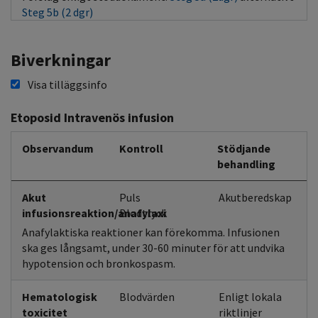
Steg 5b (2 dgr)
Biverkningar
Visa tilläggsinfo
Etoposid Intravenös infusion
Observandum
Kontroll
Stödjande
behandling
Akut
Puls
Akutberedskap
infusionsreaktion/anafylaxi
Blodtryck
Anafylaktiska reaktioner kan förekomma. Infusionen
ska ges långsamt, under 30-60 minuter för att undvika
hypotension och bronkospasm.
Hematologisk
Blodvärden
Enligt lokala
toxicitet
riktlinjer