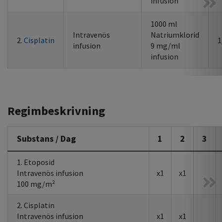
infusion
1000 ml
Intravenös
Natriumklorid
2.
Cisplatin
1
infusion
9 mg/ml
infusion
Regimbeskrivning
Substans / Dag
1
2
3
1. Etoposid
Intravenös infusion
x1
x1
100 mg/m²
2. Cisplatin
Intravenös infusion
x1
x1