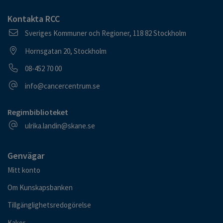
Kontakta RCC
Postadress
Sveriges Kommuner och Regioner, 118 82 Stockholm
Besöksadress
Hornsgatan 20, Stockholm
Telefonnummer
08-452 70 00
E-postadress
info@cancercentrum.se
Regimbiblioteket
E-postadress
ulrika.landin@skane.se
Genvägar
Mitt konto
Om Kunskapsbanken
Tillgänglighetsredogörelse
Kakor