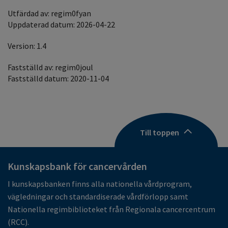
Utfärdad av: regim0fyan
Uppdaterad datum: 2026-04-22
Version: 1.4
Fastställd av: regim0joul
Fastställd datum: 2020-11-04
Till toppen
Kunskapsbank för cancervården
I kunskapsbanken finns alla nationella vårdprogram,
vägledningar och standardiserade vårdförlopp samt
Nationella regimbiblioteket från Regionala cancercentrum
(RCC).