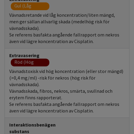
Gul (Låg
koncentration)
Vävnadsretande vid låg koncentration/liten mängd,
men ger sällan allvarlig skada (medelhög risk för
vävnadsskada).
Se referens basfakta angående fallrapport om nekros
även vid lägre koncentration av Cisplatin.
Extravasering
Röd (Hög
koncentration)
Vävnadstoxisk vid hög koncentration (eller stor mängd)
(>0,4 mg/ml) -risk för nekros (hög risk för
vävnadsskada).
Vävnadsskada, fibros, nekros, smärta, svullnad och
erytem finns rapporterat.
Se referens basfakta angående fallrapport om nekros
även vid lägre koncentration av Cisplatin.
Interaktionsbenägen
substans