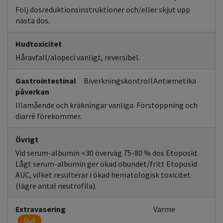
Följ dosreduktionsinstruktioner och/eller skjut upp
nästa dos.
Hudtoxicitet
Håravfall/alopeci vanligt, reversibel.
Gastrointestinal
Biverkningskontroll
Antiemetika
påverkan
Illamående och kräkningar vanliga. Förstoppning och
diarré förekommer.
Övrigt
Vid serum-albumin <30 överväg 75-80 % dos Etoposid.
Lågt serum-albumin ger ökad obundet/fritt Etoposid
AUC, vilket resulterar i ökad hematologisk toxicitet
(lägre antal neutrofila).
Extravasering
Värme
Gul