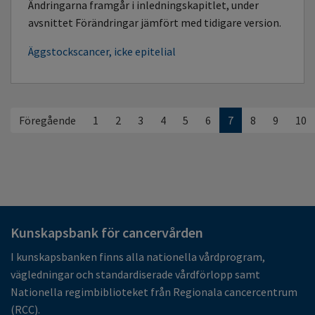
Ändringarna framgår i inledningskapitlet, under
avsnittet Förändringar jämfört med tidigare version.
Äggstockscancer, icke epitelial
Föregående
1
2
3
4
5
6
7
8
9
10
Kunskapsbank för cancervården
I kunskapsbanken finns alla nationella vårdprogram,
vägledningar och standardiserade vårdförlopp samt
Nationella regimbiblioteket från Regionala cancercentrum
(RCC).