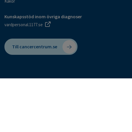
Kakor
Kunskapsstöd inom övriga diagnoser
vardpersonal.1177.se
Till cancercentrum.se