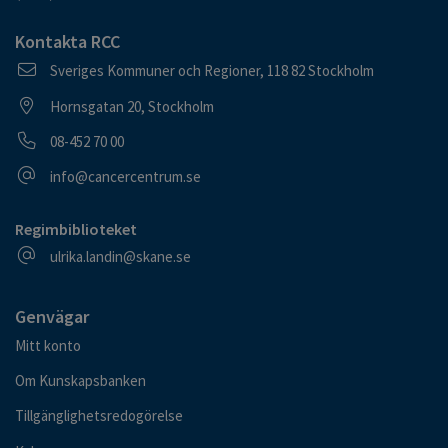
Kontakta RCC
Postadress
Sveriges Kommuner och Regioner, 118 82 Stockholm
Besöksadress
Hornsgatan 20, Stockholm
Telefonnummer
08-452 70 00
E-postadress
info@cancercentrum.se
Regimbiblioteket
E-postadress
ulrika.landin@skane.se
Genvägar
Mitt konto
Om Kunskapsbanken
Tillgänglighetsredogörelse